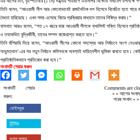
এর আগের দিন, বৃহস্পতিবার (১ মে) সন্ধ্যায় শাহবাগে এনসিপির বিক্ষোভ সমাবেশ উপলক্ষে
তিনি বলেন, “আওয়ামী লীগ আর কোনোভাবেই রাজনৈতিক দল হিসেবে বিবেচিত হতে পারে ন
বৈধতা হারিয়েছে। এখন সময় এসেছে বিচার প্রক্রিয়ার মাধ্যমে তাদের নিষিদ্ধ করার।”
হাসনাত আরও বলেন, “গত ১৭ বছরে যারা আওয়ামী লীগকে ফ্যাসিস্ট শক্তি হিসেবে প্রতিষ্ঠ
ও তথাকথিত বুদ্ধিজীবী, তাদের সম্পদ বাজেয়াপ্ত করতে হবে।”
তিনি হুঁশিয়ারি দিয়ে বলেন, “আওয়ামী লীগের কোনো সদস্যের আর নির্বাচনে অংশ নেও
অভ্যুত্থান’-এর পর নতুন নির্বাচন কমিশনকে অবশ্যই দায়িত্বশীল ভূমিকা রাখতে হবে। কেউ যদ
প্রাতিষ্ঠানিকভাবে প্রতিরোধ করা হবে।”
সংবাদটি শেয়ার করুন
সংবাদটি শেয়ার
Comments are clo
« «
আগের সংবাদ
করুন:
পরের সংবাদ
» »
ফেইসবুক
টুইটার
গুগল প্লাস