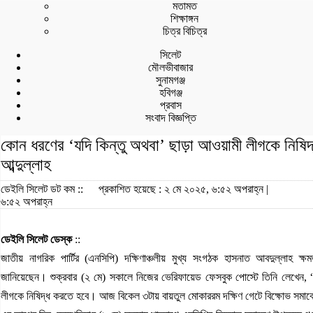
মতামত
শিক্ষাঙ্গন
চিত্র বিচিত্র
সিলেট
মৌলভীবাজার
সুনামগঞ্জ
হবিগঞ্জ
প্রবাস
সংবাদ বিজ্ঞপ্তি
কোন ধরণের ‘যদি কিন্তু অথবা’ ছাড়া আওয়ামী লীগকে নিষি
আব্দুল্লাহ
ডেইলি সিলেট ডট কম ::
প্রকাশিত হয়েছে : ২ মে ২০২৫, ৬:৫২ অপরাহ্ন |
৬:৫২ অপরাহ্ন
ডেইলি সিলেট ডেস্ক
::
জাতীয় নাগরিক পার্টির (এনসিপি) দক্ষিণাঞ্চলীয় মুখ্য সংগঠক হাসনাত আবদুল্লাহ ক্
জানিয়েছেন। শুক্রবার (২ মে) সকালে নিজের ভেরিফায়েড ফেসবুক পোস্টে তিনি লেখেন, “
লীগকে নিষিদ্ধ করতে হবে। আজ বিকেল ৩টায় বায়তুল মোকাররম দক্ষিণ গেটে বিক্ষোভ সমা