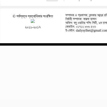
সম্পাদক ও প্রকাশক: খন্দকার আব্দুর রহ
© সর্বস্বত্ব স্বত্বাধিকার সংরক্ষিত
নির্বাহী সম্পাদক: মারুফ হাসান
অফিস: ব্লু ওয়াটার শপিং সিটি, ৯ম তলা
মোবাইল: ০১৭১২ ৮৮৬ ৫০৩
২০১১-২০১৭
ই-মেইল: dailysylhet@gmail.co