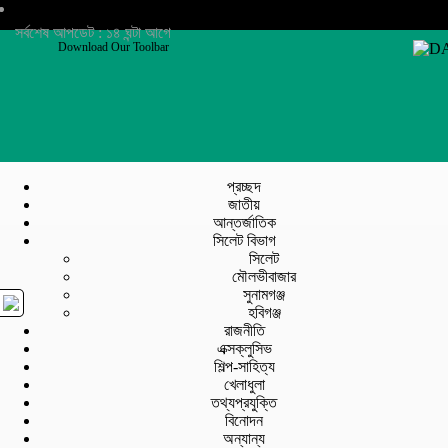
সর্বশেষ আপডেট : ১৪ ঘন্টা আগে
Download Our Toolbar
প্রচ্ছদ
জাতীয়
আন্তর্জাতিক
সিলেট বিভাগ
সিলেট
মৌলভীবাজার
সুনামগঞ্জ
হবিগঞ্জ
রাজনীতি
এক্সক্লুসিভ
শিল্প-সাহিত্য
খেলাধুলা
তথ্যপ্রযুক্তি
বিনোদন
অন্যান্য