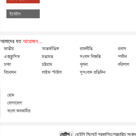
ইমেইল
আমাদের যত
আয়োজন...
জাতীয়
আন্তর্জাতিক
রাজনীতি
প্রবাস
এক্সক্লুসিভ
মতামত
সংবাদ বিজ্ঞপ্তি
পর্যটন
ঢাকা
চট্টগ্রাম
খুলনা
বরিশাল
বিনোদন
লাইফ স্টাইল
সুসংবাদ প্রতিদিন
হোম
যোগাযোগ
বাংলা কনভার্টার
ডেইলি সিলেটে প্রকাশিত/প্রচারিত সংবা
নোটিশ :