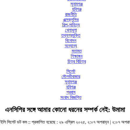
সুনামগঞ্জ
হবিগঞ্জ
রাজনীতি
এক্সক্লুসিভ
শিল্প-সাহিত্য
খেলাধুলা
তথ্যপ্রযুক্তি
বিনোদন
অন্যান্য
মতামত
শিক্ষাঙ্গন
চিত্র বিচিত্র
সিলেট
মৌলভীবাজার
সুনামগঞ্জ
হবিগঞ্জ
প্রবাস
সংবাদ বিজ্ঞপ্তি
এনসিপির সঙ্গে আমার কোনো ধরনের সম্পর্ক নেই: উমামা
ইলি সিলেট ডট কম ::
প্রকাশিত হয়েছে : ২৯ এপ্রিল ২০২৫, ২:০৭ অপরাহ্ন | ২:০৭ অপরা