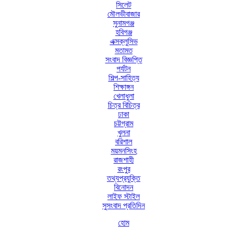
সিলেট
মৌলভীবাজার
সুনামগঞ্জ
হবিগঞ্জ
এক্সক্লুসিভ
মতামত
সংবাদ বিজ্ঞপ্তি
পর্যটন
শিল্প-সাহিত্য
শিক্ষাঙ্গন
খেলাধুলা
চিত্র বিচিত্র
ঢাকা
চট্টগ্রাম
খুলনা
বরিশাল
ময়মনসিংহ
রাজশাহী
রংপুর
তথ্যপ্রযুক্তি
বিনোদন
লাইফ স্টাইল
সুসংবাদ প্রতিদিন
হোম