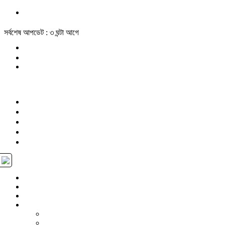
সর্বশেষ আপডেট : ৩ ঘন্টা আগে