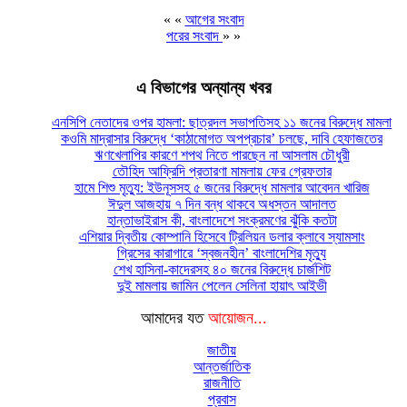
« «
আগের সংবাদ
পরের সংবাদ
» »
এ বিভাগের অন্যান্য খবর
এনসিপি নেতাদের ওপর হামলা: ছাত্রদল সভাপতিসহ ১১ জনের বিরুদ্ধে মামলা
কওমি মাদ্রাসার বিরুদ্ধে ‘কাঠামোগত অপপ্রচার’ চলছে, দাবি হেফাজতের
ঋণখেলাপির কারণে শপথ নিতে পারছেন না আসলাম চৌধুরী
তৌহিদ আফ্রিদি প্রতারণা মামলায় ফের গ্রেফতার
হামে শিশু মৃত্যু: ইউনূসসহ ৫ জনের বিরুদ্ধে মামলার আবেদন খারিজ
ঈদুল আজহায় ৭ দিন বন্ধ থাকবে অধস্তন আদালত
হান্তাভাইরাস কী, বাংলাদেশে সংক্রমণের ঝুঁকি কতটা
এশিয়ার দ্বিতীয় কোম্পানি হিসেবে ট্রিলিয়ন ডলার ক্লাবে স্যামসাং
গ্রিসের কারাগারে ‘স্বজনহীন’ বাংলাদেশির মৃত্যু
শেখ হাসিনা-কাদেরসহ ৪০ জনের বিরুদ্ধে চার্জশিট
দুই মামলায় জামিন পেলেন সেলিনা হায়াৎ আইভী
আমাদের যত
আয়োজন...
জাতীয়
আন্তর্জাতিক
রাজনীতি
প্রবাস