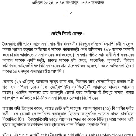
এপ্রিল ২০২৫, ৫:৪৫ অপরাহ্ন | ৫:৪৫ অপরাহ্ন
|
০
ডেইলি সিলেট ডেস্ক
::
বৈষম্যবিরোধী ছাত্র আন্দোলন চলাকালীন রাজধানীর মিরপুরে গুলিতে বিএনপি কর্মী মাহফুজ
আলম শ্রাবণ হত্যার অভিযোগে সাবেক প্রধানমন্ত্রী শেখ হাসিনাসহ ৪০৮ জনকে আসামি
করে ঢাকার আদালতে মামলা দায়ের করা হয়েছে। মামলায় পতিত আওয়ামী লীগ সরকারের
আমলে সাবেক এমপি-মন্ত্রী, ঢাকার সাবেক দুই মেয়র, সাংবাদিক, ব্যবসায়ী, নির্বাচন
কমিশনার, আইনজীবীসহ বিভিন্ন জনের নাম উল্লেখ করা হয়েছে। এতে অভিনেতা ইরেশ
যাকের ১৫৭ নম্বর এজাহারনামীয় আসামি।
রোববার (২৭ এপ্রিল) আদালত সূত্রে জানা যায়, নিহতের ভাই মোস্তাফিজুর রহমান বাপ্পী
গত ২০ এপ্রিল ঢাকার চিফ মেট্রোপলিটন ম্যাজিস্ট্রেট আদালতে মামলার আবেদন
করেন। ওইদিন আদালত তার জবানবন্দি রেকর্ড করে অভিযোগটি মিরপুর মডেল থানার
ভারপ্রাপ্ত কর্মকর্তাকে নিয়মিত মামলা হিসেবে নেওয়ার নির্দেশ দেন।
মামলায় বাদী উল্লেখ করেন, আমার ছোট ভাই মাহফুজ আলম শ্রাবন (২১) বিএনপির দলীয়
কর্মী। সে রেনেটা কোম্পানিতে ক্যাজুয়াল হিসেবে আনুমানিক ৬ মাস যাবত চাকরিতে
নিয়োজিত ছিল। বৈষম্যবিরোধী ছাত্র আন্দোলন শুরুর পর থেকে বিভিন্ন সময় আমার ভাই
ছাত্র আন্দোলনে অংশগ্রহণ করে ছাত্রদের পক্ষে বিভিন্ন স্লোগান দিত।
ঘটনার দিন গত ৫ আগস্ট দুপুরে স্বৈরশাসক শেখ হাসিনা সরকারের চূড়ান্ত পতনের লক্ষ্যে