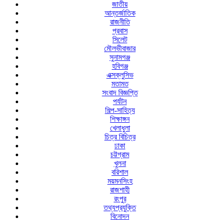
জাতীয়
আন্তর্জাতিক
রাজনীতি
প্রবাস
সিলেট
মৌলভীবাজার
সুনামগঞ্জ
হবিগঞ্জ
এক্সক্লুসিভ
মতামত
সংবাদ বিজ্ঞপ্তি
পর্যটন
শিল্প-সাহিত্য
শিক্ষাঙ্গন
খেলাধুলা
চিত্র বিচিত্র
ঢাকা
চট্টগ্রাম
খুলনা
বরিশাল
ময়মনসিংহ
রাজশাহী
রংপুর
তথ্যপ্রযুক্তি
বিনোদন