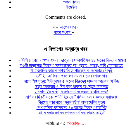
গুগল প্লাস
ইমেইল
Comments are closed.
« «
আগের সংবাদ
পরের সংবাদ
» »
এ বিভাগের অন্যান্য খবর
এনসিপি নেতাদের ওপর হামলা: ছাত্রদল সভাপতিসহ ১১ জনের বিরুদ্ধে মামলা
কওমি মাদ্রাসার বিরুদ্ধে ‘কাঠামোগত অপপ্রচার’ চলছে, দাবি হেফাজতের
ঋণখেলাপির কারণে শপথ নিতে পারছেন না আসলাম চৌধুরী
তৌহিদ আফ্রিদি প্রতারণা মামলায় ফের গ্রেফতার
হামে শিশু মৃত্যু: ইউনূসসহ ৫ জনের বিরুদ্ধে মামলার আবেদন খারিজ
ঈদুল আজহায় ৭ দিন বন্ধ থাকবে অধস্তন আদালত
হান্তাভাইরাস কী, বাংলাদেশে সংক্রমণের ঝুঁকি কতটা
এশিয়ার দ্বিতীয় কোম্পানি হিসেবে ট্রিলিয়ন ডলার ক্লাবে স্যামসাং
গ্রিসের কারাগারে ‘স্বজনহীন’ বাংলাদেশির মৃত্যু
শেখ হাসিনা-কাদেরসহ ৪০ জনের বিরুদ্ধে চার্জশিট
দুই মামলায় জামিন পেলেন সেলিনা হায়াৎ আইভী
আমাদের যত
আয়োজন...