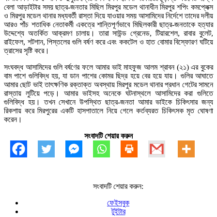
বেলা আড়াইটার সময় ছাত্র-জনতার মিছিল মিরপুর মডেল থানাধীন মিরপুর শপিং কমপ্লেক্স
ও মিরপুর মডেল থানার মধ্যবর্তী রাস্তা দিয়ে যাওয়ার সময় আসামিদের নির্দেশে তাদের দলীয়
আরও পাঁচ শতাধিক নেতাকর্মী একত্রে শান্তিপূর্ণভাবে মিছিলকারী ছাত্র-জনতাকে হত্যার
উদ্দেশ্যে অতর্কিত আক্রমণ চালায়। তারা সাউন্ড গ্রেনেড, টিয়ারশেল, রাবার বুলেট,
রাইফেল, শটগান, পিস্তলের গুলি বর্ষণ করে এবং ককটেল ও হাত বোমার বিস্ফোরণ ঘটিয়ে
ত্রাসের সৃষ্টি করে।
সংঘবদ্ধ আসামিদের গুলি বর্ষণের ফলে আমার ভাই মাহফুজ আলম শ্রাবন (২১) এর বুকের
বাম পাশে গুলিবিদ্ধ হয়, যা ডান পাশের কোমর ছিদ্র হয়ে বের হয়ে যায়। গুলির আঘাতে
আমার ছোট ভাই তাৎক্ষণিক রক্তাক্ত অবস্থায় মিরপুর মডেল থানার প্রধান গেটের সামনে
রাস্তায় লুটিয়ে পড়ে। আমার ভাইসহ অনেকে ঘটনাস্থলে আসামিদের করা গুলিতে
গুলিবিদ্ধ হয়। তখন সেখানে উপস্থিত ছাত্র-জনতা আমার ভাইকে চিকিৎসার জন্য
রিকশায় করে মিরপুরের একটি হাসপাতালে নিয়ে গেলে কর্তব্যরত চিকিৎসক মৃত ঘোষণা
করেন।
সংবাদটি শেয়ার করুন
সংবাদটি শেয়ার করুন:
ফেইসবুক
টুইটার