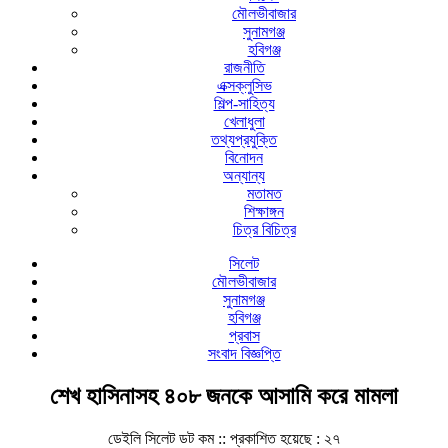
মৌলভীবাজার
সুনামগঞ্জ
হবিগঞ্জ
রাজনীতি
এক্সক্লুসিভ
শিল্প-সাহিত্য
খেলাধুলা
তথ্যপ্রযুক্তি
বিনোদন
অন্যান্য
মতামত
শিক্ষাঙ্গন
চিত্র বিচিত্র
সিলেট
মৌলভীবাজার
সুনামগঞ্জ
হবিগঞ্জ
প্রবাস
সংবাদ বিজ্ঞপ্তি
শেখ হাসিনাসহ ৪০৮ জনকে আসামি করে মামলা
ডেইলি সিলেট ডট কম ::
প্রকাশিত হয়েছে : ২৭