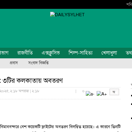
শনি
িভাগ
রাজনীতি
এক্সক্লুসিভ
শিল্প-সাহিত্য
খেলাধুলা
তথ্য
প্রবাস
সংবাদ বিজ্ঞপ্তি
িত : ৩টির কলকাতায় অবতরণ
ি ২০২৫, ২:১৮ অপরাহ্ন | ২:১৮
|
০
বিমানবন্দরে বেশ কয়েকটি ফ্লাইটের অবতরণ বিলম্বিত হয়েছে। এ কারণে তিনটি