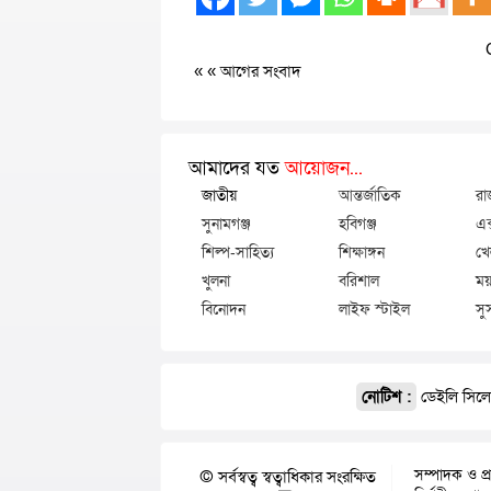
« «
আগের সংবাদ
আমাদের যত
আয়োজন...
জাতীয়
আন্তর্জাতিক
রা
সুনামগঞ্জ
হবিগঞ্জ
এক
শিল্প-সাহিত্য
শিক্ষাঙ্গন
খে
খুলনা
বরিশাল
ময়
বিনোদন
লাইফ স্টাইল
সু
নোটিশ :
ডেইলি সিলেট
সম্পাদক ও প্
© সর্বস্বত্ব স্বত্বাধিকার সংরক্ষিত