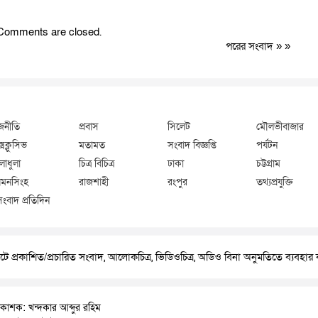
Comments are closed.
পরের সংবাদ
» »
জনীতি
প্রবাস
সিলেট
মৌলভীবাজার
্সক্লুসিভ
মতামত
সংবাদ বিজ্ঞপ্তি
পর্যটন
লাধুলা
চিত্র বিচিত্র
ঢাকা
চট্টগ্রাম
মনসিংহ
রাজশাহী
রংপুর
তথ্যপ্রযুক্তি
সংবাদ প্রতিদিন
ে প্রকাশিত/প্রচারিত সংবাদ, আলোকচিত্র, ভিডিওচিত্র, অডিও বিনা অনুমতিতে ব্যবহা
রকাশক: খন্দকার আব্দুর রহিম