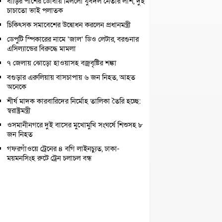
বাড়ির পাশের ডোবায় মিললো যুবদল নেতার লাশ, দুই
চাচাতো ভাই পলাতক
চিকিৎসক সমাবেশের উদ্বোধন করলেন প্রধানমন্ত্রী
ডেপুটি স্পিকারের নামে ‘জাল’ ডিও লেটার, বরগুনার
এসিল্যান্ডের বিরুদ্ধে মামলা
৭ জেলায় ঝোড়ো হাওয়াসহ বজ্রবৃষ্টির শঙ্কা
বগুড়ার এরুলিয়ায় বাসচাপায় ৬ জন নিহত, আহত
অনেকে
শীর্ষ মাদক কারবারিদের নির্মোহ তালিকা তৈরি হচ্ছে:
স্বরাষ্ট্রমন্ত্রী
ওসমানীনগরে দুই বাসের মুখোমুখি সংঘর্ষে শিশুসহ ৮
জন নিহত
গফরগাঁওয়ে ট্রেনের ৪ বগি লাইনচ্যুত, ঢাকা-
ময়মনসিংহ রুটে ট্রেন চলাচল বন্ধ