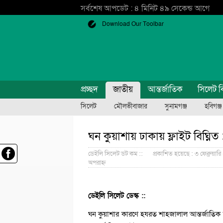
সর্বশেষ আপডেট : ৪ মিনিট ৪৯ সেকেন্ড আগে
Download Our Toolbar
প্রচ্ছদ
জাতীয়
আন্তর্জাতিক
সিলেট ব
সিলেট
মৌলভীবাজার
সুনামগঞ্জ
হবিগঞ্জ
ঘন কুয়াশায় ঢাকায় ফ্লাইট বিঘ্ন
ডেইলি সিলেট ডট কম ::
প্রকাশিত হয়েছে : ৩ ফেব্রুয়ার
অপরাহ্ন
ডেইলি সিলেট ডেস্ক ::
ঘন কুয়াশার কারণে হযরত শাহজালাল আন্তর্জাতিক 