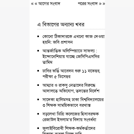
« «
আগের সংবাদ
পরের সংবাদ
» »
এ বিভাগের অন্যান্য খবর
কোনো ঠিকাদারকে এখনো কাজ দেওয়া
হয়নি: জবি প্রশাসন
আন্তর্জাতিক অলিম্পিয়াডে সাফল্য :
ইন্দোনেশিয়ায় যাচ্ছে জেসিপিএসসির
তামিম
ঢাবির ভর্তি আবেদন শুরু ১১ নভেম্বর,
পরীক্ষা ৫ ডিসেম্বর
আম্মার ও রাকসু নেতাদের বিরুদ্ধে
আদালতে অভিযোগ, তদন্তের নির্দেশ
সাদেকা হালিমসহ ঢাকা বিশ্ববিদ্যালয়ের
৩ শিক্ষক সাময়িকভাবে বরখাস্ত
বড়লেখা ডিগ্রি কলেজের হিসাবরক্ষক
রেজাউল ইসলাম’র বিদায় সংবর্ধনা
জুলাইবিরোধী শিক্ষক-কর্মকর্তাদের