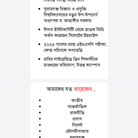
বিরুদ্ধে ব্যবস্থা নিচ্ছে ঢাবি
সুনামগঞ্জ বিজ্ঞান ও প্রযুক্তি
বিশ্ববিদ্যালয়ের নতুন উপ-উপাচার্য
অধ্যাপক ড. জাহাঙ্গীর সরকার
লিডস ইউনিভার্সিটি থেকে স্নাতক ডিগ্রি
অর্জন করেছেন সিলেটের ইছমাইল
২০২৫ সালের প্রশ্নে এইচএসসি পরীক্ষা,
কেন্দ্র সচিবকে অব্যাহতি
রাবির লাইব্রেরিতে তিন শিক্ষার্থীকে
মারধরের অভিযোগ, উত্তপ্ত ক্যাম্পাস
আমাদের যত
আয়োজন...
জাতীয়
আন্তর্জাতিক
রাজনীতি
প্রবাস
সিলেট
মৌলভীবাজার
সুনামগঞ্জ