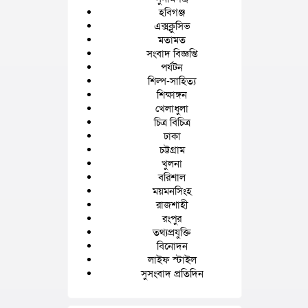
হবিগঞ্জ
এক্সক্লুসিভ
মতামত
সংবাদ বিজ্ঞপ্তি
পর্যটন
শিল্প-সাহিত্য
শিক্ষাঙ্গন
খেলাধুলা
চিত্র বিচিত্র
ঢাকা
চট্টগ্রাম
খুলনা
বরিশাল
ময়মনসিংহ
রাজশাহী
রংপুর
তথ্যপ্রযুক্তি
বিনোদন
লাইফ স্টাইল
সুসংবাদ প্রতিদিন