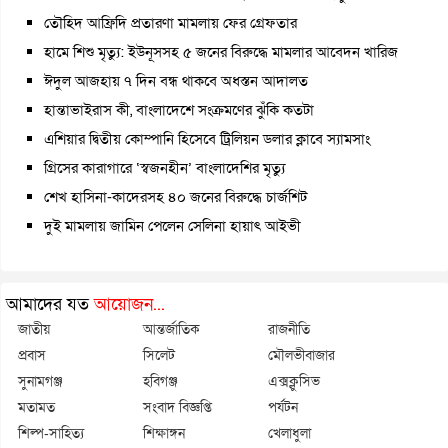
তৌহিদ আফ্রিদি প্রতারণা মামলায় ফের গ্রেফতার
হামে শিশু মৃত্যু: ইউনূসসহ ৫ জনের বিরুদ্ধে মামলার আবেদন খারিজ
ঈদুল আজহায় ৭ দিন বন্ধ থাকবে অধস্তন আদালত
হান্তাভাইরাস কী, বাংলাদেশে সংক্রমণের ঝুঁকি কতটা
এশিয়ার দ্বিতীয় কোম্পানি হিসেবে ট্রিলিয়ন ডলার ক্লাবে স্যামসাং
গ্রিসের কারাগারে ‘স্বজনহীন’ বাংলাদেশির মৃত্যু
শেখ হাসিনা-কাদেরসহ ৪০ জনের বিরুদ্ধে চার্জশিট
দুই মামলায় জামিন পেলেন সেলিনা হায়াৎ আইভী
আমাদের যত
আয়োজন...
জাতীয়
আন্তর্জাতিক
রাজনীতি
প্রবাস
সিলেট
মৌলভীবাজার
সুনামগঞ্জ
হবিগঞ্জ
এক্সক্লুসিভ
মতামত
সংবাদ বিজ্ঞপ্তি
পর্যটন
শিল্প-সাহিত্য
শিক্ষাঙ্গন
খেলাধুলা