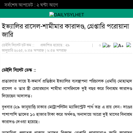
সর্বশেষ আপডেট : ২ ঘন্টা আগে
ইভ্যালির রাসেল-শামীমার কারাদণ্ড, গ্রেপ্তারি পরোয়ানা
জারি
ডেইলি সিলেট ডট কম ::
প্রকাশিত হয়েছে : ২৯
|
০
জানুয়ারি ২০২৫, ৬:৫৪ অপরাহ্ন | ৬:৫৪ অপরাহ্ন
ডেইলি সিলেট ডেস্ক ::
প্রতারণার দায়ে ই-কমার্স প্রতিষ্ঠান ইভ্যালির ব্যবস্থাপনা পরিচালক (এমডি) মোহাম্মদ
রাসেল ও তার স্ত্রী চেয়ারম্যান শামীমা নাসরিনকে দুই বছর করে বিনাশ্রম কারাদণ্ড
দিয়েছেন আদালত।
বুধবার (২৯ জানুয়ারি) ঢাকার মেট্রোপলিটন ম্যাজিস্ট্রেট পার্থ ভদ্র এ রায় দেন। দণ্ডের
পাশাপাশি তাদের ১০ হাজার টাকা করে অর্থদণ্ড, অনাদায়ে আরো দুই মাসের বিনাশ্রম
কারাদণ্ড দেওয়া হয়েছে।
আসামিরা পলাতক থাকায় তাদের বিরুদ্ধে গ্রেপ্তারি পরোয়ানাও জারি করেছেন