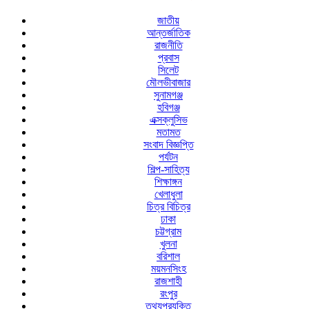
জাতীয়
আন্তর্জাতিক
রাজনীতি
প্রবাস
সিলেট
মৌলভীবাজার
সুনামগঞ্জ
হবিগঞ্জ
এক্সক্লুসিভ
মতামত
সংবাদ বিজ্ঞপ্তি
পর্যটন
শিল্প-সাহিত্য
শিক্ষাঙ্গন
খেলাধুলা
চিত্র বিচিত্র
ঢাকা
চট্টগ্রাম
খুলনা
বরিশাল
ময়মনসিংহ
রাজশাহী
রংপুর
তথ্যপ্রযুক্তি