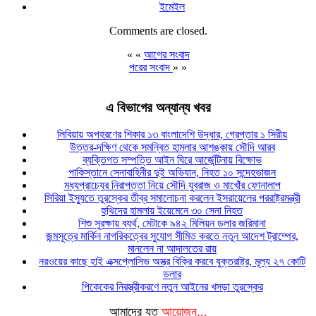
ইমেইল
Comments are closed.
« «
আগের সংবাদ
পরের সংবাদ
» »
এ বিভাগের অন্যান্য খবর
লিবিয়ায় অপহরণের শিকার ১৩ বাংলাদেশি উদ্ধার, গ্রেপ্তার ১ সিরীয়
উত্তর-দক্ষিণ থেকে সমন্বিত হামলার আশঙ্কায় সৌদি আরব
ব্যক্তিগত সম্পত্তি আইন ঘিরে আর্জেন্টিনায় বিক্ষোভ
পাকিস্তানে সেনাবাহিনীর দুই অভিযান, নিহত ১০ সন্দেহভাজন
মধ্যপ্রাচ্যের নিরাপত্তা নিয়ে সৌদি যুবরাজ ও মাখোঁর ফোনালাপ
সিরিয়া ইস্যুতে তুরস্কের তীব্র সমালোচনা করলেন ইসরায়েলের পররাষ্ট্রমন্ত্রী
হুথিদের হামলায় ইয়েমেনে ৩০ সেনা নিহত
শিশু সুরক্ষায় ব্যর্থ, মেটাকে ৯৪২ মিলিয়ন ডলার জরিমানা
জন্মসূত্রে মার্কিন নাগরিকত্বের সুযোগ সীমিত করতে নতুন আদেশ ট্রাম্পের,
মানলেন না আদালতের রায়
নরওয়ের কাছে হাই এক্সপ্লোসিভ অস্ত্র বিক্রি করবে যুক্তরাষ্ট্র, মূল্য ২৭ কোটি
ডলার
পিকেকের নিরস্ত্রীকরণে নতুন আইনের খসড়া তুরস্কের
আমাদের যত
আয়োজন...