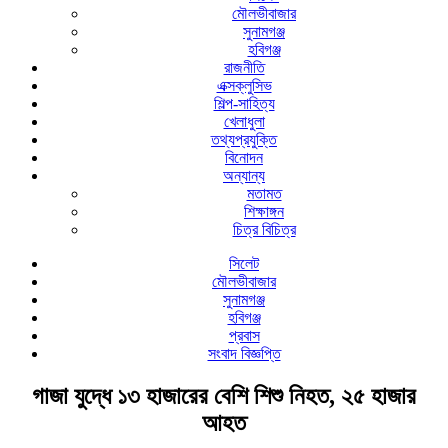
মৌলভীবাজার
সুনামগঞ্জ
হবিগঞ্জ
রাজনীতি
এক্সক্লুসিভ
শিল্প-সাহিত্য
খেলাধুলা
তথ্যপ্রযুক্তি
বিনোদন
অন্যান্য
মতামত
শিক্ষাঙ্গন
চিত্র বিচিত্র
সিলেট
মৌলভীবাজার
সুনামগঞ্জ
হবিগঞ্জ
প্রবাস
সংবাদ বিজ্ঞপ্তি
গাজা যুদ্ধে ১৩ হাজারের বেশি শিশু নিহত, ২৫ হাজার
আহত