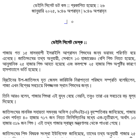
ডেইলি সিলেট ডট কম ::
প্রকাশিত হয়েছে : ২৬
জানুয়ারি ২০২৫, ৯:৪৬ অপরাহ্ন | ৯:৪৬ অপরাহ্ন
|
০
ডেইলি সিলেট ডেস্ক ::
গাজায় গত ১৫ মাসব্যাপী ইসরাইলি আগ্রাসন শিশুদের জন্য ভয়াবহ পরিণতি বয়ে
এনেছে। জাতিসংঘের তথ্য অনুযায়ী, সেখানে ১৩ হাজারেরও বেশি শিশু নিহত হয়েছে,
আনুমানিক ২৫ হাজার শিশু আহত হয়েছে এবং কমপক্ষে ২৫ হাজার শিশু অপুষ্টির কারণে
হাসপাতালে ভর্তি হয়েছে।
ব্রিটেনের উপ-জাতিসংঘ দূত জেমস কারিউকি নিরাপত্তা পরিষদে সম্প্রতি বলেছিলেন,
গাজা এখন বিশ্বের সবচেয়ে বিপজ্জনক স্থান শিশুদের জন্য।
তিনি আরও বলেন, গাজার শিশুরা এই যুদ্ধ বেছে নেয়নি, তবুও তারা এর সবচেয়ে বড় মূল্য
দিয়েছে।
জাতিসংঘের মানবিক সহায়তা সমন্বয় অফিস (ওসিএইচএ) বৃহস্পতিবার জানিয়েছে, গাজায়
এখন পর্যন্ত ৪০ হাজার ৭১৭ জন নিহত ফিলিস্তিনির মধ্যে এক-তৃতীয়াংশ, অর্থাৎ ১৩
হাজার ৩১৯ জন শিশু। এই তথ্য গাজার স্বাস্থ্য মন্ত্রণালয় থেকে পাওয়া গেছে।
জাতিসংঘের শিশু বিষয়ক সংস্থা ইউনিসেফ জানিয়েছে, তাদের তথ্য অনুযায়ী গাজার ২৫