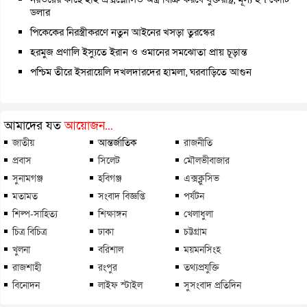
ডলার
পিকেকের নিরস্ত্রীকরণে নতুন আইনের খসড়া তুরস্কের
হরমুজ প্রণালি ইস্যুতে ইরান ও ওমানের সমঝোতা প্রায় চূড়ান্ত
পশ্চিম তীরে ইসরায়েলি দখলদারদের হামলা, ঘরবাড়িতে আগুন
আমাদের যত
আয়োজন...
জাতীয়
আন্তর্জাতিক
রাজনীতি
প্রবাস
সিলেট
মৌলভীবাজার
সুনামগঞ্জ
হবিগঞ্জ
এক্সক্লুসিভ
মতামত
সংবাদ বিজ্ঞপ্তি
পর্যটন
শিল্প-সাহিত্য
শিক্ষাঙ্গন
খেলাধুলা
চিত্র বিচিত্র
ঢাকা
চট্টগ্রাম
খুলনা
বরিশাল
ময়মনসিংহ
রাজশাহী
রংপুর
তথ্যপ্রযুক্তি
বিনোদন
লাইফ স্টাইল
সুসংবাদ প্রতিদিন