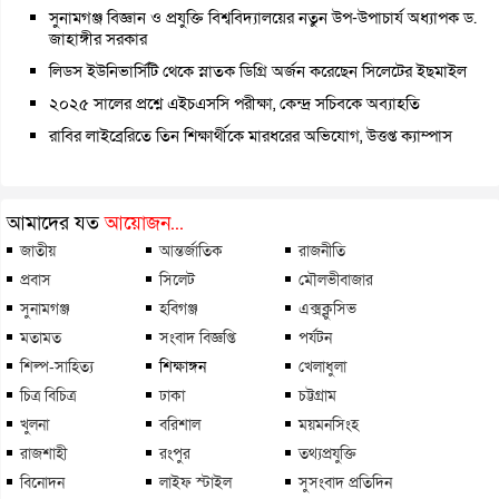
সুনামগঞ্জ বিজ্ঞান ও প্রযুক্তি বিশ্ববিদ্যালয়ের নতুন উপ-উপাচার্য অধ্যাপক ড.
জাহাঙ্গীর সরকার
লিডস ইউনিভার্সিটি থেকে স্নাতক ডিগ্রি অর্জন করেছেন সিলেটের ইছমাইল
২০২৫ সালের প্রশ্নে এইচএসসি পরীক্ষা, কেন্দ্র সচিবকে অব্যাহতি
রাবির লাইব্রেরিতে তিন শিক্ষার্থীকে মারধরের অভিযোগ, উত্তপ্ত ক্যাম্পাস
আমাদের যত
আয়োজন...
জাতীয়
আন্তর্জাতিক
রাজনীতি
প্রবাস
সিলেট
মৌলভীবাজার
সুনামগঞ্জ
হবিগঞ্জ
এক্সক্লুসিভ
মতামত
সংবাদ বিজ্ঞপ্তি
পর্যটন
শিল্প-সাহিত্য
শিক্ষাঙ্গন
খেলাধুলা
চিত্র বিচিত্র
ঢাকা
চট্টগ্রাম
খুলনা
বরিশাল
ময়মনসিংহ
রাজশাহী
রংপুর
তথ্যপ্রযুক্তি
বিনোদন
লাইফ স্টাইল
সুসংবাদ প্রতিদিন