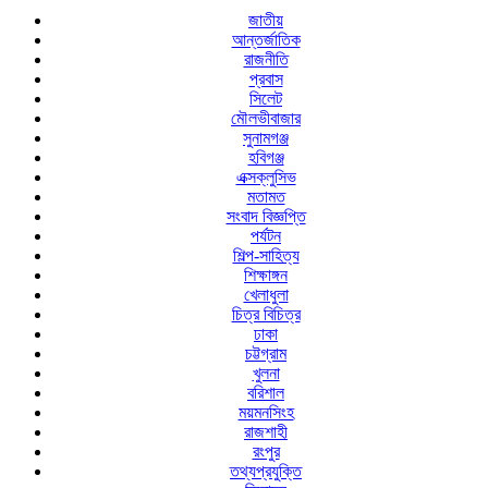
জাতীয়
আন্তর্জাতিক
রাজনীতি
প্রবাস
সিলেট
মৌলভীবাজার
সুনামগঞ্জ
হবিগঞ্জ
এক্সক্লুসিভ
মতামত
সংবাদ বিজ্ঞপ্তি
পর্যটন
শিল্প-সাহিত্য
শিক্ষাঙ্গন
খেলাধুলা
চিত্র বিচিত্র
ঢাকা
চট্টগ্রাম
খুলনা
বরিশাল
ময়মনসিংহ
রাজশাহী
রংপুর
তথ্যপ্রযুক্তি