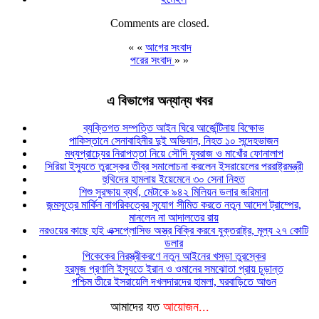
Comments are closed.
« «
আগের সংবাদ
পরের সংবাদ
» »
এ বিভাগের অন্যান্য খবর
ব্যক্তিগত সম্পত্তি আইন ঘিরে আর্জেন্টিনায় বিক্ষোভ
পাকিস্তানে সেনাবাহিনীর দুই অভিযান, নিহত ১০ সন্দেহভাজন
মধ্যপ্রাচ্যের নিরাপত্তা নিয়ে সৌদি যুবরাজ ও মাখোঁর ফোনালাপ
সিরিয়া ইস্যুতে তুরস্কের তীব্র সমালোচনা করলেন ইসরায়েলের পররাষ্ট্রমন্ত্রী
হুথিদের হামলায় ইয়েমেনে ৩০ সেনা নিহত
শিশু সুরক্ষায় ব্যর্থ, মেটাকে ৯৪২ মিলিয়ন ডলার জরিমানা
জন্মসূত্রে মার্কিন নাগরিকত্বের সুযোগ সীমিত করতে নতুন আদেশ ট্রাম্পের,
মানলেন না আদালতের রায়
নরওয়ের কাছে হাই এক্সপ্লোসিভ অস্ত্র বিক্রি করবে যুক্তরাষ্ট্র, মূল্য ২৭ কোটি
ডলার
পিকেকের নিরস্ত্রীকরণে নতুন আইনের খসড়া তুরস্কের
হরমুজ প্রণালি ইস্যুতে ইরান ও ওমানের সমঝোতা প্রায় চূড়ান্ত
পশ্চিম তীরে ইসরায়েলি দখলদারদের হামলা, ঘরবাড়িতে আগুন
আমাদের যত
আয়োজন...