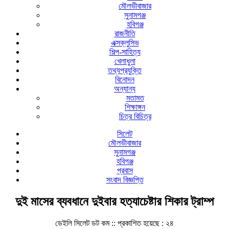
মৌলভীবাজার
সুনামগঞ্জ
হবিগঞ্জ
রাজনীতি
এক্সক্লুসিভ
শিল্প-সাহিত্য
খেলাধুলা
তথ্যপ্রযুক্তি
বিনোদন
অন্যান্য
মতামত
শিক্ষাঙ্গন
চিত্র বিচিত্র
সিলেট
মৌলভীবাজার
সুনামগঞ্জ
হবিগঞ্জ
প্রবাস
সংবাদ বিজ্ঞপ্তি
দুই মাসের ব্যবধানে দুইবার হত্যাচেষ্টার শিকার ট্রাম্প
ডেইলি সিলেট ডট কম ::
প্রকাশিত হয়েছে : ২৪