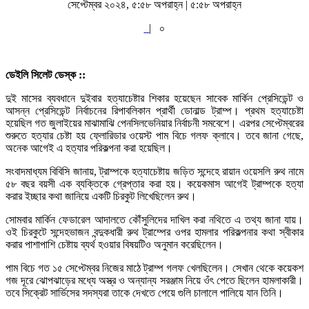
সেপ্টেম্বর ২০২৪, ৫:৫৮ অপরাহ্ন | ৫:৫৮ অপরাহ্ন
|
০
ডেইলি সিলেট ডেস্ক ::
দুই মাসের ব্যবধানে দুইবার হত্যাচেষ্টার শিকার হয়েছেন সাবেক মার্কিন প্রেসিডেন্ট ও
আসন্ন প্রেসিডেন্ট নির্বাচনের রিপাবলিকান প্রার্থী ডোনাল্ড ট্রাম্প। প্রথম হত্যাচেষ্টা
হয়েছিল গত জুলাইয়ের মাঝামাঝি পেনসিলভেনিয়ার নির্বাচনী সমবেশে। এরপর সেপ্টেম্বরের
শুরুতে হত্যার চেষ্টা হয় ফ্লোরিডার ওয়েস্ট পাম বিচে গলফ ক্লাবে। তবে জানা গেছে,
অনেক আগেই এ হত্যার পরিকল্পনা করা হয়েছিল।
সংবাদমাধ্যম বিবিসি জানায়, ট্রাম্পকে হত্যাচেষ্টায় জড়িত সন্দেহে রায়ান ওয়েসলি রুথ নামে
৫৮ বছর বয়সী এক ব্যক্তিকে গ্রেপ্তার করা হয়। কয়েকমাস আগেই ট্রাম্পকে হত্যা
করার ইচ্ছার কথা জানিয়ে একটি চিরকুট লিখেছিলেন রুথ।
সোমবার মার্কিন ফেডারেল আদালতে কৌঁসুলিদের দাখিল করা নথিতে এ তথ্য জানা যায়।
ওই চিরকুটে সন্দেহভাজন বন্দুকধারী রুথ ট্রাম্পের ওপর হামলার পরিকল্পনার কথা স্বীকার
করার পাশাপাশি চেষ্টায় ব্যর্থ হওয়ার বিষয়টিও অনুমান করেছিলেন।
পাম বিচে গত ১৫ সেপ্টেম্বর নিজের মাঠে ট্রাম্প গলফ খেলছিলেন। সেখান থেকে কয়েকশ
গজ দূরে ঝোপঝাড়ের মধ্যে অস্ত্র ও অন্যান্য সরঞ্জাম নিয়ে ওঁৎ পেতে ছিলেন হামলাকারী।
তবে সিক্রেট সার্ভিসের সদস্যরা তাকে দেখতে পেয়ে গুলি চালালে পালিয়ে যান তিনি।