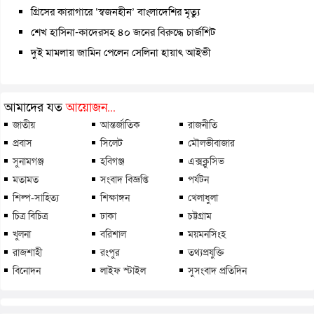
গ্রিসের কারাগারে ‘স্বজনহীন’ বাংলাদেশির মৃত্যু
শেখ হাসিনা-কাদেরসহ ৪০ জনের বিরুদ্ধে চার্জশিট
দুই মামলায় জামিন পেলেন সেলিনা হায়াৎ আইভী
আমাদের যত
আয়োজন...
জাতীয়
আন্তর্জাতিক
রাজনীতি
প্রবাস
সিলেট
মৌলভীবাজার
সুনামগঞ্জ
হবিগঞ্জ
এক্সক্লুসিভ
মতামত
সংবাদ বিজ্ঞপ্তি
পর্যটন
শিল্প-সাহিত্য
শিক্ষাঙ্গন
খেলাধুলা
চিত্র বিচিত্র
ঢাকা
চট্টগ্রাম
খুলনা
বরিশাল
ময়মনসিংহ
রাজশাহী
রংপুর
তথ্যপ্রযুক্তি
বিনোদন
লাইফ স্টাইল
সুসংবাদ প্রতিদিন