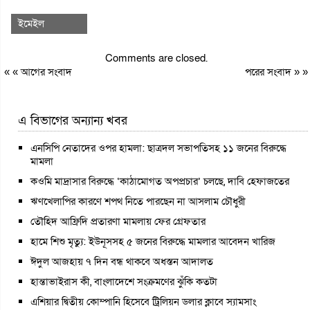
ইমেইল
Comments are closed.
« «
আগের সংবাদ
পরের সংবাদ
» »
এ বিভাগের অন্যান্য খবর
এনসিপি নেতাদের ওপর হামলা: ছাত্রদল সভাপতিসহ ১১ জনের বিরুদ্ধে
মামলা
কওমি মাদ্রাসার বিরুদ্ধে ‘কাঠামোগত অপপ্রচার’ চলছে, দাবি হেফাজতের
ঋণখেলাপির কারণে শপথ নিতে পারছেন না আসলাম চৌধুরী
তৌহিদ আফ্রিদি প্রতারণা মামলায় ফের গ্রেফতার
হামে শিশু মৃত্যু: ইউনূসসহ ৫ জনের বিরুদ্ধে মামলার আবেদন খারিজ
ঈদুল আজহায় ৭ দিন বন্ধ থাকবে অধস্তন আদালত
হান্তাভাইরাস কী, বাংলাদেশে সংক্রমণের ঝুঁকি কতটা
এশিয়ার দ্বিতীয় কোম্পানি হিসেবে ট্রিলিয়ন ডলার ক্লাবে স্যামসাং