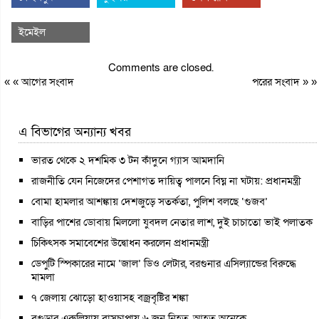
ইমেইল
Comments are closed.
« «
আগের সংবাদ
পরের সংবাদ
» »
এ বিভাগের অন্যান্য খবর
ভারত থেকে ২ দশমিক ৩ টন কাঁদুনে গ্যাস আমদানি
রাজনীতি যেন নিজেদের পেশাগত দায়িত্ব পালনে বিঘ্ন না ঘটায়: প্রধানমন্ত্রী
বোমা হামলার আশঙ্কায় দেশজুড়ে সতর্কতা, পুলিশ বলছে ‘গুজব’
বাড়ির পাশের ডোবায় মিললো যুবদল নেতার লাশ, দুই চাচাতো ভাই পলাতক
চিকিৎসক সমাবেশের উদ্বোধন করলেন প্রধানমন্ত্রী
ডেপুটি স্পিকারের নামে ‘জাল’ ডিও লেটার, বরগুনার এসিল্যান্ডের বিরুদ্ধে
মামলা
৭ জেলায় ঝোড়ো হাওয়াসহ বজ্রবৃষ্টির শঙ্কা
বগুড়ার এরুলিয়ায় বাসচাপায় ৬ জন নিহত, আহত অনেকে