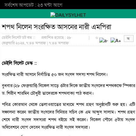
সর্বশেষ আপডেট : ২৩ ঘন্টা আগে
শপথ নিলেন সংরক্ষিত আসনের নারী এমপিরা
ডেইলি সিলেট ডট কম ::
প্রকাশিত হয়েছে : ২৮
|
০
ফেব্রুয়ারি ২০২৪, ৭:৪৪ অপরাহ্ন | ৭:৪৪ অপরাহ্ন
ডেইলি সিলেট ডেস্ক ::
সংরক্ষিত নারী আসনে নির্বাচিত ৫০ জন সংসদ সদস্য শপথ নিলেন।
বুধবার (২৮ ফেব্রুয়ারি) বিকেল সাড়ে ৩টার দিকে জাতীয় সংসদের শপথকক্ষে স্পিকার
ড. শিরীন শারমিন চৌধুরী তাদেরকে শপথবাক্য পাঠ করান।
পবিত্র কোরআন থেকে তেলাওয়াতের মাধ্যমে শপথ গ্রহণ অনুষ্ঠানটি শুরু হয়। এটি
সঞ্চালনা করেন জাতীয় সংসদের সিনিয়র সচিব কে এম আব্দুস সালাম। শপথ গ্রহণ
শেষে নারী সংসদ সদস্যরা শপথ বইয়ে সই করেন। বিকেল পৌনে ৫টায় সংসদ
অধিবেশনে যোগ দেবেন সংরক্ষিত নারী সংসদ সদস্যরা।