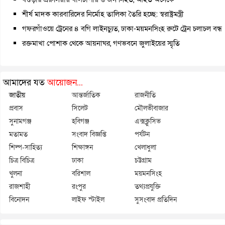
শীর্ষ মাদক কারবারিদের নির্মোহ তালিকা তৈরি হচ্ছে: স্বরাষ্ট্রমন্ত্রী
গফরগাঁওয়ে ট্রেনের ৪ বগি লাইনচ্যুত, ঢাকা-ময়মনসিংহ রুটে ট্রেন চলাচল বন্ধ
রক্তমাখা পোশাক থেকে আয়নাঘর, গণভবনে জুলাইয়ের স্মৃতি
আমাদের যত
আয়োজন...
জাতীয়
আন্তর্জাতিক
রাজনীতি
প্রবাস
সিলেট
মৌলভীবাজার
সুনামগঞ্জ
হবিগঞ্জ
এক্সক্লুসিভ
মতামত
সংবাদ বিজ্ঞপ্তি
পর্যটন
শিল্প-সাহিত্য
শিক্ষাঙ্গন
খেলাধুলা
চিত্র বিচিত্র
ঢাকা
চট্টগ্রাম
খুলনা
বরিশাল
ময়মনসিংহ
রাজশাহী
রংপুর
তথ্যপ্রযুক্তি
বিনোদন
লাইফ স্টাইল
সুসংবাদ প্রতিদিন