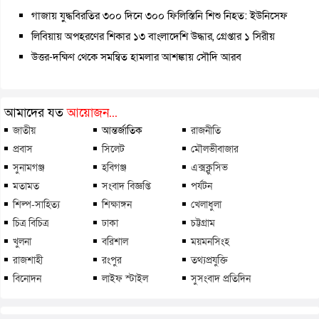
গাজায় যুদ্ধবিরতির ৩০০ দিনে ৩০০ ফিলিস্তিনি শিশু নিহত: ইউনিসেফ
লিবিয়ায় অপহরণের শিকার ১৩ বাংলাদেশি উদ্ধার, গ্রেপ্তার ১ সিরীয়
উত্তর-দক্ষিণ থেকে সমন্বিত হামলার আশঙ্কায় সৌদি আরব
আমাদের যত
আয়োজন...
জাতীয়
আন্তর্জাতিক
রাজনীতি
প্রবাস
সিলেট
মৌলভীবাজার
সুনামগঞ্জ
হবিগঞ্জ
এক্সক্লুসিভ
মতামত
সংবাদ বিজ্ঞপ্তি
পর্যটন
শিল্প-সাহিত্য
শিক্ষাঙ্গন
খেলাধুলা
চিত্র বিচিত্র
ঢাকা
চট্টগ্রাম
খুলনা
বরিশাল
ময়মনসিংহ
রাজশাহী
রংপুর
তথ্যপ্রযুক্তি
বিনোদন
লাইফ স্টাইল
সুসংবাদ প্রতিদিন