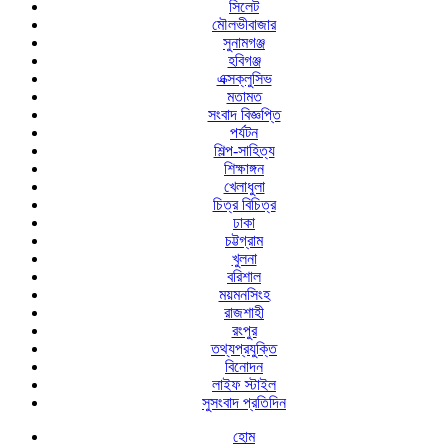
সিলেট
মৌলভীবাজার
সুনামগঞ্জ
হবিগঞ্জ
এক্সক্লুসিভ
মতামত
সংবাদ বিজ্ঞপ্তি
পর্যটন
শিল্প-সাহিত্য
শিক্ষাঙ্গন
খেলাধুলা
চিত্র বিচিত্র
ঢাকা
চট্টগ্রাম
খুলনা
বরিশাল
ময়মনসিংহ
রাজশাহী
রংপুর
তথ্যপ্রযুক্তি
বিনোদন
লাইফ স্টাইল
সুসংবাদ প্রতিদিন
হোম