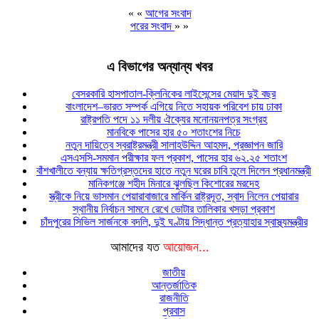
« «
আগের সংবাদ
পরের সংবাদ
» »
এ বিভাগের অন্যান্য খবর
বেসরকারি হাসপাতাল-ক্লিনিকের লাইসেন্সের মেয়াদ দুই বছর
বাংলাদেশ–ভারত সম্পর্ক এগিয়ে নিতে সহায়ক পরিবেশ চায় ঢাকা
রাষ্ট্রপতি পদে ১১ দলীয় ঐক্যের মনোনয়নপত্র সংগ্রহ
মানবিকে পাসের হার ৫০ শতাংশের নিচে
নতুন দায়িত্বে স্বরাষ্ট্রমন্ত্রী সালাহউদ্দিন আহমদ, প্রজ্ঞাপন জারি
এসএসসি-সমমান পরীক্ষার ফল প্রকাশ, পাসের হার ৬২.২৫ শতাংশ
বাঁশখালীতে বন্যায় ক্ষতিগ্রস্তদের হাতে নতুন ঘরের চাবি তুলে দিলেন প্রধানমন্ত্রী
মানিকগঞ্জে শহীদ মিনারে ঝুলছিল কিশোরের মরদেহ
স্ত্রীকে নিয়ে ভাসমান পেয়ারাবাজারে মার্কিন রাষ্ট্রদূত, স্বাদ নিলেন পেয়ারার
স্থানীয় নির্বাচন সামনে রেখে ভোটার তালিকার খসড়া প্রকাশ
চাঁদপুরের সিভিল সার্জনকে বদলি, দুই ঘণ্টায় সিদ্ধান্ত প্রত্যাহার স্বাস্থ্যমন্ত্রীর
আমাদের যত
আয়োজন...
জাতীয়
আন্তর্জাতিক
রাজনীতি
প্রবাস