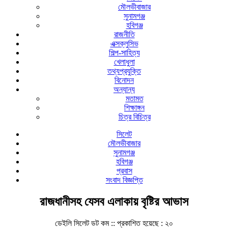
মৌলভীবাজার
সুনামগঞ্জ
হবিগঞ্জ
রাজনীতি
এক্সক্লুসিভ
শিল্প-সাহিত্য
খেলাধুলা
তথ্যপ্রযুক্তি
বিনোদন
অন্যান্য
মতামত
শিক্ষাঙ্গন
চিত্র বিচিত্র
সিলেট
মৌলভীবাজার
সুনামগঞ্জ
হবিগঞ্জ
প্রবাস
সংবাদ বিজ্ঞপ্তি
রাজধানীসহ যেসব এলাকায় বৃষ্টির আভাস
ডেইলি সিলেট ডট কম ::
প্রকাশিত হয়েছে : ২০