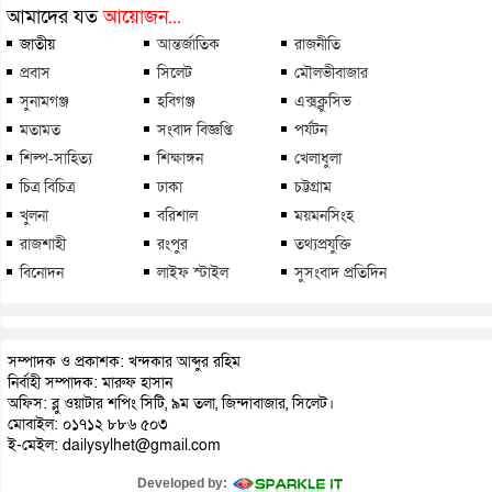
আমাদের যত
আয়োজন...
জাতীয়
আন্তর্জাতিক
রাজনীতি
প্রবাস
সিলেট
মৌলভীবাজার
সুনামগঞ্জ
হবিগঞ্জ
এক্সক্লুসিভ
মতামত
সংবাদ বিজ্ঞপ্তি
পর্যটন
শিল্প-সাহিত্য
শিক্ষাঙ্গন
খেলাধুলা
চিত্র বিচিত্র
ঢাকা
চট্টগ্রাম
খুলনা
বরিশাল
ময়মনসিংহ
রাজশাহী
রংপুর
তথ্যপ্রযুক্তি
বিনোদন
লাইফ স্টাইল
সুসংবাদ প্রতিদিন
সম্পাদক ও প্রকাশক: খন্দকার আব্দুর রহিম
নির্বাহী সম্পাদক: মারুফ হাসান
অফিস: ব্লু ওয়াটার শপিং সিটি, ৯ম তলা, জিন্দাবাজার, সিলেট।
মোবাইল: ০১৭১২ ৮৮৬ ৫০৩
ই-মেইল: dailysylhet@gmail.com
Developed by: