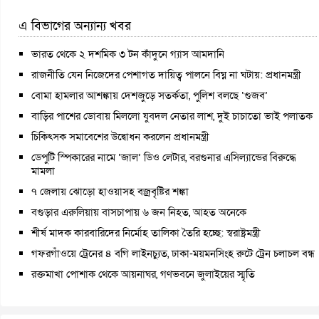
এ বিভাগের অন্যান্য খবর
ভারত থেকে ২ দশমিক ৩ টন কাঁদুনে গ্যাস আমদানি
রাজনীতি যেন নিজেদের পেশাগত দায়িত্ব পালনে বিঘ্ন না ঘটায়: প্রধানমন্ত্রী
বোমা হামলার আশঙ্কায় দেশজুড়ে সতর্কতা, পুলিশ বলছে ‘গুজব’
বাড়ির পাশের ডোবায় মিললো যুবদল নেতার লাশ, দুই চাচাতো ভাই পলাতক
চিকিৎসক সমাবেশের উদ্বোধন করলেন প্রধানমন্ত্রী
ডেপুটি স্পিকারের নামে ‘জাল’ ডিও লেটার, বরগুনার এসিল্যান্ডের বিরুদ্ধে
মামলা
৭ জেলায় ঝোড়ো হাওয়াসহ বজ্রবৃষ্টির শঙ্কা
বগুড়ার এরুলিয়ায় বাসচাপায় ৬ জন নিহত, আহত অনেকে
শীর্ষ মাদক কারবারিদের নির্মোহ তালিকা তৈরি হচ্ছে: স্বরাষ্ট্রমন্ত্রী
গফরগাঁওয়ে ট্রেনের ৪ বগি লাইনচ্যুত, ঢাকা-ময়মনসিংহ রুটে ট্রেন চলাচল বন্ধ
রক্তমাখা পোশাক থেকে আয়নাঘর, গণভবনে জুলাইয়ের স্মৃতি