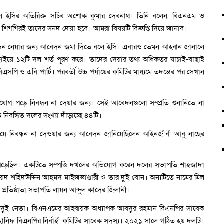
েছেন ইসির অতিরিক্ত সচিব অশোক কুমার দেবনাথ। তিনি বলেন, বিএনএম ও
ন। শিগগিরই তাদের সনদ দেয়া হবে। আমরা বিষয়টি বিজ্ঞপ্তি দিয়ে জানাব।
বন্ধন নেয়ার জন্য আবেদন জমা দিতে বলে ইসি। এবারও তেমন আহ্বান জানালে
াইয়ে ১২টি দল শর্ত পূরণ করে। তাদের দেয়ার তথ্য অধিকতর যাচাই-বাছাই
পি ও এবি পার্টি। পরবর্তী উচ্চ পর্যায়ের কমিটির মাধ্যমে তদন্তের পর সেখান
োগ পড়ে নিবন্ধন না দেয়ার জন্য। সেই আবেদনগুলো সম্প্রতি শুনানিতে না
নিবন্ধিত দলের সংখ্যা দাঁড়াচ্ছে ৪৪টি।
ে নিবন্ধন না দেওয়ার জন্য আবেদন জানিয়েছিলেন আইনজীবী আবু নাছের
 পড়েছিল। একটিতে সম্পত্তি দখলের অভিযোগ করেন দলের সভাপতি শাহজাদা
দ শহিদউদ্দিন আহমদ মাইজভাণ্ডারী ও তার দুই বোন। অন্যটিতে নামের মিল
প্রতিষ্ঠাতা সভাপতি লায়ন আব্দুল কাদের জিলানী।
ক দুই নেতা। বিএনএমের আহ্বায়ক অধ্যাপক আবদুর রহমান বিএনপির সাবেক
ানিফ বিএনপির নির্বাহী কমিটির সাবেক সদস্য। ২০২১ সালে গঠিত হয় দলটি।