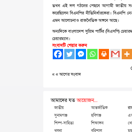
তখন এই দল গঠনের পেছনে আগামী জাতীয় সংসদ 
করেছিলেন বিএনপির নীতিনির্ধারকেরা। বিএনপি নে
এমন আলোচনাও রাজনৈতিক অঙ্গনে আছে।
অন্যদিকে বাংলাদেশ সুপ্রিম পার্টির (বিএসপি) চ
চেয়ারম্যান।
সংবাদটি শেয়ার করুন
« «
আগের সংবাদ
আমাদের যত
আয়োজন...
জাতীয়
আন্তর্জাতিক
রা
সুনামগঞ্জ
হবিগঞ্জ
এক
শিল্প-সাহিত্য
শিক্ষাঙ্গন
খে
খুলনা
বরিশাল
ময়