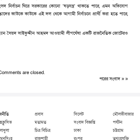
নির্বাচন ঘিরে সরকারের কোনো ‘ষড়যন্ত্র’ থাকতে পারে, এমন অভিযোগ
তাদের কাউকে কাউকে এই দল থেকে আগামী নির্বাচনে প্রার্থী করা হতে পারে,
েয়ারম্যান সৈয়দ সাইফুদ্দীন আহমদ আওয়ামী লীগঘেঁষা একটি রাজনৈতিক জোটেরও
Comments are closed.
পরের সংবাদ
» »
জনীতি
প্রবাস
সিলেট
মৌলভীবাজার
্সক্লুসিভ
মতামত
সংবাদ বিজ্ঞপ্তি
পর্যটন
লাধুলা
চিত্র বিচিত্র
ঢাকা
চট্টগ্রাম
মনসিংহ
রাজশাহী
রংপুর
তথ্যপ্রযুক্তি