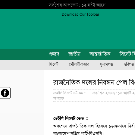
সর্বশেষ আপডেট : ১২ ঘন্টা আগে
Download Our Toolbar
প্রচ্ছদ
জাতীয়
আন্তর্জাতিক
সিলেট ব
সিলেট
মৌলভীবাজার
সুনামগঞ্জ
হবিগঞ্জ
রাজনৈতিক দলের নিবন্ধন পেল 
ডেইলি সিলেট ডট কম ::
প্রকাশিত হয়েছে : ১০ আগষ্ট ২
অপরাহ্ন
ডেইলি সিলেট ডেস্ক ::
অবশেষে রাজনৈতিক দল হিসেবে চুড়ান্তভাবে নির
বাংলাদেশ সুপ্রিম পার্টি-বিএসপি।