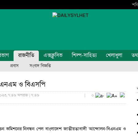
শনি
িভাগ
রাজনীতি
এক্সক্লুসিভ
শিল্প-সাহিত্য
খেলাধুলা
তথ্য
প্রবাস
সংবাদ বিজ্ঞপ্তি
বিএনএম ও বিএসপি
০২৩, ৭:৪৯ অপরাহ্ন | ৭:৪৯
|
০
্বাচন কমিশনের নিবন্ধন পেল বাংলাদেশ জাতীয়তাবাদী আন্দোলন-বিএনএম ও