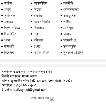
জাতীয়
আন্তর্জাতিক
রাজনীতি
প্রবাস
সিলেট
মৌলভীবাজার
সুনামগঞ্জ
হবিগঞ্জ
এক্সক্লুসিভ
মতামত
সংবাদ বিজ্ঞপ্তি
পর্যটন
শিল্প-সাহিত্য
শিক্ষাঙ্গন
খেলাধুলা
চিত্র বিচিত্র
ঢাকা
চট্টগ্রাম
খুলনা
বরিশাল
ময়মনসিংহ
রাজশাহী
রংপুর
তথ্যপ্রযুক্তি
বিনোদন
লাইফ স্টাইল
সুসংবাদ প্রতিদিন
সম্পাদক ও প্রকাশক: খন্দকার আব্দুর রহিম
নির্বাহী সম্পাদক: মারুফ হাসান
অফিস: ব্লু ওয়াটার শপিং সিটি, ৯ম তলা, জিন্দাবাজার, সিলেট।
মোবাইল: ০১৭১২ ৮৮৬ ৫০৩
ই-মেইল: dailysylhet@gmail.com
Developed by: