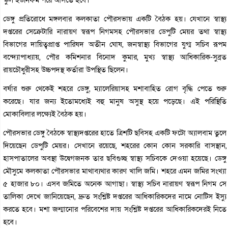
ডেঙ্গু প্রতিরোধে মঙ্গলবার কলকাতা পৌরসভায় একটি বৈঠক হয়। যেখানে স্বাস্থ্য
দপ্তরের সেক্রেটারি নারায়ণ স্বরূপ নিগমসহ পৌরসভার ডেপুটি মেয়র তথা স্বাস্থ্য
বিভাগের দায়িত্বপ্রাপ্ত পারিষদ অতীন ঘোষ, জনস্বাস্থ‌্য বিভাগের যুগ্ম সচিব রূপম
বন্দ্যোপাধ‌্যায়, পৌর কমিশনার বিনোদ কুমার, মুখ্য স্বাস্থ্য আধিকারিক-সুব্রত
রায়চৌধুরীসহ উচ্চপদস্থ কর্তারা উপস্থিত ছিলেন।
বর্ষার শুরু থেকেই শহরে ডেঙ্গু, ম্যালেরিয়াসহ মশাবাহিত রোগ বৃদ্ধি পেতে শুরু
করেছে। যার জন্য ইতোমধ্যেই বহু মানুষ অসুস্থ হয়ে পড়েছে। এই পরিস্থিতি
মোকাবিলার লক্ষ্যেই বৈঠক হয়।
পৌরসভার ডেঙ্গু বৈঠকে স্বাস্থ‌্যদপ্তরের হাতে ত্রিশটি ছবিসহ একটি ফটো অ‌্যালবাম তুলে
দিয়েছেন ডেপুটি মেয়র। সেখানে রয়েছে, শহরের কোন কোন সরকারি বাসস্থান,
হাসপাতালের অবস্থা উদ্বেগজনক তার ছবিগুচ্ছ স্বাস্থ‌্য সচিবকে দেওয়া হয়েছে। ডেঙ্গু
মৌসুমে কলকাতা পৌরসভার মাথাব‌্যথার কারণ খালি জমি। শহরে এমন জমির সংখ‌্যা
৫ হাজার ৮০। এসব জমিতে অনেক আগাছা। স্বাস্থ‌্য সচিব নারায়ণ স্বরূপ নিগম সে
তালিকা দেখে জানিয়েছেন, দ্রুত সংশ্লিষ্ট দপ্তরের আধিকারিকদের নামে নোটিস ইস‌্যু
করতে হবে। মশা জন্মানোর পরিবেশের দায় সংশ্লিষ্ট দপ্তরের আধিকারিকদেরই নিতে
হবে।