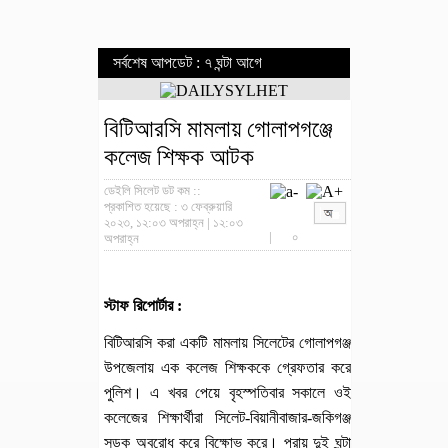
সর্বশেষ আপডেট : ৭ ঘন্টা আগে
বিটিআরসি মামলায় গোলাপগঞ্জে
কলেজ শিক্ষক আটক
ডেইলি সিলেট ডট কম ::
প্রকাশিত হয়েছে : ৩ ফেব্রুয়ারি
২০২৩, ১২:০৩ অপরাহ্ন | ১২:০৩
|
০
অপরাহ্ন
স্টাফ রিপোর্টার :
বিটিআরসি করা একটি মামলায় সিলেটের গোলাপগঞ্জ
উপজেলায় এক কলেজ শিক্ষককে গ্রেফতার করে
পুলিশ। এ খবর পেয়ে বৃহস্পতিবার সকালে ওই
কলেজের শিক্ষার্থীরা সিলেট-বিয়ানীবাজার-জকিগঞ্জ
সড়ক অবরোধ করে বিক্ষোভ করে। প্রায় দুই ঘন্টা