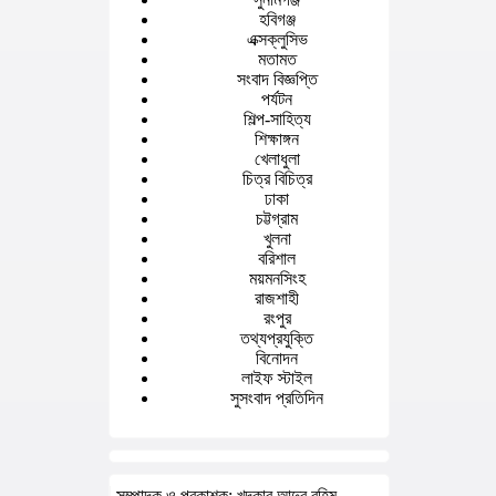
হবিগঞ্জ
এক্সক্লুসিভ
মতামত
সংবাদ বিজ্ঞপ্তি
পর্যটন
শিল্প-সাহিত্য
শিক্ষাঙ্গন
খেলাধুলা
চিত্র বিচিত্র
ঢাকা
চট্টগ্রাম
খুলনা
বরিশাল
ময়মনসিংহ
রাজশাহী
রংপুর
তথ্যপ্রযুক্তি
বিনোদন
লাইফ স্টাইল
সুসংবাদ প্রতিদিন
সম্পাদক ও প্রকাশক: খন্দকার আব্দুর রহিম