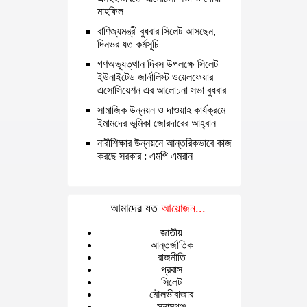
মাহফিল
বাণিজ্যমন্ত্রী বুধবার সিলেট আসছেন,
দিনভর যত কর্মসূচি
গণঅভ্যুত্থান দিবস উপলক্ষে সিলেট
ইউনাইটেড জার্নালিস্ট ওয়েলফেয়ার
এসোসিয়েশন এর আলোচনা সভা বুধবার
সামাজিক উন্নয়ন ও দাওয়াহ কার্যক্রমে
ইমামদের ভূমিকা জোরদারের আহ্বান
নারীশিক্ষার উন্নয়নে আন্তরিকভাবে কাজ
করছে সরকার : এমপি এমরান
আমাদের যত
আয়োজন...
জাতীয়
আন্তর্জাতিক
রাজনীতি
প্রবাস
সিলেট
মৌলভীবাজার
সুনামগঞ্জ