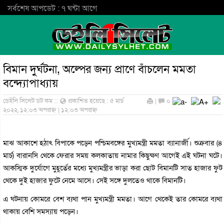
সর্বশেষ আপডেট : ৭ ঘন্টা আগে
বিমান দুর্ঘটনা, অল্পের জন্য প্রাণে বাঁচলেন মমতা
বন্দ্যোপাধ্যায়
ডেইলি সিলেট ডট কম ::
প্রকাশিত হয়েছে : ৫ মার্চ
|
০
২০২২, ১২:০৩ অপরাহ্ন | ১২:০৩ অপরাহ্ন
মাঝ আকাশে হঠাৎ বিপাকে পড়েন পশ্চিমবঙ্গের মুখ্যমন্ত্রী মমতা ব্যানার্জী। শুক্রবার (৪
মার্চ) বারানসি থেকে ফেরার সময় কলকাতায় নামার কিছুক্ষণ আগেই এই ঘটনা ঘটে।
আকস্মিক দুর্যোগে মুহূর্তের মধ্যে মুখ্যমন্ত্রীর ভাড়া করা ছোট বিমানটি সাত হাজার ফুট
থেকে দুই হাজার ফুটে নেমে আসে। সেই সঙ্গে দুলতেও থাকে বিমানটি।
এ ঘটনায় কোমরে বেশ ব্যথা পান মুখ্যমন্ত্রী মমতা। আগে থেকেই তার কোমরে ব্যথা
থাকায় বেশি সমস্যায় পড়েন।