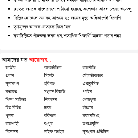
৪৮০০ জনকে বাংলাদেশে পাঠানো হয়েছে, অপেক্ষায় আরও ৮৩৬: শুভেন্দু
দিল্লির হোটেলে ভয়াবহ আগুনে ২১ জনের মৃত্যু, অধিকাংশই বিদেশি
তৃণমূলের আরেক নেতাকে ঘিরে ‘মব’
নয়াদিল্লিতে পাঁচতলা ভবন ধস, শতাধিক শিক্ষার্থী আটকা পড়ার শঙ্কা
আমাদের যত
আয়োজন...
জাতীয়
আন্তর্জাতিক
রাজনীতি
প্রবাস
সিলেট
মৌলভীবাজার
সুনামগঞ্জ
হবিগঞ্জ
এক্সক্লুসিভ
মতামত
সংবাদ বিজ্ঞপ্তি
পর্যটন
শিল্প-সাহিত্য
শিক্ষাঙ্গন
খেলাধুলা
চিত্র বিচিত্র
ঢাকা
চট্টগ্রাম
খুলনা
বরিশাল
ময়মনসিংহ
রাজশাহী
রংপুর
তথ্যপ্রযুক্তি
বিনোদন
লাইফ স্টাইল
সুসংবাদ প্রতিদিন