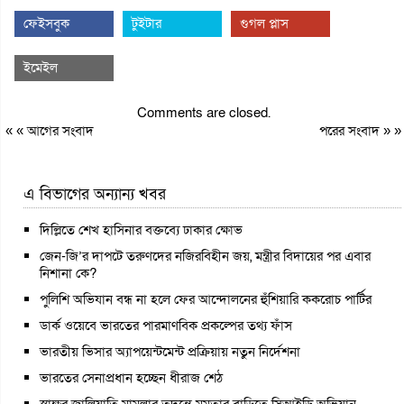
ফেইসবুক
টুইটার
গুগল প্লাস
ইমেইল
Comments are closed.
« «
আগের সংবাদ
পরের সংবাদ
» »
এ বিভাগের অন্যান্য খবর
দিল্লিতে শেখ হাসিনার বক্তব্যে ঢাকার ক্ষোভ
জেন-জি’র দাপটে তরুণদের নজিরবিহীন জয়, মন্ত্রীর বিদায়ের পর এবার
নিশানা কে?
পুলিশি অভিযান বন্ধ না হলে ফের আন্দোলনের হুঁশিয়ারি ককরোচ পার্টির
ডার্ক ওয়েবে ভারতের পারমাণবিক প্রকল্পের তথ্য ফাঁস
ভারতীয় ভিসার অ্যাপয়েন্টমেন্ট প্রক্রিয়ায় নতুন নির্দেশনা
ভারতের সেনাপ্রধান হচ্ছেন ধীরাজ শেঠ
স্বাক্ষর জালিয়াতি মামলার তদন্তে মমতার বাড়িতে সিআইডি অভিযান