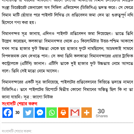
সংস্থা ডিরেক্টরেট জেনারেল অব সিভিল এভিয়েশন (ডিজিসিএ) তদন্ত করে। সে ক্ষেত্রে
বিমান মাটি ছোঁয়ার পরে পাইলট লিখিত যে প্রতিবেদন জমা দেন তা গুরুত্বপূর্ণ নথি
হিসেবে গণ্য করা হয়।
বিমানবন্দর সূত্র জানায়, এদিনও পাইলট প্রতিবেদন জমা দিয়েছেন। তাতে তিনি
উল্লেখ করেছেন, কলকাতা বিমানবন্দর থেকে ৫০ কিলোমিটার উত্তর-পশ্চিম আকাশে
যখন সাত হাজার ফুট উচ্চতা থেকে ছয় হাজার ফুটে নামছিলেন, আচমকাই সামনে
বিপদজনক মেঘ দেখতে পান। সে কথা তিনি কলকাতা বিমানবন্দরের এয়ার ট্রাফিক
কন্ট্রোলকে (এটিসি) জানান। এটিসি তাকে দুই হাজার ফুট উচ্চতায় নেমে আসতে
বলে। তিনি সেই মতো নেমে আসেন।
বিমানবন্দরের একটি সূত্র জানিয়েছে, পাইলটের প্রতিবেদনের ভিত্তিতে তদন্তে নামবে
ডিজিসিএ। তবে পাইলটের রিপোর্টে দ্বিতীয় কোনো বিমানের অস্তিত্ব ছিল কি না তা
জানা যায়নি। সূত্র : জাগো নিউজ
সংবাদটি শেয়ার করুন
30
30
Shares
সংবাদটি শেয়ার করুন: