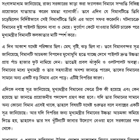
সংবাদমাধ্যম জানিয়েছে, রাজ্য সরকারের ভাড়া করা ফ্যালকন বিমানে সম্প্রতি বিভিন্ন
প্রয়োজনে যাতায়াত করেন মমতা ব্যানার্জী। তবে এদিন যে বিমানটিতে তিনি
চড়েছিলেন নির্দিষ্টভাবে সেই বিমানটিতে তিনি এর আগে সফর করেননি। ঘটনাচক্রে
বিমানের দুই পাইলট ছিলেন বাবা ও মেয়ে। দুর্যোগ কেটে যাওয়ার মিনিট চারেক পরে
মুখ্যমন্ত্রীর বিমানটি কলকাতার মাটি স্পর্শ করে।
এ দিন আকাশ যথেষ্ট পরিষ্কার ছিল। মেঘ, বৃষ্টি, ঝড় ছিল না। তবে বিমানবন্দর সূত্র
জানিয়েছে, বিমানটি আচমকা বিপদের মুখোমুখি হতে যাচ্ছে দেখে পাইলট দ্রুত উচ্চতা
প্রায় পাঁচ হাজার ফুট নামিয়ে দেন। তাতেই প্রবল ঝাঁকুনি ও ওলটপালট অবস্থা।
বিমানের মধ্যে মুখ্যমন্ত্রী ও তার সহযাত্রীরা অবশ্য জানতে পারেন, তাদের বিমানের
সামনে অন্য একটি বড় বিমান এসে পড়ে। এটিই বিপত্তির কারণ।
এদিকে নবান্ন সূত্র জানিয়েছে, মুখ্যমন্ত্রীর বিমানের ক্ষেত্রে ঠিক কী হয়েছে এবং কেন
হয়েছে তা জানতে প্রয়োজনীয় পদক্ষেপ গ্রহণ করা হবে। যদি তার বিমানের সামনে
অন্য কোনো বিমান এসেই থাকে, তাহলে বিষয়টি যথেষ্ট গুরুতর বলে নবান্নের একটি
সূত্র জানিয়েছে। আর যদি বিপত্তির জন্য মুখ্যমন্ত্রীর বিমানের উচ্চতা আচমকা কমিয়ে
দিতে হয়, তাহলেও তার সব খুঁটিনাটি জানার উদ্যোগ নেওয়া হবে সরকারের পক্ষ
থেকে।
সাধারণত এ ধরনের অভিযোগ উঠলে দেশের আকাশের বিমান চলাচলের নিয়ন্ত্রক