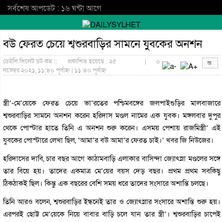
সর্বশেষ আপডেট : ১৬ ঘন্টা আগে
বউ ফেরত চেয়ে শ্বশুরবাড়ির সামনে যুবকের অনশন
ডেইলি সিলেট ডট কম ::
প্রকাশিত হয়েছে : ২৫
|
০
নভেম্বর ২০২১, ১১:৪০ পূর্বাহ্ন | ১১:৪০ পূর্বাহ্ন
স্ত্রী’-মে’য়েকে ফেরত চেয়ে ভা’রতের পশ্চিমবঙ্গের জলপাইগুড়ির মালবাজারে
শ্বশুরবাড়ির সামনে অনশন করেন হরিদাস মণ্ডল নামের এক যুবক। মঙ্গলবার দুপুর
থেকে পোস্টার হাতে তিনি এ অনশন শুরু করেন। এসময় পেশায় রাজমিস্ত্রী’ এই
যুবকের পোস্টারে লেখা ছিল, ‘আমা’র বউ আমা’র ফেরত চাই।’ খবর জি নিউজের।
হরিদাসের দাবি, চার বছর আগে কাঠামবাড়ি এলাকার বাসিন্দা জ্যোৎস্না মণ্ডলের সঙ্গে
তার বিয়ে হয়। তাদের একমাত্র মে’য়ের বয়স দেড় বছর। প্রথম প্রথম সবকিছু
ঠিকঠাকই ছিল। কিন্তু এক বছরের বেশি সময় ধরে তাদের সংসারে অশান্তি চলছে।
তিনি আরও বলেন, শ্বশুরবাড়ির ইন্ধনেই তার ও জ্যোৎস্নার সংসারে অশান্তি শুরু হয়।
এরপরই ছোট্ট মে’য়েকে নিয়ে বাবার বাড়ি চলে যান তার স্ত্রী’। শ্বশুরবাড়ির চাপেই