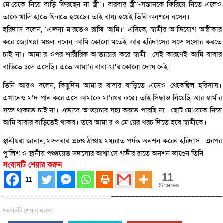
মে’য়েকে নিয়ে বাড়ি ফিরছেন না স্ত্রী’। বারবার স্ত্রী’-সন্তানকে ফিরিয়ে নিতে এলেও
তাকে খালি হাতে ফিরতে হয়েছে। তাই বাধ্য হয়েই তিনি অনশনে বসেন।
হরিদাস বলেন, ‘এজন্য ম’রতেও রাজি আমি।’ এদিকে, স্বামীর অ’ভিযোগ অস্বীকার
করে জ্যোৎস্না মণ্ডল বলেন, আমি কোনো মতেই আর হরিদাসের সঙ্গে সংসার করতে
চাই না। আমা’র ওপর শারীরিক অ’ত্যাচার করে স্বামী। সেই কারণেই আমি বাবার
বাড়িতে চলে এসেছি। এতে আমা’র বাবা-মা’র কোনো দোষ নেই।
তিনি আরও বলেন, কিছুদিন আমা’র বাবার বাড়িতে এসেও থেকেছিল হরিদাস।
এখানেও ম’দ পান করে এসে আমাকে মা’রধর করে। তাই সিদ্ধান্ত নিয়েছি, আর স্বামীর
সঙ্গে থাকতে চাই না। এভাবে অ’ত্যাচার সহ্য করতে পারছি না। ছোট মে’য়েকে নিয়ে
আমি বাবার বাড়িতেই থাকব। তবে আমা’র ও মে’য়ের খরচ দিতে হবে স্বামীকে।
স্থানীয়রা জানান, মঙ্গলবার প্রচণ্ড ঠাণ্ডায় মধ্যরাত পর্যন্ত অনশন করেন হরিদাস। এরপর
পু’লিশ ও স্থানীয় পঞ্চায়েত সদস্যের আশ্বা’সে গভীর রাতে অনশন ভাঙেন তিনি
সংবাদটি শেয়ার করুন
11
11
Shares
সংবাদটি শেয়ার করুন: