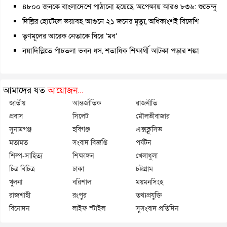
৪৮০০ জনকে বাংলাদেশে পাঠানো হয়েছে, অপেক্ষায় আরও ৮৩৬: শুভেন্দু
দিল্লির হোটেলে ভয়াবহ আগুনে ২১ জনের মৃত্যু, অধিকাংশই বিদেশি
তৃণমূলের আরেক নেতাকে ঘিরে ‘মব’
নয়াদিল্লিতে পাঁচতলা ভবন ধস, শতাধিক শিক্ষার্থী আটকা পড়ার শঙ্কা
আমাদের যত
আয়োজন...
জাতীয়
আন্তর্জাতিক
রাজনীতি
প্রবাস
সিলেট
মৌলভীবাজার
সুনামগঞ্জ
হবিগঞ্জ
এক্সক্লুসিভ
মতামত
সংবাদ বিজ্ঞপ্তি
পর্যটন
শিল্প-সাহিত্য
শিক্ষাঙ্গন
খেলাধুলা
চিত্র বিচিত্র
ঢাকা
চট্টগ্রাম
খুলনা
বরিশাল
ময়মনসিংহ
রাজশাহী
রংপুর
তথ্যপ্রযুক্তি
বিনোদন
লাইফ স্টাইল
সুসংবাদ প্রতিদিন