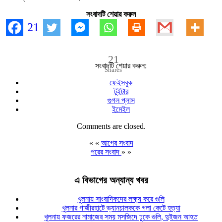
সংবাদটি শেয়ার করুন
21
21
সংবাদটি শেয়ার করুন:
Shares
ফেইসবুক
টুইটার
গুগল প্লাস
ইমেইল
Comments are closed.
« «
আগের সংবাদ
পরের সংবাদ
» »
এ বিভাগের অন্যান্য খবর
খুলনায় সাংবাদিকদের লক্ষ্য করে গুলি
খুলনার গাজীরহাটে ভ্যানচালককে গলা কেটে হত্যা
খুলনায় ফজরের নামাজের সময় মসজিদে ঢুকে গুলি, দুইজন আহত