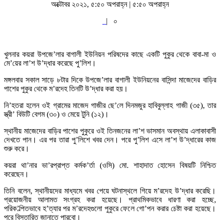
অক্টোবর ২০২১, ৫:৫০ অপরাহ্ন | ৫:৫০ অপরাহ্ন
|
০
খুলনার কয়রা উপজে’লার বাগালী ইউনিয়ন পরিষদের কাছে একটি পুকুর থেকে বাবা-মা ও
মে’য়ের লা’শ উ’দ্ধার করেছে পু’লিশ।
মঙ্গলবার সকাল সাড়ে ৮টার দিকে উপজে’লার বাগালী ইউনিয়নের বাসিন্দা মাজেদের বাড়ির
পাশের পুকুর থেকে ম’রদেহ তিনটি উ’দ্ধার করা হয়।
নি’হতরা হলেন ওই গ্রামের মাজেদ গাজীর ছে’লে দিনমজুর হাবিবুল্লাহ গাজী (৩৫), তার
স্ত্রী’ বিউটি বেগম (৩০) ও মেয়ে টুনি (১২)।
স্থানীয় মাজেদের বাড়ির পাশের পুকুরে ওই তিনজনের লা’শ ভাসমান অবস্থায় এলাকাবাসী
দেখতে পান। এর পর তারা পু’লিশে খবর দেন। পরে পু’লিশ এসে লা’শ উ’দ্ধারের কাজ
শুরু করে।
কয়রা থা’নার ভা’রপ্রাপ্ত কর্মক’র্তা (ওসি) মো. শাহাদাত হোসেন বিষয়টি নিশ্চিত
করেছেন।
তিনি বলেন, স্থানীয়দের মাধ্যমে খবর পেয়ে ঘটনাস্থলে গিয়ে ম’রদেহ উ’দ্ধার করেছি।
প্রয়োজনীয় আলামত সংগ্রহ করা হয়েছে। প্রাথমিকভাবে ধারণা করা হচ্ছে,
পরিক’ল্পিতভাবে হ’ত্যার পর ম’রদেহগুলো পুকুরে ফেলে গো’পন করার চেষ্টা করা হয়েছে।
পরে বিস্তারিত জানাতে পারবো।