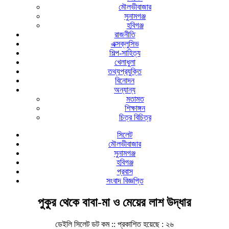
মৌলভীবাজার
সুনামগঞ্জ
হবিগঞ্জ
রাজনীতি
এক্সক্লুসিভ
শিল্প-সাহিত্য
খেলাধুলা
তথ্যপ্রযুক্তি
বিনোদন
অন্যান্য
মতামত
শিক্ষাঙ্গন
চিত্র বিচিত্র
সিলেট
মৌলভীবাজার
সুনামগঞ্জ
হবিগঞ্জ
প্রবাস
সংবাদ বিজ্ঞপ্তি
পুকুর থেকে বাবা-মা ও মেয়ের লাশ উদ্ধার
ডেইলি সিলেট ডট কম ::
প্রকাশিত হয়েছে : ২৬