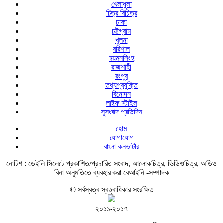
খেলাধুলা
চিত্র বিচিত্র
ঢাকা
চট্টগ্রাম
খুলনা
বরিশাল
ময়মনসিংহ
রাজশাহী
রংপুর
তথ্যপ্রযুক্তি
বিনোদন
লাইফ স্টাইল
সুসংবাদ প্রতিদিন
হোম
যোগাযোগ
বাংলা কনভার্টার
নোটিশ :
ডেইলি সিলেটে প্রকাশিত/প্রচারিত সংবাদ, আলোকচিত্র, ভিডিওচিত্র, অডিও
বিনা অনুমতিতে ব্যবহার করা বেআইনি -সম্পাদক
© সর্বস্বত্ব স্বত্বাধিকার সংরক্ষিত
২০১১-২০১৭