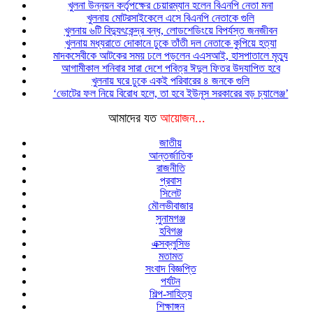
খুলনা উন্নয়ন কর্তৃপক্ষের চেয়ারম্যান হলেন বিএনপি নেতা মনা
খুলনায় মোটরসাইকেলে এসে বিএনপি নেতাকে গুলি
খুলনায় ৬টি বিদ্যুৎকেন্দ্র বন্ধ, লোডশেডিংয়ে বিপর্যস্ত জনজীবন
খুলনায় মধ্যরাতে দোকানে ঢুকে তাঁতী দল নেতাকে কুপিয়ে হত্যা
মাদকসেবীকে আটকের সময় ঢলে পড়লেন এএসআই, হাসপাতালে মৃত্যু
আগামীকাল শনিবার সারা দেশে পবিত্র ঈদুল ফিতর উদযাপিত হবে
খুলনায় ঘরে ঢুকে একই পরিবারের ৪ জনকে গুলি
‘ভোটের ফল নিয়ে বিরোধ হলে, তা হবে ইউনূস সরকারের বড় চ্যালেঞ্জ’
আমাদের যত
আয়োজন...
জাতীয়
আন্তর্জাতিক
রাজনীতি
প্রবাস
সিলেট
মৌলভীবাজার
সুনামগঞ্জ
হবিগঞ্জ
এক্সক্লুসিভ
মতামত
সংবাদ বিজ্ঞপ্তি
পর্যটন
শিল্প-সাহিত্য
শিক্ষাঙ্গন