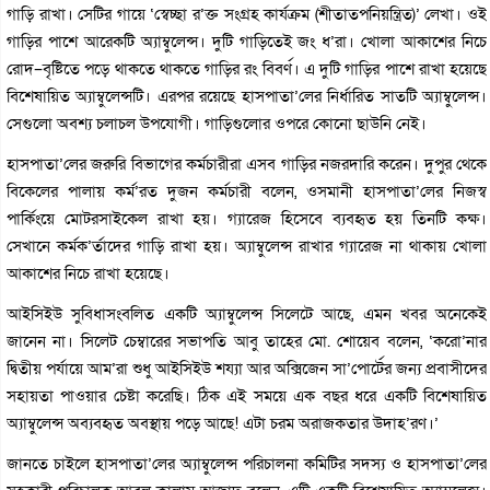
গাড়ি রাখা। সেটির গায়ে ‘স্বেচ্ছা র’ক্ত সংগ্রহ কার্যক্রম (শীতাতপনিয়ন্ত্রিত)’ লেখা। ওই
গাড়ির পাশে আরেকটি অ্যাম্বুলেন্স। দুটি গাড়িতেই জং ধ’রা। খোলা আকাশের নিচে
রোদ–বৃষ্টিতে পড়ে থাকতে থাকতে গাড়ির রং বিবর্ণ। এ দুটি গাড়ির পাশে রাখা হয়েছে
বিশেষায়িত অ্যাম্বুলেন্সটি। এরপর রয়েছে হাসপাতা’লের নির্ধারিত সাতটি অ্যাম্বুলেন্স।
সেগুলো অবশ্য চলাচল উপযোগী। গাড়িগুলোর ওপরে কোনো ছাউনি নেই।
হাসপাতা’লের জরুরি বিভাগের কর্মচারীরা এসব গাড়ির নজরদারি করেন। দুপুর থেকে
বিকেলের পালায় কর্ম’রত দুজন কর্মচারী বলেন, ওসমানী হাসপাতা’লের নিজস্ব
পার্কিংয়ে মোটরসাইকেল রাখা হয়। গ্যারেজ হিসেবে ব্যবহৃত হয় তিনটি কক্ষ।
সেখানে কর্মক’র্তাদের গাড়ি রাখা হয়। অ্যাম্বুলেন্স রাখার গ্যারেজ না থাকায় খোলা
আকাশের নিচে রাখা হয়েছে।
আইসিইউ সুবিধাসংবলিত একটি অ্যাম্বুলেন্স সিলেটে আছে, এমন খবর অনেকেই
জানেন না। সিলেট চেম্বারের সভাপতি আবু তাহের মো. শোয়েব বলেন, ‘করো’নার
দ্বিতীয় পর্যায়ে আম’রা শুধু আইসিইউ শয্যা আর অক্সিজেন সা’পোর্টের জন‍্য প্রবাসীদের
সহায়তা পাওয়ার চেষ্টা করেছি। ঠিক এই সময়ে এক বছর ধরে একটি বিশেষায়িত
অ‍্যাম্বুলেন্স অব‍্যবহৃত অবস্থায় পড়ে আছে! এটা চরম অরাজকতার উদাহ’রণ।’
জানতে চাইলে হাসপাতা’লের অ্যাম্বুলেন্স পরিচালনা কমিটির সদস্য ও হাসপাতা’লের