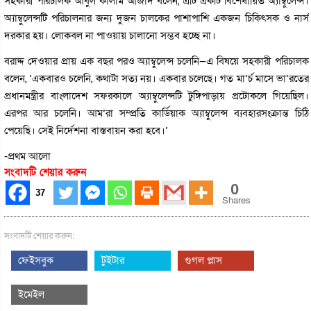
সহকারী পরিচালক আবুল কালাম আজাদ বলেন, এটি একটি বিশেষায়িত অ্যাম্বুলেন্স।
অ্যাম্বুলেন্সটি পরিচালনার জন্য দুজন চালকের পাশাপাশি একজন চিকিৎসক ও নার্স
দরকার হয়। লোকবল না পাওয়ায় চালানো সম্ভব হচ্ছে না।
বরাদ্দ দেওয়ার প্রায় এক বছর পরও অ্যাম্বুলেন্স চলেনি—এ বিষয়ে সহকারী পরিচালক
বলেন, ‘একবারও চলেনি, কথাটা সত্য নয়। একবার চলেছে। গত মা’র্চ মাসে ভা’রতের
প্রধানমন্ত্রীর বাংলাদেশ সফরকালে অ্যাম্বুলেন্সটি টুঙ্গিপাড়ায় প্রটোকলে গিয়েছিল।
এরপর আর চলেনি। আম’রা সম্প্রতি কার্ডিয়াক অ্যাম্বুলেন্স ব্যবহারসংক্রান্ত চিঠি
পেয়েছি। সেই নির্দেশনা বাস্তবায়ন করা হবে।’
-প্রথম আলো
সংবাদটি শেয়ার করুন
0
37
Shares
সংবাদটি শেয়ার করুন:
ফেইসবুক
টুইটার
গুগল প্লাস
ইমেইল