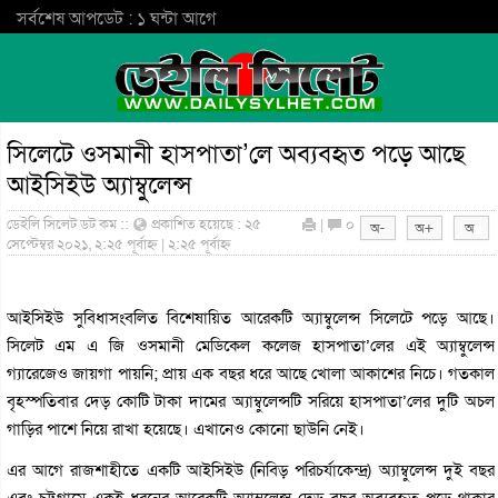
সর্বশেষ আপডেট : ১ ঘন্টা আগে
সিলেটে ওসমানী হাসপাতা’লে অব্যবহৃত পড়ে আছে
আইসিইউ অ্যাম্বুলেন্স
ডেইলি সিলেট ডট কম ::
প্রকাশিত হয়েছে : ২৫
|
০
সেপ্টেম্বর ২০২১, ২:২৫ পূর্বাহ্ন | ২:২৫ পূর্বাহ্ন
আইসিইউ সুবিধাসংবলিত বিশেষায়িত আরেকটি অ্যাম্বুলেন্স সিলেটে পড়ে আছে।
সিলেট এম এ জি ওসমানী মেডিকেল কলেজ হাসপাতা’লের এই অ্যাম্বুলেন্স
গ্যারেজেও জায়গা পায়নি; প্রায় এক বছর ধরে আছে খোলা আকাশের নিচে। গতকাল
বৃহস্পতিবার দেড় কোটি টাকা দামের অ্যাম্বুলেন্সটি সরিয়ে হাসপাতা’লের দুটি অচল
গাড়ির পাশে নিয়ে রাখা হয়েছে। এখানেও কোনো ছাউনি নেই।
এর আগে রাজশাহীতে একটি আইসিইউ (নিবিড় পরিচর্যাকেন্দ্র) অ্যাম্বুলেন্স দুই বছর
এবং চট্টগ্রামে একই ধরনের আরেকটি অ্যাম্বুলেন্স দেড় বছর অব্যবহৃত পড়ে থাকার