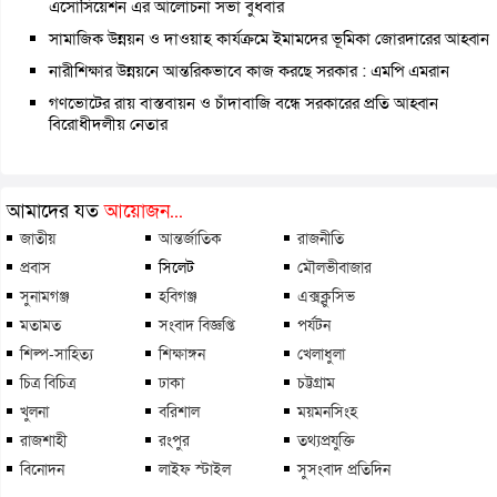
এসোসিয়েশন এর আলোচনা সভা বুধবার
সামাজিক উন্নয়ন ও দাওয়াহ কার্যক্রমে ইমামদের ভূমিকা জোরদারের আহ্বান
নারীশিক্ষার উন্নয়নে আন্তরিকভাবে কাজ করছে সরকার : এমপি এমরান
গণভোটের রায় বাস্তবায়ন ও চাঁদাবাজি বন্ধে সরকারের প্রতি আহ্বান
বিরোধীদলীয় নেতার
আমাদের যত
আয়োজন...
জাতীয়
আন্তর্জাতিক
রাজনীতি
প্রবাস
সিলেট
মৌলভীবাজার
সুনামগঞ্জ
হবিগঞ্জ
এক্সক্লুসিভ
মতামত
সংবাদ বিজ্ঞপ্তি
পর্যটন
শিল্প-সাহিত্য
শিক্ষাঙ্গন
খেলাধুলা
চিত্র বিচিত্র
ঢাকা
চট্টগ্রাম
খুলনা
বরিশাল
ময়মনসিংহ
রাজশাহী
রংপুর
তথ্যপ্রযুক্তি
বিনোদন
লাইফ স্টাইল
সুসংবাদ প্রতিদিন