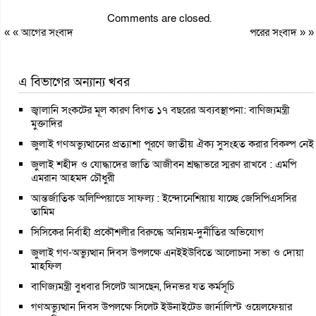
Comments are closed.
« «
আগের সংবাদ
পরের সংবাদ
» »
এ বিভাগের অন্যান্য খবর
জ্বালানি সংকটের মূল কারণ বিগত ১৭ বছরের অব্যবস্থাপনা: বাণিজ্যমন্ত্রী
মুক্তাদির
জুলাই গণঅভ্যুত্থানের প্রত্যাশা পূরণে জাতীয় ঐক্য সুসংহত করার বিকল্প নেই
জুলাই শহীদ ও যোদ্ধাদের জাতি আজীবন শ্রদ্ধাভরে স্মরণ রাখবে : এমপি
এমরান আহমদ চৌধুরী
আন্তর্জাতিক অলিম্পিয়াডে সাফল্য : ইন্দোনেশিয়ায় যাচ্ছে জেসিপিএসসির
তামিম
সিসিকের নির্বাহী প্রকৌশলীর বিরুদ্ধে অনিয়ম-দুর্নীতির অভিযোগ
জুলাই গণ-অভ্যুত্থান দিবস উপলক্ষে এনইইউবিতে আলোচনা সভা ও দোয়া
মাহফিল
বাণিজ্যমন্ত্রী বুধবার সিলেট আসছেন, দিনভর যত কর্মসূচি
গণঅভ্যুত্থান দিবস উপলক্ষে সিলেট ইউনাইটেড জার্নালিস্ট ওয়েলফেয়ার