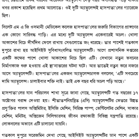
খবর প্রকাশ হয়েছিল প্রথম আলোতে। ওই দুটি অ্যাম্বুলেন্সই হাসপাতা’লের গ্যারেজে
ছিল।
সিলেট এম এ জি ওসমানী মেডিকেল কলেজ হাসপাতা’লের জরুরি বিভাগের প্রাঙ্গণের
এক কোণে সারিবদ্ধ গাড়ি। এর মধ্যে দুটি অ্যাম্বুলেন্স একেবারেই অচল। খোলা
আকাশের নিচে দীর্ঘদিন ফেলে রাখায় সেগুলোতে জং ধরেছে। তার পাশেই গতকাল
দুপুরে রাখা হয় আইসিইউ সুবিধাসংবলিত অ্যাম্বুলেন্সটি। আগে প্রশাসনিক দপ্তরের
একটি কক্ষের পাশে খোলা আকাশের নিচে ছিল এটি। সেখানে নতুন ভবনের
নির্মাণকাজ শুরু হওয়ায় এই স্থা’নান্তরের ঘটনা ঘটে। আর তাতেই নতুন করে নজরে
আসে অ্যাম্বুলেন্সটি। হাসপাতা’লের একজন অ্যাম্বুলেন্সচালক বললেন, ‘এটি সবচেয়ে
দামি অ্যাম্বুলেন্স। চালাইবার শক্তি নাই। তাই এক বছর ধরি অচল পড়ি আছে।’
হাসপাতা’লের যান পরিচালন শাখা সূত্রে জানা গেছে, অ্যাম্বুলেন্সটি গত বছরের ১৭
অক্টোবর বরাদ্দ দেওয়া হয়। শীতাতপনিয়ন্ত্রিত (এসি) অ্যাম্বুলেন্সটির ভেতরে উন্নত
প্রযু’ক্তির পালস অক্সিমিটার, ইসিজি মেশিন, সিরিঞ্জ পাম্প, ভেন্টিলেটর মেশিন, সাকার
মেশিন, মনিটর, অক্সিজেন সিলিন্ডারসহ জীবন রক্ষাকারী বিভিন্ন যন্ত্রপাতি রয়েছে।
লোকবলের অভাবে এটি চালানো যায়নি।
গতকাল দুপুরে সরেজমিন দেখা গেছে, আইসিইউ অ্যাম্বুলেন্সটির ডান পাশে একটি