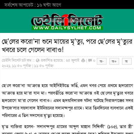
সর্বশেষ আপডেট : ১৬ ঘন্টা আগে
ছে’লের করো’না শুনে মায়ের মৃ’ত্যু, পরে ছে’লের মৃ’ত্যুর
খবরে চলে গেলেন বাবাও!
ডেইলি সিলেট ডট কম ::
প্রকাশিত হয়েছে : ২৫ জুলাই
|
০
২০২১, ১১:৫০ পূর্বাহ্ন | ১১:৫০ পূর্বাহ্ন
ছে’লে করো’না আ’ক্রান্ত হয়ে আইসিইউতে ভর্তি, এমন খবর পেয়ে প্রথমে হৃদরোগে
আ’ক্রান্ত হয়ে মা’রা যান মা। পরবর্তীতে করো’না আ’ক্রান্ত ওই ছে’লের মৃ’ত্যুর খবরে
হৃদরোগে মা’রা গেলেন বাবাও। এমন হৃদয়বিদারক ঘটনা ঘটেছে সিরাজগঞ্জের সদর
উপজে’লার সয়দাবাদ ইউনিয়নের সদানন্দপুর গ্রামে। মাত্র তিনদিনের ব্যবধানে একই
পরিবারের এ তিন সদস্যের মৃ’ত্যু হয়েছে।
মৃ’ত ব্যক্তিরা হলেন- সদানন্দপুর গ্রামের আব্দুল মান্নান সিদ্দিকী’ (১০৫), তার স্ত্রী’
রাবেয়া বেগম (৯৫) ও তাদের ছে’লে ল্যান্স কর্পোরাল (অব.) শহিদুল ইস’লাম স্বপন