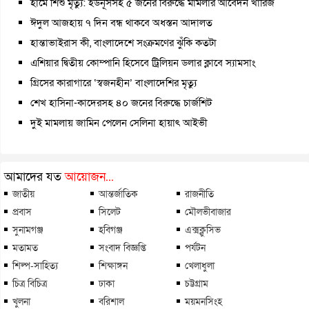
হামে শিশু মৃত্যু: ইউনূসসহ ৫ জনের বিরুদ্ধে মামলার আবেদন খারিজ
ঈদুল আজহায় ৭ দিন বন্ধ থাকবে অধস্তন আদালত
হান্তাভাইরাস কী, বাংলাদেশে সংক্রমণের ঝুঁকি কতটা
এশিয়ার দ্বিতীয় কোম্পানি হিসেবে ট্রিলিয়ন ডলার ক্লাবে স্যামসাং
গ্রিসের কারাগারে ‘স্বজনহীন’ বাংলাদেশির মৃত্যু
শেখ হাসিনা-কাদেরসহ ৪০ জনের বিরুদ্ধে চার্জশিট
দুই মামলায় জামিন পেলেন সেলিনা হায়াৎ আইভী
আমাদের যত
আয়োজন...
জাতীয়
আন্তর্জাতিক
রাজনীতি
প্রবাস
সিলেট
মৌলভীবাজার
সুনামগঞ্জ
হবিগঞ্জ
এক্সক্লুসিভ
মতামত
সংবাদ বিজ্ঞপ্তি
পর্যটন
শিল্প-সাহিত্য
শিক্ষাঙ্গন
খেলাধুলা
চিত্র বিচিত্র
ঢাকা
চট্টগ্রাম
খুলনা
বরিশাল
ময়মনসিংহ