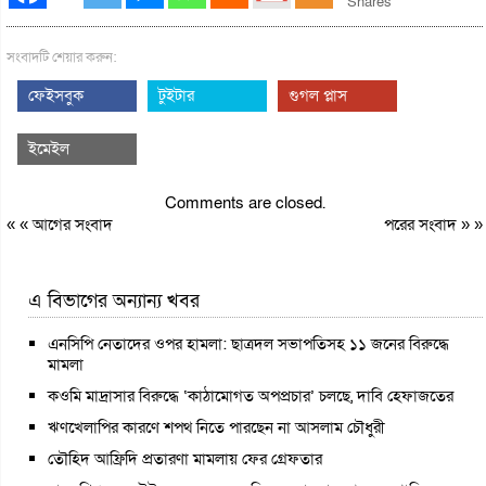
Shares
সংবাদটি শেয়ার করুন:
ফেইসবুক
টুইটার
গুগল প্লাস
ইমেইল
Comments are closed.
« «
আগের সংবাদ
পরের সংবাদ
» »
এ বিভাগের অন্যান্য খবর
এনসিপি নেতাদের ওপর হামলা: ছাত্রদল সভাপতিসহ ১১ জনের বিরুদ্ধে
মামলা
কওমি মাদ্রাসার বিরুদ্ধে ‘কাঠামোগত অপপ্রচার’ চলছে, দাবি হেফাজতের
ঋণখেলাপির কারণে শপথ নিতে পারছেন না আসলাম চৌধুরী
তৌহিদ আফ্রিদি প্রতারণা মামলায় ফের গ্রেফতার