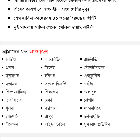
গ্রিসের কারাগারে ‘স্বজনহীন’ বাংলাদেশির মৃত্যু
শেখ হাসিনা-কাদেরসহ ৪০ জনের বিরুদ্ধে চার্জশিট
দুই মামলায় জামিন পেলেন সেলিনা হায়াৎ আইভী
আমাদের যত
আয়োজন...
জাতীয়
আন্তর্জাতিক
রাজনীতি
প্রবাস
সিলেট
মৌলভীবাজার
সুনামগঞ্জ
হবিগঞ্জ
এক্সক্লুসিভ
মতামত
সংবাদ বিজ্ঞপ্তি
পর্যটন
শিল্প-সাহিত্য
শিক্ষাঙ্গন
খেলাধুলা
চিত্র বিচিত্র
ঢাকা
চট্টগ্রাম
খুলনা
বরিশাল
ময়মনসিংহ
রাজশাহী
রংপুর
তথ্যপ্রযুক্তি
বিনোদন
লাইফ স্টাইল
সুসংবাদ প্রতিদিন