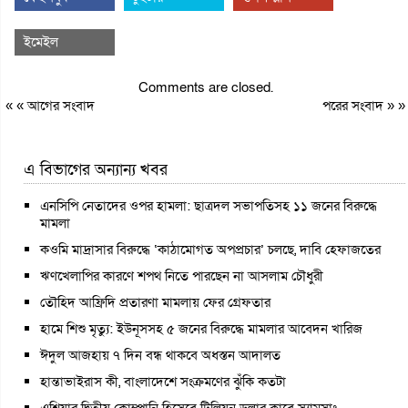
ইমেইল
Comments are closed.
« «
আগের সংবাদ
পরের সংবাদ
» »
এ বিভাগের অন্যান্য খবর
এনসিপি নেতাদের ওপর হামলা: ছাত্রদল সভাপতিসহ ১১ জনের বিরুদ্ধে
মামলা
কওমি মাদ্রাসার বিরুদ্ধে ‘কাঠামোগত অপপ্রচার’ চলছে, দাবি হেফাজতের
ঋণখেলাপির কারণে শপথ নিতে পারছেন না আসলাম চৌধুরী
তৌহিদ আফ্রিদি প্রতারণা মামলায় ফের গ্রেফতার
হামে শিশু মৃত্যু: ইউনূসসহ ৫ জনের বিরুদ্ধে মামলার আবেদন খারিজ
ঈদুল আজহায় ৭ দিন বন্ধ থাকবে অধস্তন আদালত
হান্তাভাইরাস কী, বাংলাদেশে সংক্রমণের ঝুঁকি কতটা
এশিয়ার দ্বিতীয় কোম্পানি হিসেবে ট্রিলিয়ন ডলার ক্লাবে স্যামসাং