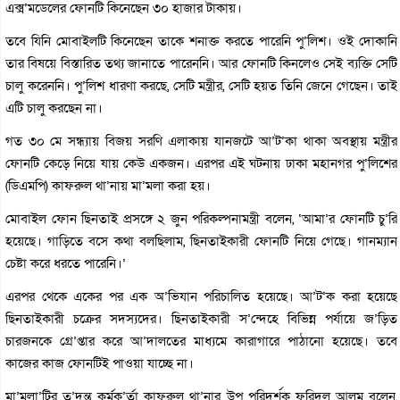
এক্স’মডেলের ফোনটি কিনেছেন ৩০ হাজার টাকায়।
তবে যিনি মোবাইলটি কিনেছেন তাকে শনাক্ত করতে পারেনি পু’লিশ। ওই দোকানি
তার বিষয়ে বিস্তারিত তথ্য জানাতে পারেননি। আর ফোনটি কিনলেও সেই ব্যক্তি সেটি
চালু করেননি। পু’লিশ ধারণা করছে, সেটি মন্ত্রীর, সেটি হয়ত তিনি জেনে গেছেন। তাই
এটি চালু করছেন না।
গত ৩০ মে সন্ধ্যায় বিজয় সরণি এলাকায় যানজটে আ’ট’কা থাকা অবস্থায় মন্ত্রীর
ফোনটি কেড়ে নিয়ে যায় কেউ একজন। এরপর এই ঘটনায় ঢাকা মহানগর পু’লিশের
(ডিএমপি) কাফরুল থা’নায় মা’মলা করা হয়।
মোবাইল ফোন ছিনতাই প্রসঙ্গে ২ জুন পরিকল্পনামন্ত্রী বলেন, ‘আমা’র ফোনটি চু’রি
হয়েছে। গাড়িতে বসে কথা বলছিলাম, ছিনতাইকারী ফোনটি নিয়ে গেছে। গানম্যান
চেষ্টা করে ধরতে পারেনি।’
এরপর থেকে একের পর এক অ’ভিযান পরিচালিত হয়েছে। আ’ট’ক করা হয়েছে
ছিনতাইকারী চক্রের সদস্যদের। ছিনতাইকারী স’ন্দেহে বিভিন্ন পর্যায়ে জ’ড়িত
চারজনকে গ্রে’প্তার করে আ’দালতের মাধ্যমে কারাগারে পাঠানো হয়েছে। তবে
কাজের কাজ ফোনটিই পাওয়া যাচ্ছে না।
মা’মলা’টির ত’দন্ত কর্মক’র্তা কাফরুল থা’নার উপ পরিদর্শক ফরিদুল আলম বলেন,