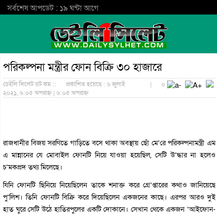
সর্বশেষ আপডেট : ১৯ ঘন্টা আগে
পরিকল্পনা মন্ত্রীর ফোন বিক্রি ৩০ হাজারে
ডেইলি সিলেট ডট কম ::
প্রকাশিত হয়েছে : ৬ জুলাই
|
০
২০২১, ৬:০৫ অপরাহ্ন | ৬:০৫ অপরাহ্ন
রাজধানীর বিজয় সরণিতে গাড়িতে বসে থাকা অবস্থায় ছোঁ মে’রে পরিকল্পনামন্ত্রী এম
এ মান্নানের যে মোবাইল ফোনটি নিয়ে যাওয়া হয়েছিল, সেটি উ’দ্ধার না হলেও
চ’মকপ্রদ তথ্য মিলেছে।
যিনি ফোনটি ছিনিয়ে নিয়েছিলেন তাকে শনাক্ত করে গ্রে’প্তারের কথাও জানিয়েছে
পু’লিশ। তিনি ফোনটি বিক্রি করে দিয়েছিলেন একজনের কাছে। এরপর আরও দুই
হাত ঘুরে সেটি উঠে হাতিরপুলের একটি দোকানে। সেখান থেকে একজন ‘আইফোন-