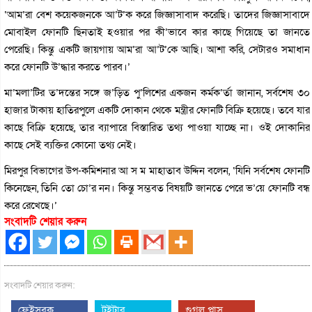
‘আম’রা বেশ কয়েকজনকে আ’ট’ক করে জিজ্ঞাসাবাদ করেছি। তাদের জিজ্ঞাসাবাদে
মোবাইল ফোনটি ছিনতাই হওয়ার পর কী’ভাবে কার কাছে গিয়েছে তা জানতে
পেরেছি। কিন্তু একটি জায়গায় আম’রা আ’ট’কে আছি। আশা করি, সেটারও সমাধান
করে ফোনটি উ’দ্ধার করতে পারব।’
মা’মলা’টির ত’দন্তের সঙ্গে জ’ড়িত পু’লিশের একজন কর্মক’র্তা জানান, সর্বশেষ ৩০
হাজার টাকায় হাতিরপুলে একটি দোকান থেকে মন্ত্রীর ফোনটি বিক্রি হয়েছে। তবে যার
কাছে বিক্রি হয়েছে, তার ব্যাপারে বিস্তারিত তথ্য পাওয়া যাচ্ছে না। ওই দোকানির
কাছে সেই ব্যক্তির কোনো তথ্য নেই।
মিরপুর বিভাগের উপ-কমিশনার আ স ম মাহাতাব উদ্দিন বলেন, ‘যিনি সর্বশেষ ফোনটি
কিনেছেন, তিনি তো চো’র নন। কিন্তু সম্ভবত বিষয়টি জানতে পেরে ভ’য়ে ফোনটি বন্ধ
করে রেখেছে।’
সংবাদটি শেয়ার করুন
সংবাদটি শেয়ার করুন:
ফেইসবুক
টুইটার
গুগল প্লাস