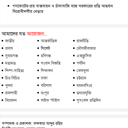
গণভোটের রায় বাস্তবায়ন ও চাঁদাবাজি বন্ধে সরকারের প্রতি আহ্বান
বিরোধীদলীয় নেতার
আমাদের যত
আয়োজন...
জাতীয়
আন্তর্জাতিক
রাজনীতি
প্রবাস
সিলেট
মৌলভীবাজার
সুনামগঞ্জ
হবিগঞ্জ
এক্সক্লুসিভ
মতামত
সংবাদ বিজ্ঞপ্তি
পর্যটন
শিল্প-সাহিত্য
শিক্ষাঙ্গন
খেলাধুলা
চিত্র বিচিত্র
ঢাকা
চট্টগ্রাম
খুলনা
বরিশাল
ময়মনসিংহ
রাজশাহী
রংপুর
তথ্যপ্রযুক্তি
বিনোদন
লাইফ স্টাইল
সুসংবাদ প্রতিদিন
সম্পাদক ও প্রকাশক: খন্দকার আব্দুর রহিম