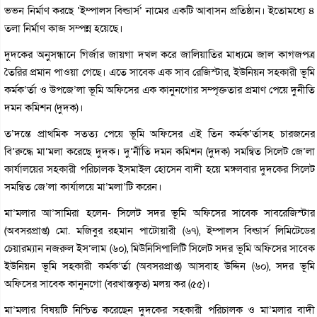
ভভন নির্মাণ করছে ‘ইম্পালস বিল্ডার্স’ নামের একটি আবাসন প্রতিষ্ঠান। ইতোমধ্যে ৪
তলা নির্মাণ কাজ সম্পন্ন হয়েছে।
দুদকের অনুসন্ধানে গির্জার জায়গা দখল করে জালিয়াতির মাধ্যমে জাল কাগজপত্র
তৈরির প্রমান পাওয়া গেছে। এতে সাবেক এক সাব রেজিস্টার, ইউনিয়ন সহকারী ভূমি
কর্মক’র্তা ও উপজে’লা ভূমি অফিসের এক কানুনগোর সম্পৃক্ততার প্রমাণ পেয়ে দুনীতি
দমন কমিশন (দুদক)।
ত’দন্তে প্রাথমিক সতত্য পেয়ে ভূমি অফিসের এই তিন কর্মক’র্তাসহ চারজনের
বি’রুদ্ধে মা’মলা করেছে দুদক। দু’র্নীতি দমন কমিশন (দুদক) সমন্বিত সিলেট জে’লা
কার্যালয়ের সহকারী পরিচালক ইসমাইল হোসেন বাদী হয়ে মঙ্গলবার দুদকের সিলেট
সমন্বিত জে’লা কার্যালয়ে মা’মলা’টি করেন।
মা’মলার আ’সামিরা হলেন- সিলেট সদর ভূমি অফিসের সাবেক সাবরেজিস্টার
(অবসরপ্রাপ্ত) মো. মজিবুর রহমান পাটোয়ারী (৬৭), ইম্পালস বিল্ডার্স লিমিটেডের
চেয়ারম্যান নজরুল ইস’লাম (৬০), মিউনিসিপালিটি সিলেট সদর ভূমি অফিসের সাবেক
ইউনিয়ন ভূমি সহকারী কর্মক’র্তা (অবসরপ্রাপ্ত) আসবাহ উদ্দিন (৬০), সদর ভূমি
অফিসের সাবেক কানুনগো (বরখাস্তকৃত) মলয় কর (৫৫)।
মা’মলার বিষয়টি নিশ্চিত করেছেন দুদকের সহকারী পরিচালক ও মা’মলার বাদী