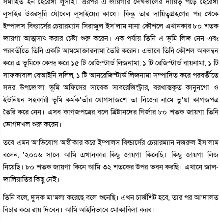
সমাহিত হন হেরেঙ্গা লুসাই। এরপর এ জায়গার দেখভালের দায়িত্ব পড়ে হেরেঙ্গা
লুসাইর উত্তরসূরি যৌবেল লুসাইয়ের কাধে। কিন্তু তার দায়িত্বগ্রহণের পর থেকে
ইম্পালস বিল্ডার্সের চেয়ারম্যান সিরাজুল ইস’লাম নানা কৌশলে এখানকার ৮০ শতক
জায়গা আত্মসাৎ করার চেষ্টা শুরু করেন। এক পর্যায় তিনি এ ভূমি লিজ নেন এবং
পরবর্তীতে তিনি একটি আমমোক্তারনামা তৈরি করেন। এভাবে তিনি কৌশল অবলম্বন
করে এ ভূমিকে কেন্দ্র করে ১৫ টি রেজিস্টার্ড লিজনামা, ১ টি রেজিস্টার্ড বায়নামা, ১ টি
সাফকাবাল বেআইনি দলিল, ১ টি আনরেজিস্টার্ড লিজনামা সম্পাদিত করে পরবর্তীতে
সদর উপজে’লা ভূমি অফিসের সাবেক সাবরেজিস্ট্রার, বরখাস্তকৃত কানুনগো ও
ইউনিয়ন সহকারী ভূমি কর্মক’র্তার যোগসাজশে তা নিজের নামে ভু’য়া কাগজপত্র
তৈরি করে নেন। এসব কাগজপত্রের বলে খ্রিষ্টানদের গির্জার ৮০ শতক জায়গা তিনি
ভোগদখল শুরু করেন।
তবে এমন অ’ভিযোগ অস্বীকার করে ইম্পালস বিল্ডার্সের চেয়ারম্যান নজরুল ইস’লাম
বলেন, ‘২০০৬ সালে আমি এখানকার কিছু জায়গা কিনেছি। কিছু জায়গা লিজ
নিয়েছি। ৮০ শতক জায়গা কিনে আমি ৩২ শতকের উপর ভবন করছি। এখানে জাল-
জালিয়াতির কিছু নেই।
তিনি বলে, দুদক মা’মলা করেছে বলে শুনেছি। এখন চার্জশিট হবে, তার পর আ’দালত
বিচার করে রায় দিবেন। আমি আইনিভাবে মোকাবিলা করব।