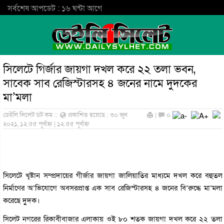
সর্বশেষ আপডেট : ১৬ ঘন্টা আগে
সিলেটে গির্জার জায়গা দখল করে ২২ তলা ভবন,
সাবেক সাব রেজিস্টারসহ ৪ জনের নামে দুদকের
মা’মলা
ডেইলি সিলেট ডট কম ::
প্রকাশিত হয়েছে : ৩০ জুন
|
০
২০২১, ১২:৫৫ পূর্বাহ্ন | ১২:৫৫ পূর্বাহ্ন
সিলেটে খৃষ্টান সম্প্রদায়ের গীর্জার জায়গা জালিয়াতির মাধ্যমে দখল করে বহুতল
নির্মাণের অ’ভিযোগে অবসরপ্রাপ্ত এক সাব রেজিস্টারসহ ৪ জনের বি’রুদ্ধে মা’মলা
করেছে দুুদক।
সিলেট নগরের রিকাবীবাজার এলাকায় ওই ৮০ শতক জায়গা দখল করে ২২ তলা