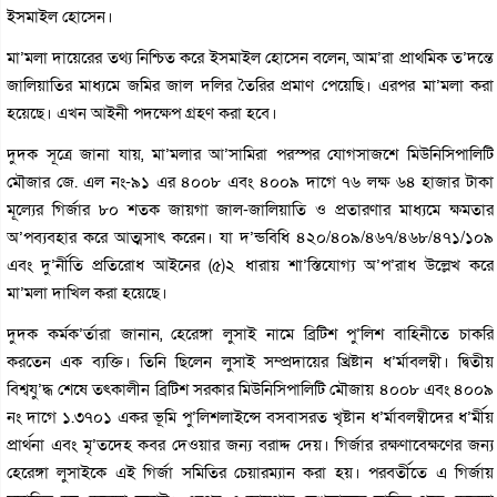
ইসমাইল হোসেন।
মা’মলা দায়েরের তথ্য নিশ্চিত করে ইসমাইল হোসেন বলেন, আম’রা প্রাথমিক ত’দন্তে
জালিয়াতির মাধ্যমে জমির জাল দলির তৈরির প্রমাণ পেয়েছি। এরপর মা’মলা করা
হয়েছে। এখন আইনী পদক্ষেপ গ্রহণ করা হবে।
দুদক সূত্রে জানা যায়, মা’মলার আ’সামিরা পরস্পর যোগসাজশে মিউনিসিপালিটি
মৌজার জে. এল নং-৯১ এর ৪০০৮ এবং ৪০০৯ দাগে ৭৬ লক্ষ ৬৪ হাজার টাকা
মূল্যের গির্জার ৮০ শতক জায়গা জাল-জালিয়াতি ও প্রতারণার মাধ্যমে ক্ষমতার
অ’পব্যবহার করে আত্মসাৎ করেন। যা দ’ন্ডবিধি ৪২০/৪০৯/৪৬৭/৪৬৮/৪৭১/১০৯
এবং দু’র্নীতি প্রতিরোধ আইনের (৫)২ ধারায় শা’স্তিযোগ্য অ’প’রাধ উল্লেখ করে
মা’মলা দাখিল করা হয়েছে।
দুদক কর্মক’র্তারা জানান, হেরেঙ্গা লুসাই নামে ব্রিটিশ পু’লিশ বাহিনীতে চাকরি
করতেন এক ব্যক্তি। তিনি ছিলেন লুসাই সম্প্রদায়ের খ্রিষ্টান ধ’র্মাবলম্বী। দ্বিতীয়
বিশ্বযু’দ্ধ শেষে তৎকালীন ব্রিটিশ সরকার মিউনিসিপালিটি মৌজায় ৪০০৮ এবং ৪০০৯
নং দাগে ১.৩৭০১ একর ভূমি পু’লিশলাইন্সে বসবাসরত খৃষ্টান ধ’র্মাবলম্বীদের ধ’র্মীয়
প্রার্থনা এবং মৃ’তদেহ কবর দেওয়ার জন্য বরাদ্দ দেয়। গির্জার রক্ষণাবেক্ষণের জন্য
হেরেঙ্গা লুসাইকে এই গির্জা সমিতির চেয়ারম্যান করা হয়। পরবর্তীতে এ গির্জায়