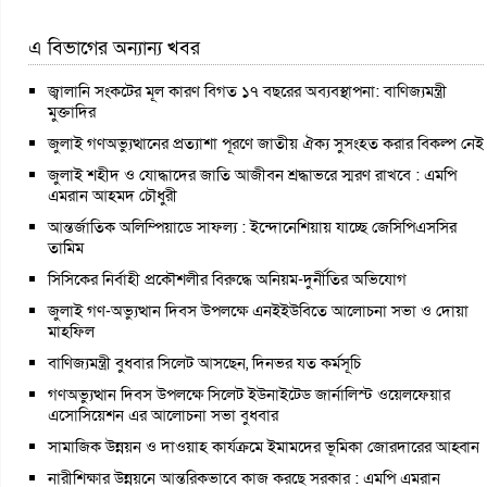
এ বিভাগের অন্যান্য খবর
জ্বালানি সংকটের মূল কারণ বিগত ১৭ বছরের অব্যবস্থাপনা: বাণিজ্যমন্ত্রী
মুক্তাদির
জুলাই গণঅভ্যুত্থানের প্রত্যাশা পূরণে জাতীয় ঐক্য সুসংহত করার বিকল্প নেই
জুলাই শহীদ ও যোদ্ধাদের জাতি আজীবন শ্রদ্ধাভরে স্মরণ রাখবে : এমপি
এমরান আহমদ চৌধুরী
আন্তর্জাতিক অলিম্পিয়াডে সাফল্য : ইন্দোনেশিয়ায় যাচ্ছে জেসিপিএসসির
তামিম
সিসিকের নির্বাহী প্রকৌশলীর বিরুদ্ধে অনিয়ম-দুর্নীতির অভিযোগ
জুলাই গণ-অভ্যুত্থান দিবস উপলক্ষে এনইইউবিতে আলোচনা সভা ও দোয়া
মাহফিল
বাণিজ্যমন্ত্রী বুধবার সিলেট আসছেন, দিনভর যত কর্মসূচি
গণঅভ্যুত্থান দিবস উপলক্ষে সিলেট ইউনাইটেড জার্নালিস্ট ওয়েলফেয়ার
এসোসিয়েশন এর আলোচনা সভা বুধবার
সামাজিক উন্নয়ন ও দাওয়াহ কার্যক্রমে ইমামদের ভূমিকা জোরদারের আহ্বান
নারীশিক্ষার উন্নয়নে আন্তরিকভাবে কাজ করছে সরকার : এমপি এমরান