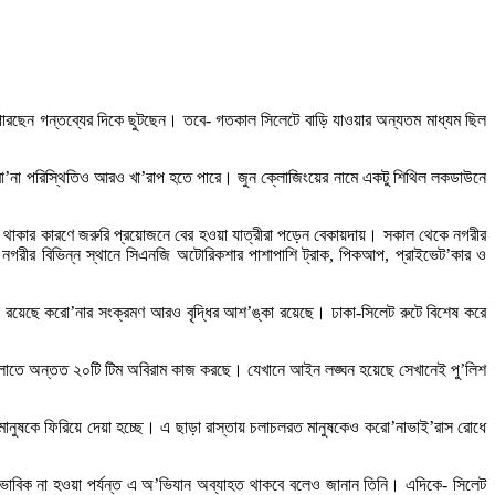
ারছেন গন্তব্যের দিকে ছুটছেন। তবে- গতকাল সিলেটে বাড়ি যাওয়ার অন্যতম মাধ্যম ছিল
করো’না পরিস্থিতিও আরও খা’রাপ হতে পারে। জুন ক্লোজিংয়ের নামে একটু শিথিল লকডাউনে
াকার কারণে জরুরি প্রয়োজনে বের হওয়া যাত্রীরা পড়েন বেকায়দায়। সকাল থেকে নগরীর
বরসহ নগরীর বিভিন্ন স্থানে সিএনজি অটোরিকশার পাশাপাশি ট্রাক, পিকআপ, প্রাইভেট’কার ও
নি রয়েছে করো’নার সংক্রমণ আরও বৃদ্ধির আশ’ঙ্কা রয়েছে। ঢাকা-সিলেট রুটে বিশেষ করে
গুলোতে অন্তত ২০টি টিম অবিরাম কাজ করছে। যেখানে আইন লঙ্ঘন হয়েছে সেখানেই পু’লিশ
নুষকে ফিরিয়ে দেয়া হচ্ছে। এ ছাড়া রাস্তায় চলাচলরত মানুষকেও করো’নাভাই’রাস রোধে
্বাভাবিক না হওয়া পর্যন্ত এ অ’ভিযান অব্যাহত থাকবে বলেও জানান তিনি। এদিকে- সিলেট