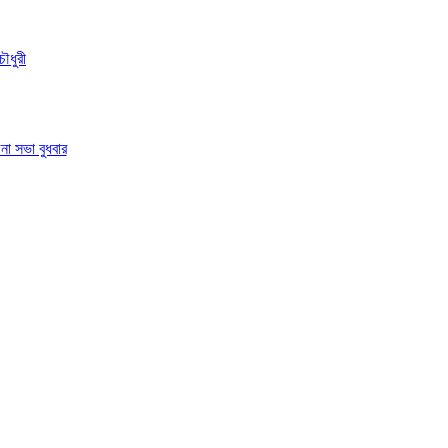
ৌধুরী
া সভা বুধবার