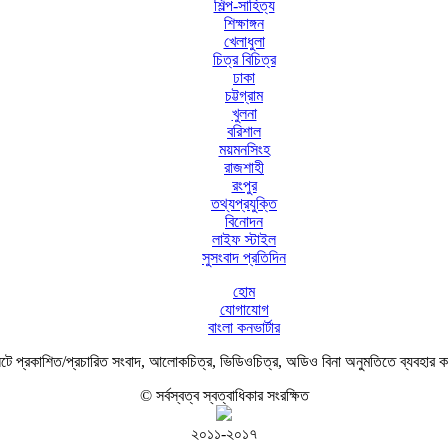
শিল্প-সাহিত্য
শিক্ষাঙ্গন
খেলাধুলা
চিত্র বিচিত্র
ঢাকা
চট্টগ্রাম
খুলনা
বরিশাল
ময়মনসিংহ
রাজশাহী
রংপুর
তথ্যপ্রযুক্তি
বিনোদন
লাইফ স্টাইল
সুসংবাদ প্রতিদিন
হোম
যোগাযোগ
বাংলা কনভার্টার
ে প্রকাশিত/প্রচারিত সংবাদ, আলোকচিত্র, ভিডিওচিত্র, অডিও বিনা অনুমতিতে ব্যবহার 
© সর্বস্বত্ব স্বত্বাধিকার সংরক্ষিত
২০১১-২০১৭