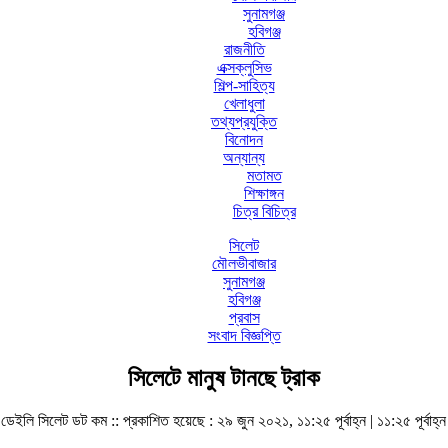
সুনামগঞ্জ
হবিগঞ্জ
রাজনীতি
এক্সক্লুসিভ
শিল্প-সাহিত্য
খেলাধুলা
তথ্যপ্রযুক্তি
বিনোদন
অন্যান্য
মতামত
শিক্ষাঙ্গন
চিত্র বিচিত্র
সিলেট
মৌলভীবাজার
সুনামগঞ্জ
হবিগঞ্জ
প্রবাস
সংবাদ বিজ্ঞপ্তি
সিলেটে মানুষ টানছে ট্রাক
ডেইলি সিলেট ডট কম ::
প্রকাশিত হয়েছে : ২৯ জুন ২০২১, ১১:২৫ পূর্বাহ্ন | ১১:২৫ পূর্বাহ্ন