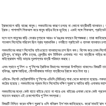
ট্রাকযোগে বাড়ি যাচ্ছে মানুষ। লকডাউনের কারণে চলছে না কোনো যাত্রীবাহী যানবাহন
ট্রাক। পাশাপাশি পিকআপ করে মানুষ বাড়ির দিকে ছুটেছে। একই সঙ্গে পিকআপ, প্রাইভেট’
দলে দলে মানুষের বাড়ি ফেরার দৃশ্যকে আরও ভ’য়ঙ্কর বলছেন বিশেষজ্ঞরা। তারা জানিয়ে
গতকাল সিলেটের পরিবেশ ছিল প্রায় স্বাভাবিক। নগরীতে প্রাইভেট ও হালকা যানবাহন চল
লকডাউনের কারণে সিলেটের হাইওয়েতে যানবাহনের চাপ ছিল কম। বিশেষ করে ঢাকা-সিলে
চন্ডিপুল, হু’মায়ূন রশীদ চত্বর, কেন্দ্রীয় বাস টার্মিনাল এলাকায় শত শত যাত্রীকে গা
মাইক্রোবাস গাড়ি ভাড়ায় দূরপাল্লার যাত্রী পরিবহন করছে।
এসব স্থানে পু’লিশ ও পু’লিশের ট্রাফিক বিভাগের সদস্যরা উপস্থিত থাকলেও বিষয়টি ত
হবিগঞ্জ, ব্রাহ্মণবাড়িয়া, মৌলভীবাজার পর্যন্ত যাত্রীদের ট্রাকে করে টানা হয়।
এদিকে- সিলেট মেট্রোপলিটন পু’লিশের এডিসি (মিডিয়া) শাখা থেকে জানানো হয়েছে- লক
কঠোর হয়েছে। লকডাউনের প্রথম দিনে সিলেটের দক্ষিণ সুরমা’র আতির বাড়ি এলাকার মহ
লকডাউনের মধ্যে কেউ যাতে বাইরে যেতে না পারে এবং বাইরের এলাকা থেকে কেউ প্রবে
সচেতন করছেন এই চেকপোস্টের পু’লিশ সদস্যরা।
বিষয়টি নিশ্চিত করেন দক্ষিণ সুরমা’র ওসি মনিরুল ইস’লাম জানিয়েছেন- করো’নাভাই’রাস