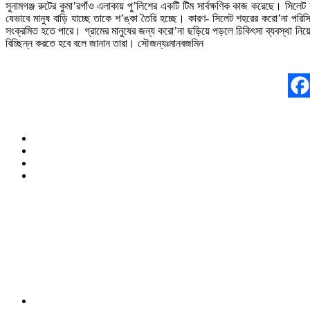
সুনামগঞ্জ রুটের কুমা’রগাঁও এলাকায় পু’লিশের একটি টিম সার্বক্ষণিক কাজ করেছে। সিল
যেভাবে মানুষ বাড়ি যাচ্ছে তাকে শ’ঙ্কা তৈরি হচ্ছে। কারণ- সিলেট শহরের করো’না পরিস
সংক্রমিত হতে পারে। গ্রামের মানুষের জন্য করো’না ছড়িয়ে পড়লে চিকিৎসা ব্যবস্থা 
বিচ্ছিন্ন করতে হবে বলে জানান তারা। সৌজন্যঃমানবজমিন