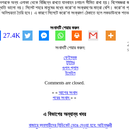
েট নগরকে অন্য এলাকা থেকে বিচ্ছিন্ন রাখতে যানবাহন চলাচল সীমিত রাখা হয়। বিশেষজ্ঞরা
্থিতি ভালো নয়। সিলেট শহরে মানুষের মধ্যে করো’না সংক্রমণের মাত্রা বেশি। করো’না প্
নিয়ে অনিশ্চয়তা তৈরি হবে। এ কারণে সিলেটে করো’না সংক্রমণ ঠেকাতে হলে লকডাউনকে শতভ
সংবাদটি শেয়ার করুন
27.4K
সংবাদটি শেয়ার করুন:
S
ফেইসবুক
টুইটার
গুগল প্লাস
ইমেইল
Comments are closed.
« «
আগের সংবাদ
পরের সংবাদ
» »
এ বিভাগের অন্যান্য খবর
বাজারে ব্যবসায়ীদের সিন্ডিকেট ভেঙে দেওয়া হবে: আইনমন্ত্রী