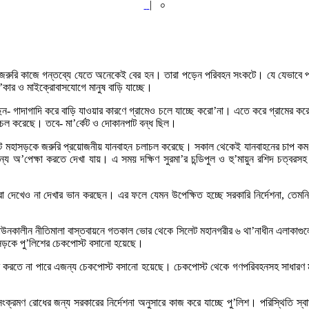
|
০
। জরুরি কাজে গন্তব্যে যেতে অনেকেই বের হন। তারা পড়েন পরিবহন সংকটে। যে যেভাবে প
কার ও মাইক্রোবাসযোগে মানুষ বাড়ি যাচ্ছে।
ছেন- গাদাগাদি করে বাড়ি যাওয়ার কারণে গ্রামেও চলে যাচ্ছে করো’না। এতে করে গ্রামের 
াচল করেছে। তবে- মা’র্কেট ও দোকানপাট বন্ধ ছিল।
ট মহাসড়কে জরুরি প্রয়োজনীয় যানবাহন চলাচল করেছে। সকাল থেকেই যানবাহনের চাপ কম থ
ড়ির জন্য অ’পেক্ষা করতে দেখা যায়। এ সময় দক্ষিণ সুরমা’র চন্ডিপুল ও হু’মায়ুন রশিদ চত্
ারা দেখেও না দেখার ভান করছেন। এর ফলে যেমন উপেক্ষিত হচ্ছে সরকারি নির্দেশনা, তেম
ডাউনকালীন নীতিমালা বাস্তবায়নে গতকাল ভোর থেকে সিলেট মহানগরীর ৬ থা’নাধীন এলাকা
াসড়কে পু’লিশের চেকপোস্ট বসানো হয়েছে।
শ করতে না পারে এজন্য চেকপোস্ট বসানো হয়েছে। চেকপোস্ট থেকে গণপরিবহনসহ সাধারণ মা
 সংক্রমণ রোধের জন্য সরকারের নির্দেশনা অনুসারে কাজ করে যাচ্ছে পু’লিশ। পরিস্থিতি স