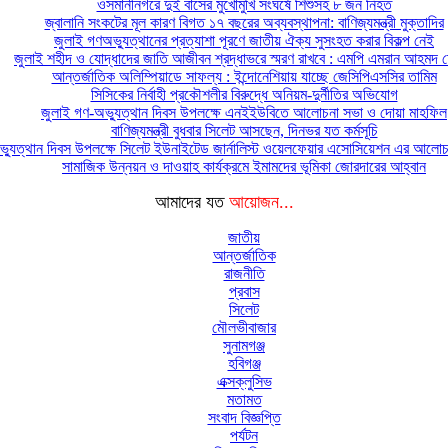
ওসমানীনগরে দুই বাসের মুখোমুখি সংঘর্ষে শিশুসহ ৮ জন নিহত
জ্বালানি সংকটের মূল কারণ বিগত ১৭ বছরের অব্যবস্থাপনা: বাণিজ্যমন্ত্রী মুক্তাদির
জুলাই গণঅভ্যুত্থানের প্রত্যাশা পূরণে জাতীয় ঐক্য সুসংহত করার বিকল্প নেই
জুলাই শহীদ ও যোদ্ধাদের জাতি আজীবন শ্রদ্ধাভরে স্মরণ রাখবে : এমপি এমরান আহমদ চ
আন্তর্জাতিক অলিম্পিয়াডে সাফল্য : ইন্দোনেশিয়ায় যাচ্ছে জেসিপিএসসির তামিম
সিসিকের নির্বাহী প্রকৌশলীর বিরুদ্ধে অনিয়ম-দুর্নীতির অভিযোগ
জুলাই গণ-অভ্যুত্থান দিবস উপলক্ষে এনইইউবিতে আলোচনা সভা ও দোয়া মাহফিল
বাণিজ্যমন্ত্রী বুধবার সিলেট আসছেন, দিনভর যত কর্মসূচি
্যুত্থান দিবস উপলক্ষে সিলেট ইউনাইটেড জার্নালিস্ট ওয়েলফেয়ার এসোসিয়েশন এর আলোচন
সামাজিক উন্নয়ন ও দাওয়াহ কার্যক্রমে ইমামদের ভূমিকা জোরদারের আহ্বান
আমাদের যত
আয়োজন...
জাতীয়
আন্তর্জাতিক
রাজনীতি
প্রবাস
সিলেট
মৌলভীবাজার
সুনামগঞ্জ
হবিগঞ্জ
এক্সক্লুসিভ
মতামত
সংবাদ বিজ্ঞপ্তি
পর্যটন