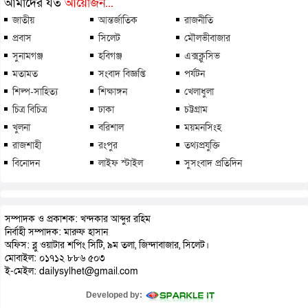
আমাদের যত
আয়োজন...
জাতীয়
আন্তর্জাতিক
রাজনীতি
প্রবাস
সিলেট
মৌলভীবাজার
সুনামগঞ্জ
হবিগঞ্জ
এক্সক্লুসিভ
মতামত
সংবাদ বিজ্ঞপ্তি
পর্যটন
শিল্প-সাহিত্য
শিক্ষাঙ্গন
খেলাধুলা
চিত্র বিচিত্র
ঢাকা
চট্টগ্রাম
খুলনা
বরিশাল
ময়মনসিংহ
রাজশাহী
রংপুর
তথ্যপ্রযুক্তি
বিনোদন
লাইফ স্টাইল
সুসংবাদ প্রতিদিন
সম্পাদক ও প্রকাশক: খন্দকার আব্দুর রহিম
নির্বাহী সম্পাদক: মারুফ হাসান
অফিস: ব্লু ওয়াটার শপিং সিটি, ৯ম তলা, জিন্দাবাজার, সিলেট।
মোবাইল: ০১৭১২ ৮৮৬ ৫০৩
ই-মেইল: dailysylhet@gmail.com
Developed by: