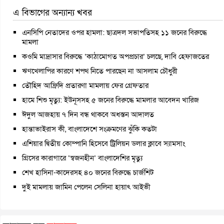
এ বিভাগের অন্যান্য খবর
এনসিপি নেতাদের ওপর হামলা: ছাত্রদল সভাপতিসহ ১১ জনের বিরুদ্ধে
মামলা
কওমি মাদ্রাসার বিরুদ্ধে ‘কাঠামোগত অপপ্রচার’ চলছে, দাবি হেফাজতের
ঋণখেলাপির কারণে শপথ নিতে পারছেন না আসলাম চৌধুরী
তৌহিদ আফ্রিদি প্রতারণা মামলায় ফের গ্রেফতার
হামে শিশু মৃত্যু: ইউনূসসহ ৫ জনের বিরুদ্ধে মামলার আবেদন খারিজ
ঈদুল আজহায় ৭ দিন বন্ধ থাকবে অধস্তন আদালত
হান্তাভাইরাস কী, বাংলাদেশে সংক্রমণের ঝুঁকি কতটা
এশিয়ার দ্বিতীয় কোম্পানি হিসেবে ট্রিলিয়ন ডলার ক্লাবে স্যামসাং
গ্রিসের কারাগারে ‘স্বজনহীন’ বাংলাদেশির মৃত্যু
শেখ হাসিনা-কাদেরসহ ৪০ জনের বিরুদ্ধে চার্জশিট
দুই মামলায় জামিন পেলেন সেলিনা হায়াৎ আইভী