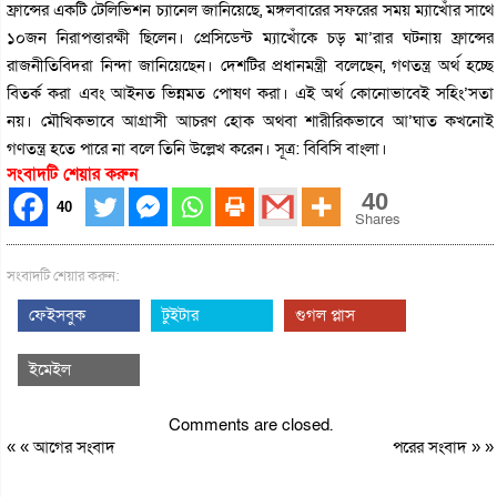
ফ্রান্সের একটি টেলিভিশন চ্যানেল জানিয়েছে, মঙ্গলবারের সফরের সময় ম্যাখোঁর সাথে
১০জন নিরাপত্তারক্ষী ছিলেন। প্রেসিডেন্ট ম্যাখোঁকে চড় মা’রার ঘটনায় ফ্রান্সের
রাজনীতিবিদরা নিন্দা জানিয়েছেন। দেশটির প্রধানমন্ত্রী বলেছেন, গণতন্ত্র অর্থ হচ্ছে
বিতর্ক করা এবং আইনত ভিন্নমত পোষণ করা। এই অর্থ কোনোভাবেই সহিং’সতা
নয়। মৌখিকভাবে আগ্রাসী আচরণ হোক অথবা শারীরিকভাবে আ’ঘাত কখনোই
গণতন্ত্র হতে পারে না বলে তিনি উল্লেখ করেন। সূত্র: বিবিসি বাংলা।
সংবাদটি শেয়ার করুন
40
40
Shares
সংবাদটি শেয়ার করুন:
ফেইসবুক
টুইটার
গুগল প্লাস
ইমেইল
Comments are closed.
« «
আগের সংবাদ
পরের সংবাদ
» »