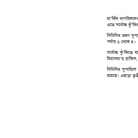
মা’র্কিন নাগরিকদে
এতে সর্বোচ্চ ঝুঁ’
সিডিসির ভ্রমণ সু
পর্যায়-১ থেকে ৪।
সর্বোচ্চ ঝুঁ’কিতে
মিয়ানমা’র, ব্রাজি
সিডিসির সুপারিশে 
রয়েছে। এছাড়া তৃত