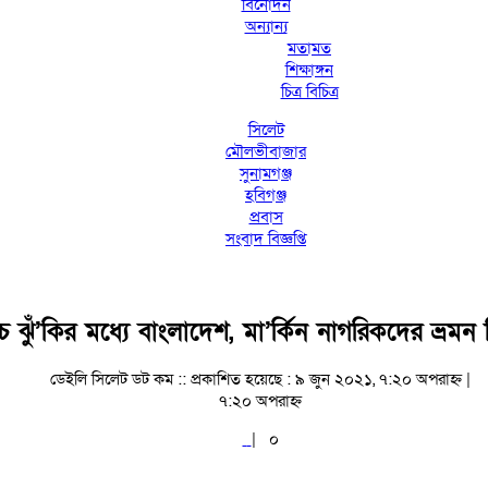
বিনোদন
অন্যান্য
মতামত
শিক্ষাঙ্গন
চিত্র বিচিত্র
সিলেট
মৌলভীবাজার
সুনামগঞ্জ
হবিগঞ্জ
প্রবাস
সংবাদ বিজ্ঞপ্তি
চ্চ ঝুঁ’কির মধ্যে বাংলাদেশ, মা’র্কিন নাগরিকদের ভ্রমন 
ডেইলি সিলেট ডট কম ::
প্রকাশিত হয়েছে : ৯ জুন ২০২১, ৭:২০ অপরাহ্ন |
৭:২০ অপরাহ্ন
|
০