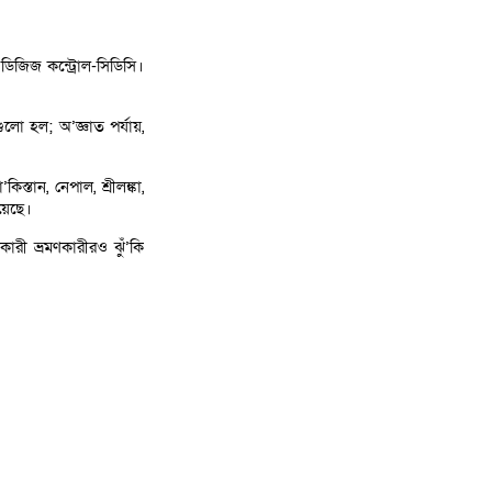
র ডিজিজ কন্ট্রোল-সিডিসি।
লো হল; অ’জ্ঞাত পর্যায়,
স্তান, নেপাল, শ্রীলঙ্কা,
য়েছে।
কারী ভ্রমণকারীরও ঝুঁ’কি