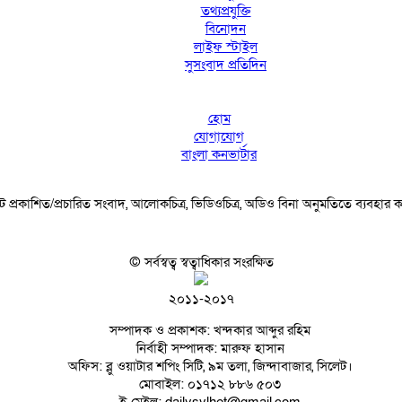
তথ্যপ্রযুক্তি
বিনোদন
লাইফ স্টাইল
সুসংবাদ প্রতিদিন
হোম
যোগাযোগ
বাংলা কনভার্টার
 প্রকাশিত/প্রচারিত সংবাদ, আলোকচিত্র, ভিডিওচিত্র, অডিও বিনা অনুমতিতে ব্যবহার
© সর্বস্বত্ব স্বত্বাধিকার সংরক্ষিত
২০১১-২০১৭
সম্পাদক ও প্রকাশক: খন্দকার আব্দুর রহিম
নির্বাহী সম্পাদক: মারুফ হাসান
অফিস: ব্লু ওয়াটার শপিং সিটি, ৯ম তলা, জিন্দাবাজার, সিলেট।
মোবাইল: ০১৭১২ ৮৮৬ ৫০৩