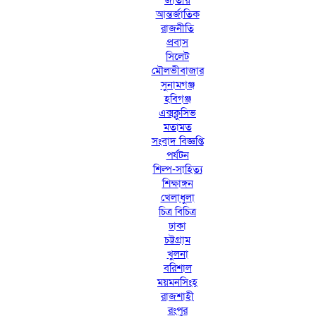
জাতীয়
আন্তর্জাতিক
রাজনীতি
প্রবাস
সিলেট
মৌলভীবাজার
সুনামগঞ্জ
হবিগঞ্জ
এক্সক্লুসিভ
মতামত
সংবাদ বিজ্ঞপ্তি
পর্যটন
শিল্প-সাহিত্য
শিক্ষাঙ্গন
খেলাধুলা
চিত্র বিচিত্র
ঢাকা
চট্টগ্রাম
খুলনা
বরিশাল
ময়মনসিংহ
রাজশাহী
রংপুর