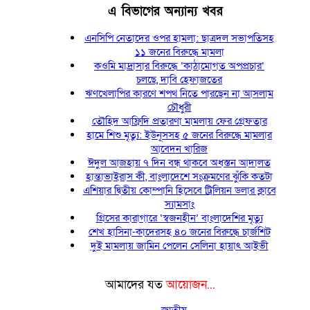
এ বিভাগের অন্যান্য খবর
এনসিপি নেতাদের ওপর হামলা: ছাত্রদল সভাপতিসহ
১১ জনের বিরুদ্ধে মামলা
কওমি মাদ্রাসার বিরুদ্ধে ‘কাঠামোগত অপপ্রচার’
চলছে, দাবি হেফাজতের
ঋণখেলাপির কারণে শপথ নিতে পারছেন না আসলাম
চৌধুরী
তৌহিদ আফ্রিদি প্রতারণা মামলায় ফের গ্রেফতার
হামে শিশু মৃত্যু: ইউনূসসহ ৫ জনের বিরুদ্ধে মামলার
আবেদন খারিজ
ঈদুল আজহায় ৭ দিন বন্ধ থাকবে অধস্তন আদালত
হান্তাভাইরাস কী, বাংলাদেশে সংক্রমণের ঝুঁকি কতটা
এশিয়ার দ্বিতীয় কোম্পানি হিসেবে ট্রিলিয়ন ডলার ক্লাবে
স্যামসাং
গ্রিসের কারাগারে ‘স্বজনহীন’ বাংলাদেশির মৃত্যু
শেখ হাসিনা-কাদেরসহ ৪০ জনের বিরুদ্ধে চার্জশিট
দুই মামলায় জামিন পেলেন সেলিনা হায়াৎ আইভী
আমাদের যত
আয়োজন...