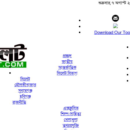
শুক্রবার, ৭ অগাস্ট ২০
Download Our Too
প্রচ্ছদ
জাতীয়
আন্তর্জাতিক
সিলেট বিভাগ
সিলেট
মৌলভীবাজার
সুনামগঞ্জ
হবিগঞ্জ
রাজনীতি
এক্সক্লুসিভ
শিল্প-সাহিত্য
খেলাধুলা
তথ্যপ্রযুক্তি