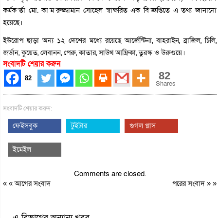
কর্মক’র্তা মো. কা’ম’রুজ্জামান সোহেল স্বাক্ষরিত এক বি’জ্ঞপ্তিতে এ তথ্য জানানো
হয়েছে।
ইউরোপ ছাড়া অন্য ১২ দেশের মধ্যে রয়েছে আর্জেন্টিনা, বাহরাইন, ব্রাজিল, চিলি,
জর্ডান, কুয়েত, লেবানন, পেরু, কাতার, সাউথ আফ্রিকা, তুরস্ক ও উরুগুয়ে।
সংবাদটি শেয়ার করুন
82
82
Shares
সংবাদটি শেয়ার করুন:
ফেইসবুক
টুইটার
গুগল প্লাস
ইমেইল
Comments are closed.
« «
আগের সংবাদ
পরের সংবাদ
» »
এ বিভাগের অন্যান্য খবর