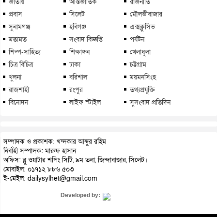
জাতীয়
আন্তর্জাতিক
রাজনীতি
প্রবাস
সিলেট
মৌলভীবাজার
সুনামগঞ্জ
হবিগঞ্জ
এক্সক্লুসিভ
মতামত
সংবাদ বিজ্ঞপ্তি
পর্যটন
শিল্প-সাহিত্য
শিক্ষাঙ্গন
খেলাধুলা
চিত্র বিচিত্র
ঢাকা
চট্টগ্রাম
খুলনা
বরিশাল
ময়মনসিংহ
রাজশাহী
রংপুর
তথ্যপ্রযুক্তি
বিনোদন
লাইফ স্টাইল
সুসংবাদ প্রতিদিন
সম্পাদক ও প্রকাশক: খন্দকার আব্দুর রহিম
নির্বাহী সম্পাদক: মারুফ হাসান
অফিস: ব্লু ওয়াটার শপিং সিটি, ৯ম তলা, জিন্দাবাজার, সিলেট।
মোবাইল: ০১৭১২ ৮৮৬ ৫০৩
ই-মেইল: dailysylhet@gmail.com
Developed by: