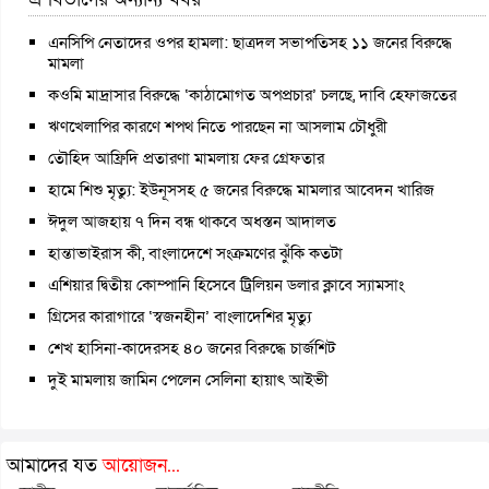
এনসিপি নেতাদের ওপর হামলা: ছাত্রদল সভাপতিসহ ১১ জনের বিরুদ্ধে
মামলা
কওমি মাদ্রাসার বিরুদ্ধে ‘কাঠামোগত অপপ্রচার’ চলছে, দাবি হেফাজতের
ঋণখেলাপির কারণে শপথ নিতে পারছেন না আসলাম চৌধুরী
তৌহিদ আফ্রিদি প্রতারণা মামলায় ফের গ্রেফতার
হামে শিশু মৃত্যু: ইউনূসসহ ৫ জনের বিরুদ্ধে মামলার আবেদন খারিজ
ঈদুল আজহায় ৭ দিন বন্ধ থাকবে অধস্তন আদালত
হান্তাভাইরাস কী, বাংলাদেশে সংক্রমণের ঝুঁকি কতটা
এশিয়ার দ্বিতীয় কোম্পানি হিসেবে ট্রিলিয়ন ডলার ক্লাবে স্যামসাং
গ্রিসের কারাগারে ‘স্বজনহীন’ বাংলাদেশির মৃত্যু
শেখ হাসিনা-কাদেরসহ ৪০ জনের বিরুদ্ধে চার্জশিট
দুই মামলায় জামিন পেলেন সেলিনা হায়াৎ আইভী
আমাদের যত
আয়োজন...