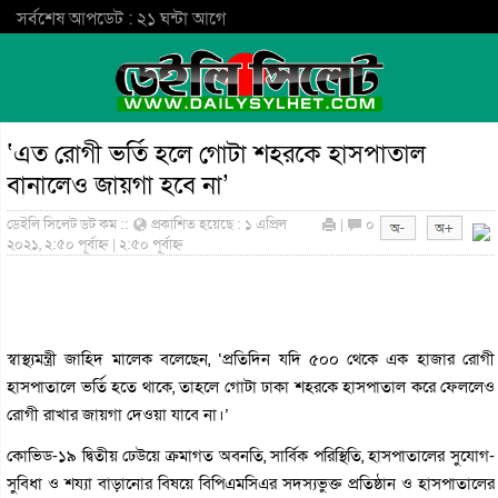
সর্বশেষ আপডেট : ২১ ঘন্টা আগে
‘এত রোগী ভর্তি হলে গোটা শহরকে হাসপাতাল
বানালেও জায়গা হবে না’
ডেইলি সিলেট ডট কম ::
প্রকাশিত হয়েছে : ১ এপ্রিল
|
০
২০২১, ২:৫০ পূর্বাহ্ন | ২:৫০ পূর্বাহ্ন
স্বাস্থ্যমন্ত্রী জাহিদ মালেক বলেছেন, ‘প্রতিদিন যদি ৫০০ থেকে এক হাজার রোগী
হাসপাতালে ভর্তি হতে থাকে, তাহলে গোটা ঢাকা শহরকে হাসপাতাল করে ফেললেও
রোগী রাখার জায়গা দেওয়া যাবে না।’
কোভিড-১৯ দ্বিতীয় ঢেউয়ে ক্রমাগত অবনতি, সার্বিক পরিস্থিতি, হাসপাতালের সুযোগ-
সুবিধা ও শয্যা বাড়ানোর বিষয়ে বিপিএমসিএর সদস্যভুক্ত প্রতিষ্ঠান ও হাসপাতালের