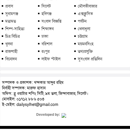
প্রবাস
সিলেট
মৌলভীবাজার
সুনামগঞ্জ
হবিগঞ্জ
এক্সক্লুসিভ
মতামত
সংবাদ বিজ্ঞপ্তি
পর্যটন
শিল্প-সাহিত্য
শিক্ষাঙ্গন
খেলাধুলা
চিত্র বিচিত্র
ঢাকা
চট্টগ্রাম
খুলনা
বরিশাল
ময়মনসিংহ
রাজশাহী
রংপুর
তথ্যপ্রযুক্তি
বিনোদন
লাইফ স্টাইল
সুসংবাদ প্রতিদিন
সম্পাদক ও প্রকাশক: খন্দকার আব্দুর রহিম
নির্বাহী সম্পাদক: মারুফ হাসান
অফিস: ব্লু ওয়াটার শপিং সিটি, ৯ম তলা, জিন্দাবাজার, সিলেট।
মোবাইল: ০১৭১২ ৮৮৬ ৫০৩
ই-মেইল: dailysylhet@gmail.com
Developed by: