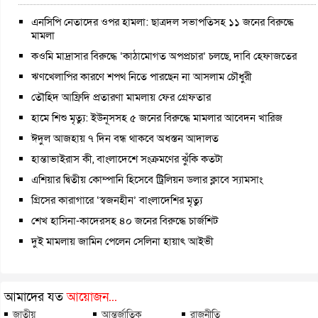
এনসিপি নেতাদের ওপর হামলা: ছাত্রদল সভাপতিসহ ১১ জনের বিরুদ্ধে
মামলা
কওমি মাদ্রাসার বিরুদ্ধে ‘কাঠামোগত অপপ্রচার’ চলছে, দাবি হেফাজতের
ঋণখেলাপির কারণে শপথ নিতে পারছেন না আসলাম চৌধুরী
তৌহিদ আফ্রিদি প্রতারণা মামলায় ফের গ্রেফতার
হামে শিশু মৃত্যু: ইউনূসসহ ৫ জনের বিরুদ্ধে মামলার আবেদন খারিজ
ঈদুল আজহায় ৭ দিন বন্ধ থাকবে অধস্তন আদালত
হান্তাভাইরাস কী, বাংলাদেশে সংক্রমণের ঝুঁকি কতটা
এশিয়ার দ্বিতীয় কোম্পানি হিসেবে ট্রিলিয়ন ডলার ক্লাবে স্যামসাং
গ্রিসের কারাগারে ‘স্বজনহীন’ বাংলাদেশির মৃত্যু
শেখ হাসিনা-কাদেরসহ ৪০ জনের বিরুদ্ধে চার্জশিট
দুই মামলায় জামিন পেলেন সেলিনা হায়াৎ আইভী
আমাদের যত
আয়োজন...
জাতীয়
আন্তর্জাতিক
রাজনীতি