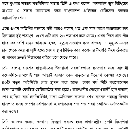
সঙ্গে বুধবার সন্ধ্যায় মতবিনিময় সভায় তিনি এ কথা বলেন। অনলাইন জুম মিটিংয়ের
মাধ্যমে এ সভার আয়োজন করে বাংলাদেশ প্রাইভেট মেডিকেল কলেজ
অ্যাসোসিয়েশন।
এতে প্রধান অতিথির বক্ত্যবে মন্ত্রী আরও বলেন, গত এক মাস আগে আক্রান্তের হার
ছিল মাত্র দুই শতাংশ। এখন এটি প্রায় ২০ শতাংশে চলে গেছে। এখন দিনে প্রায় পাঁচ
হাজারের বেশি মানুষ আক্রান্ত হচ্ছে। মৃত্যুর সংখ্যাও দ্রুত বাড়ছে। এ মুহূর্তে যেসব
স্থান থেকে করোনা সৃষ্টি হচ্ছে সেসব স্থান চিহ্নিত করে করোনার উৎপত্তি উৎস ঠেকাতে
না পারলে দ্রুতই নিয়ন্ত্রণের বাইরে চলে যেতে পারে।
তিনি বলেন, দেশের স্বাস্থ্যখাতের উদ্যোগে সরকারিভাবে দ্রুততার সঙ্গে আগামী
কয়েকদিনের মধ্যেই প্রায় আড়াই হাজার বেড বাড়ানোর উদ্যোগ নেওয়া হয়েছে।
৪০টি নতুন আইসিইউ বেড স্থাপন করা হচ্ছে। ঢাকা নর্থ সিটি করপোরেশন
হাসপাতালটি কোভিড ডেডিকেটেড করা হচ্ছে। রাজধানীর সোহরাওয়ার্দী হাসপাতাল,
শেখ হাসিনা বার্ন ইনস্টিটিউট, ঢাকা মেডিকেল কলেজ, শেখ রাসেল গ্যাস্ট্রোলিভার
হাসপাতালসহ দেশের বেশিরভাগ হাসপাতালে শত শত শয্যা কোভিড ডেডিকেটেড
করা হচ্ছে।
তিনি আরেও বলেন, করোনা নিয়ন্ত্রণ করতে হলে প্রধানমন্ত্রীর ১৮টি নির্দেশনা
কঠোরভাবে মেনে চলতে হবে। সব পর্যটনকেন্দ্র, হোটেল, যানবাহনসহ অন্য সংশ্লিষ্ট