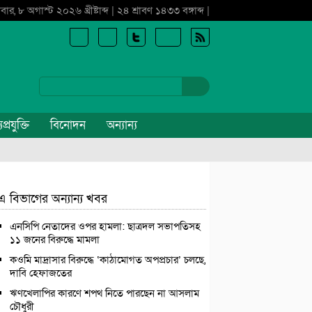
বার, ৮ অগাস্ট ২০২৬ খ্রীষ্টাব্দ | ২৪ শ্রাবণ ১৪৩৩ বঙ্গাব্দ |
প্রযুক্তি
বিনোদন
অন্যান্য
এ বিভাগের অন্যান্য খবর
এনসিপি নেতাদের ওপর হামলা: ছাত্রদল সভাপতিসহ
১১ জনের বিরুদ্ধে মামলা
কওমি মাদ্রাসার বিরুদ্ধে ‘কাঠামোগত অপপ্রচার’ চলছে,
দাবি হেফাজতের
ঋণখেলাপির কারণে শপথ নিতে পারছেন না আসলাম
চৌধুরী