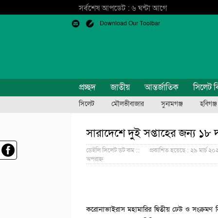
সর্বশেষ আপডেট : ৬ ঘন্টা আগে
Download Our Toolbar
প্রচ্ছদ
জাতীয়
আন্তর্জাতিক
সিলেট ব
সিলেট
মৌলভীবাজার
সুনামগঞ্জ
হবিগঞ্জ
সারাদেশে দুই সপ্তাহের জন্য ১৮ দ
ডেইলি সিলেট ডট কম ::
প্রকাশিত হয়েছে : ২৯ মার্চ ২০
অপরাহ্ন
করোনাভাইরাস মহামারির দ্বিতীয় ঢেউ ও সংক্রমণ নি