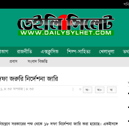
শনি
িভাগ
রাজনীতি
এক্সক্লুসিভ
শিল্প-সাহিত্য
খেলাধুলা
তথ্য
প্রবাস
সংবাদ বিজ্ঞপ্তি
ফা জরুরি নির্দেশনা জারি
২১, ৪:৩৫ অপরাহ্ন | ৪:৩৫
|
০
য়ন্ত্রণে সরকারের পক্ষ থেকে ১৮ দফা নির্দেশনা জারি করা হয়েছে। একইসঙ্গে