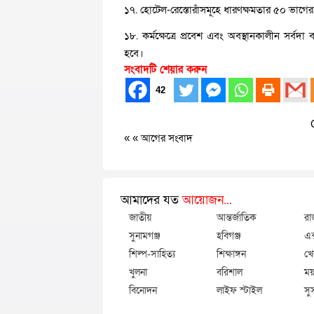
১৭. হোটেল-রেস্তোরাঁসমূহে ধারণক্ষমতার ৫০ ভাগের
১৮. কর্মক্ষেত্রে প্রবেশ এবং অবস্থানকালীন সর্বদা 
হবে।
সংবাদটি শেয়ার করুন
42
« «
আগের সংবাদ
আমাদের যত
আয়োজন...
জাতীয়
আন্তর্জাতিক
রা
সুনামগঞ্জ
হবিগঞ্জ
এক
শিল্প-সাহিত্য
শিক্ষাঙ্গন
খে
খুলনা
বরিশাল
ময়
বিনোদন
লাইফ স্টাইল
সু