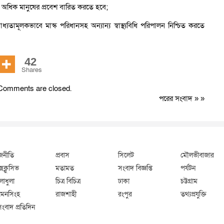
 অধিক মানুষের প্রবেশ বারিত করতে হবে;
বাধ্যতামূলকভাবে মাস্ক পরিধানসহ অন্যান্য স্বাস্থ্যবিধি পরিপালন নিশ্চিত করতে
42
Shares
Comments are closed.
পরের সংবাদ
» »
জনীতি
প্রবাস
সিলেট
মৌলভীবাজার
্সক্লুসিভ
মতামত
সংবাদ বিজ্ঞপ্তি
পর্যটন
লাধুলা
চিত্র বিচিত্র
ঢাকা
চট্টগ্রাম
মনসিংহ
রাজশাহী
রংপুর
তথ্যপ্রযুক্তি
সংবাদ প্রতিদিন