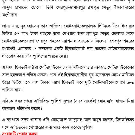
আব্দুস ছামাদের ছে’লে। তিনি শেরপুর-জামালপুর ব্রহ্মপুত্র সেতুর ইজারাদারের
অংশীদার।
জানা যায়, নূর হোসেন তার ভাতিজা মোটরসাইকেলচালক লিটনকে নিয়ে ইজারার
কিস্তির ৩৫ লাখ টাকা ব্যাংকে জমা দেওয়ার জন্য ব্রহ্মপুত্র সেতুর টোলঘর থেকে
মোটরসাইকেলযোগে শেরপুর শহরের ন্যাশনাল ব্যাংকে যাচ্ছিলেন। শেরপুর শহরের
মধ্যশেরী এলাকায় ৫ সদস্যের একটি ছিনতাইকারী দল তাদের মোটরসাইকেলের
গতিরোধ করে ডিবি পু’লিশের পরিচয় দেয়।
এ সময় ছিনতাইকারীরা মোটরসাইকেলচালক লিটনকে তার ব্যবহৃত মোটরসাইকেলের
সঙ্গে হ্যান্ডকাপ পরিয়ে ফেলে। পরে ওই ছিনতাইকারীরা নূর হোসেনের চোখে ম’রিচের
গুঁড়ো ছিটিয়ে ৩৫ লাখ টাকার ব্যাগ ছিনতাই করে দুটি মোটরসাইকেলযোগে দ্রুত
পালিয়ে যায়।
এদিকে খবর পেয়ে অ’তিরিক্ত পু’লিশ সুপার (সদর সার্কেল) মোহাম্ম’দ হান্নান মিয়া
ঘটনাস্থল পরিদর্শন করেন।
এ ব্যাপারে সদর থা’নার ওসি মোহাম্ম’দ আব্দুল্লাহ আল মামুন জানান, ছিনতাইয়ের
সঙ্গে জ’ড়িতদের গ্রে’প্তারের জন্য মাঠে কাজ করেছে পু’লিশ।
সংবাদটি শেয়ার করুন