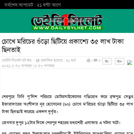
সর্বশেষ আপডেট : ২১ ঘন্টা আগে
চোখে মরিচের গুঁড়ো ছিটিয়ে প্রকাশ্যে ৩৫ লাখ টাকা
ছিনতাই
ডেইলি সিলেট ডট কম ::
প্রকাশিত হয়েছে : ২১ মার্চ
|
০
২০২১, ৮:৫০ অপরাহ্ন | ৮:৫০ অপরাহ্ন
শেরপুরে ডিবি পু’লিশ পরিচয়ে মোটরসাইকেলের গতিরোধ করে ব্রহ্মপুত্র সেতুর
ইজারাদারের অংশীদার নূর হোসেনের (৬০) চোখে ম’রিচের গুঁড়ো ছিটিয়ে ৩৫ লাখ
টাকা ছিনতাই করেছে একদল দুর্বৃত্ত।
রোববার দুপুর ১২টার দিকে শেরপুর শহরের মধ্যশেরী এলাকায় এ ঘটনা ঘটে।
নূর হোসেন সদর উপজে’লার চরপক্ষীমা’রী ইউনিয়নের সাতপা’কিয়া গ্রামের মৃ’ত