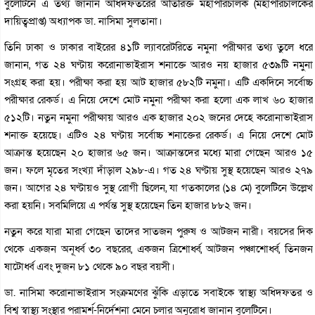
বুলেটিনে এ তথ্য জানান অধিদফতরের অতিরিক্ত মহাপরিচালক (মহাপরিচালকের
দায়িত্বপ্রাপ্ত) অধ্যাপক ডা. নাসিমা সুলতানা।
তিনি ঢাকা ও ঢাকার বাইরের ৪১টি ল্যাবরেটরিতে নমুনা পরীক্ষার তথ্য তুলে ধরে
জানান, গত ২৪ ঘণ্টায় করোনাভাইরাস শনাক্তে আরও নয় হাজার ৫৩৯টি নমুনা
সংগ্রহ করা হয়। পরীক্ষা করা হয় আট হাজার ৫৮২টি নমুনা। এটি একদিনে সর্বোচ্চ
পরীক্ষার রেকর্ড। এ নিয়ে দেশে মোট নমুনা পরীক্ষা করা হলো এক লাখ ৬০ হাজার
৫১২টি। নতুন নমুনা পরীক্ষায় আরও এক হাজার ২০২ জনের দেহে করোনাভাইরাস
শনাক্ত হয়েছে। এটিও ২৪ ঘণ্টায় সর্বোচ্চ শনাক্তের রেকর্ড। এ নিয়ে দেশে মোট
আক্রান্ত হয়েছেন ২০ হাজার ৬৫ জন। আক্রান্তদের মধ্যে মারা গেছেন আরও ১৫
জন। ফলে মৃতের সংখ্যা দাঁড়াল ২৯৮-এ। গত ২৪ ঘণ্টায় সুস্থ হয়েছেন আরও ২৭৯
জন। আগের ২৪ ঘণ্টায়ও সুস্থ রোগী ছিলেন, যা গতকালের (১৪ মে) বুলেটিনে উল্লেখ
করা হয়নি। সবমিলিয়ে এ পর্যন্ত সুস্থ হয়েছেন তিন হাজার ৮৮২ জন।
নতুন করে যারা মারা গেছেন তাদের সাতজন পুরুষ ও আটজন নারী। বয়সের দিক
থেকে একজন অনূর্ধ্ব ৩০ বছরের, একজন ত্রিশোর্ধ্ব, আটজন পঞ্চাশোর্ধ্ব, তিনজন
ষাটোর্ধ্ব এবং দুজন ৮১ থেকে ৯০ বছর বয়সী।
ডা. নাসিমা করোনাভাইরাস সংক্রমণের ঝুঁকি এড়াতে সবাইকে স্বাস্থ্য অধিদফতর ও
বিশ্ব স্বাস্থ্য সংস্থার পরামর্শ-নির্দেশনা মেনে চলার অনুরোধ জানান বুলেটিনে।