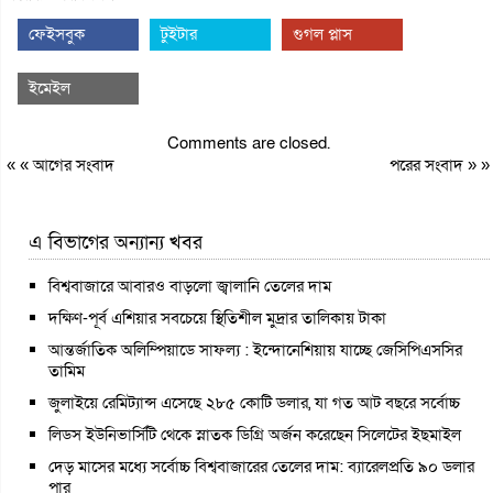
ফেইসবুক
টুইটার
গুগল প্লাস
ইমেইল
Comments are closed.
« «
আগের সংবাদ
পরের সংবাদ
» »
এ বিভাগের অন্যান্য খবর
বিশ্ববাজারে আবারও বাড়লো জ্বালানি তেলের দাম
দক্ষিণ-পূর্ব এশিয়ার সবচেয়ে স্থিতিশীল মুদ্রার তালিকায় টাকা
আন্তর্জাতিক অলিম্পিয়াডে সাফল্য : ইন্দোনেশিয়ায় যাচ্ছে জেসিপিএসসির
তামিম
জুলাইয়ে রেমিট্যান্স এসেছে ২৮৫ কোটি ডলার, যা গত আট বছরে সর্বোচ্চ
লিডস ইউনিভার্সিটি থেকে স্নাতক ডিগ্রি অর্জন করেছেন সিলেটের ইছমাইল
দেড় মাসের মধ্যে সর্বোচ্চ বিশ্ববাজারের তেলের দাম: ব্যারেলপ্রতি ৯০ ডলার
পার