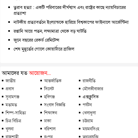
তুরাব হত্যা : একটি পরিবারের দীর্ঘশ্বাস এবং রাষ্ট্রের কাছে ন্যায়বিচারের
প্রত্যাশা
নাটকীয় প্রত্যাবর্তনে ইংল্যান্ডকে হারিয়ে বিশ্বকাপের ফাইনালে আর্জেন্টিনা
রপ্তানি আয়ে পতন, লক্ষ্যমাত্রা থেকে বড় ঘাটতি
জুনে বছরের রেকর্ড রেমিটেন্স
শেষ মুহূর্তের গোলে কোয়ার্টারে ব্রাজিল
আমাদের যত
আয়োজন...
জাতীয়
আন্তর্জাতিক
রাজনীতি
প্রবাস
সিলেট
মৌলভীবাজার
সুনামগঞ্জ
হবিগঞ্জ
এক্সক্লুসিভ
মতামত
সংবাদ বিজ্ঞপ্তি
পর্যটন
শিল্প-সাহিত্য
শিক্ষাঙ্গন
খেলাধুলা
চিত্র বিচিত্র
ঢাকা
চট্টগ্রাম
খুলনা
বরিশাল
ময়মনসিংহ
রাজশাহী
রংপুর
তথ্যপ্রযুক্তি