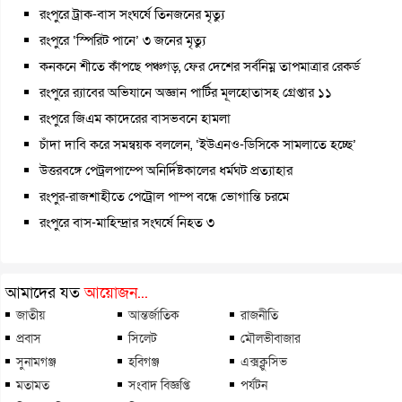
রংপুরে ট্রাক-বাস সংঘর্ষে তিনজনের মৃত্যু
রংপুরে ‘স্পিরিট পানে’ ৩ জনের মৃত্যু
কনকনে শীতে কাঁপছে পঞ্চগড়, ফের দেশের সর্বনিম্ন তাপমাত্রার রেকর্ড
রংপুরে র‍্যাবের অভিযানে অজ্ঞান পার্টির মূলহোতাসহ গ্রেপ্তার ১১
রংপুরে জিএম কাদেরের বাসভবনে হামলা
চাঁদা দাবি করে সমন্বয়ক বললেন, ‘ইউএনও-ডিসিকে সামলাতে হচ্ছে’
উত্তরবঙ্গে পেট্রলপাম্পে অনির্দিষ্টকালের ধর্মঘট প্রত্যাহার
রংপুর-রাজশাহীতে পেট্রোল পাম্প বন্ধে ভোগান্তি চরমে
রংপুরে বাস-মাহিন্দ্রার সংঘর্ষে নিহত ৩
আমাদের যত
আয়োজন...
জাতীয়
আন্তর্জাতিক
রাজনীতি
প্রবাস
সিলেট
মৌলভীবাজার
সুনামগঞ্জ
হবিগঞ্জ
এক্সক্লুসিভ
মতামত
সংবাদ বিজ্ঞপ্তি
পর্যটন