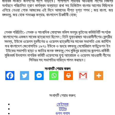
মানবিক সংকটে জনগণের পাশে দাঁড়াবে। পাশাপাশি স্থানীয় আওয়ামী লীগের নিজস্ব
অর্থায়নে পরিচালিত ত্রাণ কার্যক্রম অব্যাহত রাখা সহ ডিজিটাল বাংলার আলোর মিছিলকে
এগিয়ে নেওয়া গোক আজকের এই দিনে আমাদের দীপ্ত দৃপ্ত শপথ ; জয় বাংলা. জয়
বঙ্গবন্ধু. জয় হোক গনতন্ত্র কন্যার. বাংলাদেশ চিরজীবী হোক;
লেখক পরিচিতি:- লেখক ও সাংবাদিক মোহাম্মদ মকিস মনসুর বৃটেনের কমিউনিটি সংগঠক
বাংলাদেশের একজন সাবেক ছাত্রনেতা ছিলেন ; তিনি যুক্তরাজ্য আওয়ামীলীগের কেন্দ্রীয়
সদস্য, ইউকে ওয়েলস যুবলীগের ও ওয়েলস ছাত্রলীগের সাবেক সভাপতি এবং জাস্টিস
ফর বাংলাদেশ জেনোসাইড ১৯৭১ ইউকে ও হৃদয়ে বঙ্গবন্ধু মেমোরিয়াল ফাউন্ডেশন ইন
ইউকের সভাপতি ছাড়া ও জাতির জনক বঙ্গবন্ধু শেখ মুজিবুর রহমানের জন্মশত-বার্ষিকী
মুজিববর্ষ উদযাপন নাগরিক কমিটি ওয়েলসের যুগ্ম আহবায়ক ও ওয়েলস আওয়ামী লীগের
সিনিয়র সহ সভাপতির দায়িত্ব পালন করছেন।
সংবাদটি শেয়ার করুন
সংবাদটি শেয়ার করুন:
ফেইসবুক
টুইটার
গুগল প্লাস