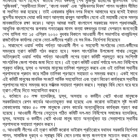
সতর্কতার অংশ হিসেবে ‘জাতির পিতা বঙ্গবন্ধু শেখ মুজিবুর রহমানের জন্মশতবর্ষ’ তথা
‘মুজিববর্ষ’, ‘স্বাধীনতা দিবস’, ‘বাংলা নববর্ষ’ এবং ‘মুজিবনগর দিবস’ পালন অনুষ্ঠান সীমিত
বা স্থগিত করা হয়েছে। তাই এবারকার মুজিব নগর দিবসে আমাদের ঘরে বসেই ইবাদত
বন্দেগীর মাধ্যমে দোয়া করি মহাণ আল্লাহু রাব্বুল আলামীন যেনো এই মহামারী থেকে সমগ্র
মানবজাতিকে রক্ষা করেন। আসুন আমরা সবাই বাংলাদেশ সরকারের সফল প্রধানমন্ত্রী,
আধুনিক বাংলাদেশের রূপকার গনতন্ত্রের মানস কন্যা বঙ্গবন্ধুর তনয়া দেশরত্ন জননেত্রী
শেখ হাসিনা গত ১৫ এপ্রিল ২০২০ বুধবার বিকালে আওয়ামী লীগ সভাপতির ধানমন্ডিস্থ
রাজনৈতিক কার্যালয় থেকে নেতা-কর্মীদের প্রতি যে সব দিক- নির্দেশনা দিয়েছেন
১. সারাদেশে ওয়ার্ড পর্যায় পর্যন্ত আওয়ামী লীগ ও সহযোগী সংগঠনের নেতা-কর্মীদের
সমন্বয়ে ত্রাণ কমিটি গঠন করতে হবে। সকল সাংগঠনিক উপজেলা শাখার নেতৃবৃন্দ
অতিদ্রুতই ওয়ার্ড পর্যায় পর্যন্ত আওয়ামী লগের ত্রাণ কমিটি প্রস্তুত করে সংশ্লিষ্ট
সাংগঠনিক জেলা শাখায় জমা দিতে হবে। এই ত্রাণ কমিটি ওয়ার্ড পর্যায়ে দল-মত নির্বিশেষে
প্রকৃত দরিদ্র, দুস্থ ও অসহায় মানুষের তালিকা প্রস্তুত করবে এবং ওই তালিকা স্থানীয়
প্রশাসনকে প্রদান করে সঠিক তালিকা প্রণয়নে সহায়তা ও সমন্বয় করবে। একই সাথে
এই কমিটি মানুষের মানবিক সংকটে সার্বিক সহযোগিতা এবং ত্রাণ বিতরণ কার্যক্রমে স্থানীয়
প্রশাসনের সাথে সমন্বয় করে সর্বাত্মক সহায়তা প্রদান করবে। স্বাস্থ্য বিধি মেনে ঘরে ঘরে
ত্রাণ পৌঁছে দিতে সহযোগিতা করবে।
২. বর্তমানে ৫০ লক্ষ হতদরিদ্র, দুস্থ, অসহায় ও কর্মহীন খেটে খাওয়া মানুষকে
সরকারিভাবে রেশন কার্ডের আওতাভুক্ত করা হয়েছে এবং করোনা ভাইরাসে সৃষ্ট সংকট
মোকাবেলায় আরও ৫০ লক্ষ মানুষকে রেশন কার্ডের অন্তর্ভুক্তির কার্যক্রম গ্রহণ করা
হয়েছে। আওয়ামী লীগের নেতৃত্বে গঠিত কমিটি দল-মত নির্বিশেষে সমাজের হতদরিদ্র,
দুস্থ, অসহায় ও কর্মহীন খেটে খাওয়া মানুষ যাতে অন্তর্ভুক্ত হয় সেব্যাপারে স্থানীয়
প্রশাসনকে সহায়তা প্রদান করবে।
৩. আওয়ামী লীগের এই ত্রাণ কমিটি করোনা ভাইরাস প্রতিরোধে যথাযথ সরকারি নির্দেশনা
পালন, সামাজিক দূরত্ব ও স্বাস্থ্য বিধি মেনে চলার জন্য জনগণকে সচেতন করবে এবং