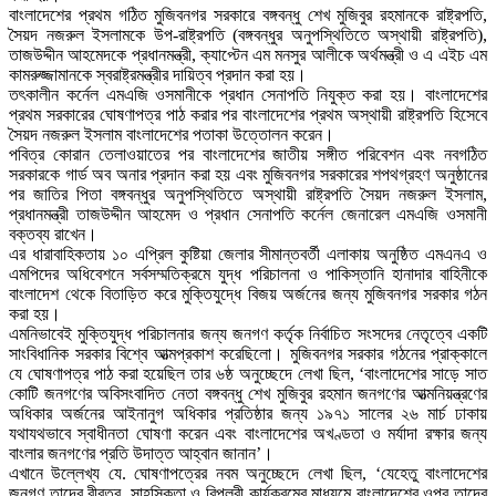
বাংলাদেশের প্রথম গঠিত মুজিবনগর সরকারে বঙ্গবন্ধু শেখ মুজিবুর রহমানকে রাষ্ট্রপতি,
সৈয়দ নজরুল ইসলামকে উপ-রাষ্ট্রপতি (বঙ্গবন্ধুর অনুপস্থিতিতে অস্থায়ী রাষ্ট্রপতি),
তাজউদ্দীন আহমেদকে প্রধানমন্ত্রী, ক্যাপ্টেন এম মনসুর আলীকে অর্থমন্ত্রী ও এ এইচ এম
কামরুজ্জামানকে স্বরাষ্ট্রমন্ত্রীর দায়িত্ব প্রদান করা হয়।
তৎকালীন কর্নেল এমএজি ওসমানীকে প্রধান সেনাপতি নিযুক্ত করা হয়। বাংলাদেশের
প্রথম সরকারের ঘোষণাপত্র পাঠ করার পর বাংলাদেশের প্রথম অস্থায়ী রাষ্ট্রপতি হিসেবে
সৈয়দ নজরুল ইসলাম বাংলাদেশের পতাকা উত্তোলন করেন।
পবিত্র কোরান তেলাওয়াতের পর বাংলাদেশের জাতীয় সঙ্গীত পরিবেশন এবং নবগঠিত
সরকারকে গার্ড অব অনার প্রদান করা হয় এবং মুজিবনগর সরকারের শপথগ্রহণ অনুষ্ঠানের
পর জাতির পিতা বঙ্গবন্ধুর অনুপস্থিতিতে অস্থায়ী রাষ্ট্রপতি সৈয়দ নজরুল ইসলাম,
প্রধানমন্ত্রী তাজউদ্দীন আহমেদ ও প্রধান সেনাপতি কর্নেল জেনারেল এমএজি ওসমানী
বক্তব্য রাখেন।
এর ধারাবাহিকতায় ১০ এপ্রিল কুষ্টিয়া জেলার সীমান্তবর্তী এলাকায় অনুষ্ঠিত এমএনএ ও
এমপিদের অধিবেশনে সর্বসম্মতিক্রমে যুদ্ধ পরিচালনা ও পাকিস্তানি হানাদার বাহিনীকে
বাংলাদেশ থেকে বিতাড়িত করে মুক্তিযুদ্ধে বিজয় অর্জনের জন্য মুজিবনগর সরকার গঠন
করা হয়।
এমনিভাবেই মুক্তিযুদ্ধ পরিচালনার জন্য জনগণ কর্তৃক নির্বাচিত সংসদের নেতৃত্বে একটি
সাংবিধানিক সরকার বিশ্বে আত্মপ্রকাশ করেছিলো। মুজিবনগর সরকার গঠনের প্রাক্কালে
যে ঘোষণাপত্র পাঠ করা হয়েছিল তার ৬ষ্ঠ অনুচ্ছেদে লেখা ছিল, ‘বাংলাদেশের সাড়ে সাত
কোটি জনগণের অবিসংবাদিত নেতা বঙ্গবন্ধু শেখ মুজিবুর রহমান জনগণের আত্মনিয়ন্ত্রণের
অধিকার অর্জনের আইনানুগ অধিকার প্রতিষ্ঠার জন্য ১৯৭১ সালের ২৬ মার্চ ঢাকায়
যথাযথভাবে স্বাধীনতা ঘোষণা করেন এবং বাংলাদেশের অখণ্ডতা ও মর্যাদা রক্ষার জন্য
বাংলার জনগণের প্রতি উদাত্ত আহ্বান জানান’।
এখানে উল্লেখ্য যে. ঘোষণাপত্রের নবম অনুচ্ছেদে লেখা ছিল, ‘যেহেতু বাংলাদেশের
জনগণ তাদের বীরত্ব, সাহসিকতা ও বিপ্লবী কার্যক্রমের মাধ্যমে বাংলাদেশের ওপর তাদের