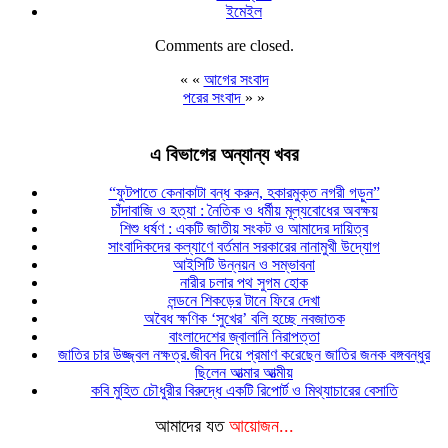
ইমেইল
Comments are closed.
« «
আগের সংবাদ
পরের সংবাদ
» »
এ বিভাগের অন্যান্য খবর
“ফুটপাতে কেনাকাটা বন্ধ করুন, হকারমুক্ত নগরী গড়ুন”
চাঁদাবাজি ও হত্যা : নৈতিক ও ধর্মীয় মূল্যবোধের অবক্ষয়
শিশু ধর্ষণ : একটি জাতীয় সংকট ও আমাদের দায়িত্ব
সাংবাদিকদের কল্যাণে বর্তমান সরকারের নানামুখী উদ্যোগ
আইসিটি উন্নয়ন ও সম্ভাবনা
নারীর চলার পথ সুগম হোক
লন্ডনে শিকড়ের টানে ফিরে দেখা
অবৈধ ক্ষণিক ‘সুখের’ বলি হচ্ছে নবজাতক
বাংলাদেশের জ্বালানি নিরাপত্তা
জাতির চার উজ্জ্বল নক্ষত্র.জীবন দিয়ে প্রমাণ করেছেন জাতির জনক বঙ্গবন্ধুর
ছিলেন আত্মার আত্মীয়
কবি মুহিত চৌধুরীর বিরুদ্ধে একটি রিপোর্ট ও মিথ্যাচারের বেসাতি
আমাদের যত
আয়োজন...