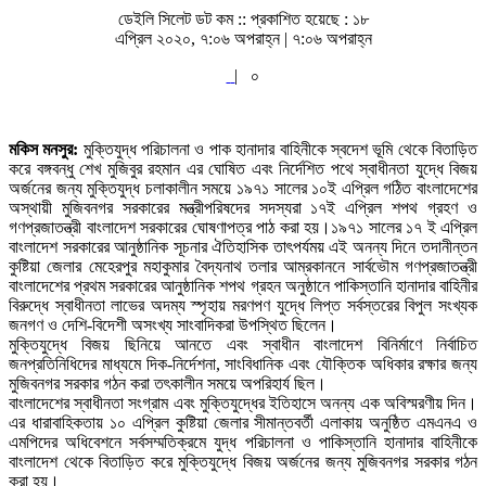
ডেইলি সিলেট ডট কম ::
প্রকাশিত হয়েছে : ১৮
এপ্রিল ২০২০, ৭:০৬ অপরাহ্ন | ৭:০৬ অপরাহ্ন
|
০
মকিস মনসুর:
মুক্তিযুদ্ধ পরিচালনা ও পাক হানাদার বাহিনীকে স্বদেশ ভূমি থেকে বিতাড়িত
করে বঙ্গবন্ধু শেখ মুজিবুর রহমান এর ঘোষিত এবং নির্দেশিত পথে স্বাধীনতা যুদ্ধে বিজয়
অর্জনের জন্য মুক্তিযুদ্ধ চলাকালীন সময়ে ১৯৭১ সালের ১০ই এপ্রিল গঠিত বাংলাদেশের
অস্থায়ী মুজিবনগর সরকারের মন্ত্রীপরিষদের সদস্যরা ১৭ই এপ্রিল শপথ গ্রহণ ও
গণপ্রজাতন্ত্রী বাংলাদেশ সরকারের ঘোষণাপত্র পাঠ করা হয়।১৯৭১ সালের ১৭ ই এপ্রিল
বাংলাদেশ সরকারের আনুষ্ঠানিক সূচনার ঐতিহাসিক তাৎপর্যময় এই অনন্য দিনে তদানীন্তন
কুষ্টিয়া জেলার মেহেরপুর মহাকুমার বৈদ্যনাথ তলার আম্রকাননে সার্বভৌম গণপ্রজাতন্ত্রী
বাংলাদেশের প্রথম সরকারের আনুষ্ঠানিক শপথ গ্রহন অনুষ্ঠানে পাকিস্তানি হানাদার বাহিনীর
বিরুদ্ধে স্বাধীনতা লাভের অদম্য স্পৃহায় মরণপণ যুদ্ধে লিপ্ত সর্বস্তরের বিপুল সংখ্যক
জনগণ ও দেশি-বিদেশী অসংখ্য সাংবাদিকরা উপস্থিত ছিলেন।
মুক্তিযুদ্ধে বিজয় ছিনিয়ে আনতে এবং স্বাধীন বাংলাদেশ বিনির্মাণে নির্বাচিত
জনপ্রতিনিধিদের মাধ্যমে দিক-নির্দেশনা, সাংবিধানিক এবং যৌক্তিক অধিকার রক্ষার জন্য
মুজিবনগর সরকার গঠন করা তৎকালীন সময়ে অপরিহার্য ছিল।
বাংলাদেশের স্বাধীনতা সংগ্রাম এবং মুক্তিযুদ্ধের ইতিহাসে অনন্য এক অবিস্মরণীয় দিন।
এর ধারাবাহিকতায় ১০ এপ্রিল কুষ্টিয়া জেলার সীমান্তবর্তী এলাকায় অনুষ্ঠিত এমএনএ ও
এমপিদের অধিবেশনে সর্বসম্মতিক্রমে যুদ্ধ পরিচালনা ও পাকিস্তানি হানাদার বাহিনীকে
বাংলাদেশ থেকে বিতাড়িত করে মুক্তিযুদ্ধে বিজয় অর্জনের জন্য মুজিবনগর সরকার গঠন
করা হয়।