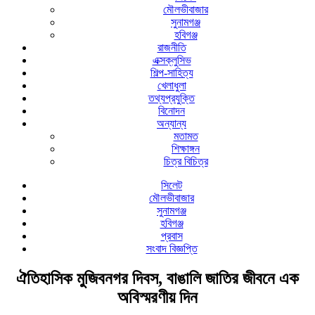
মৌলভীবাজার
সুনামগঞ্জ
হবিগঞ্জ
রাজনীতি
এক্সক্লুসিভ
শিল্প-সাহিত্য
খেলাধুলা
তথ্যপ্রযুক্তি
বিনোদন
অন্যান্য
মতামত
শিক্ষাঙ্গন
চিত্র বিচিত্র
সিলেট
মৌলভীবাজার
সুনামগঞ্জ
হবিগঞ্জ
প্রবাস
সংবাদ বিজ্ঞপ্তি
ঐতিহাসিক মুজিবনগর দিবস, বাঙালি জাতির জীবনে এক
অবিস্মরণীয় দিন