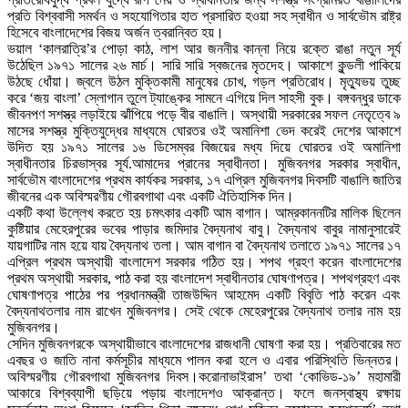
প্রতি বিশ্ববাসী সমর্থন ও সহযোগিতার হাত প্রসারিত হওয়া সহ স্বাধীন ও সার্বভৌম রাষ্ট্র
হিসেবে বাংলাদেশের বিজয় অর্জন ত্বরান্বিত হয়।
ভয়াল ‘কালরাত্রি’র পোড়া কাঠ, লাশ আর জননীর কান্না নিয়ে রক্তে রাঙা নতুন সূর্য
উঠেছিল ১৯৭১ সালের ২৬ মার্চ। সারি সারি স্বজনের মৃতদেহ। আকাশে কুন্ডলী পাকিয়ে
উঠছে ধোঁয়া। জ্বলে উঠল মুক্তিকামী মানুষের চোখ, গড়ল প্রতিরোধ। মৃত্যুভয় তুচ্ছ
করে ‘জয় বাংলা’ স্লোগান তুলে ট্যাঙ্কের সামনে এগিয়ে দিল সাহসী বুক। বঙ্গবন্ধুর ডাকে
জীবনপণ সশস্ত্র লড়াইয়ে ঝাঁপিয়ে পড়ে বীর বাঙালি। অস্থায়ী সরকারের সফল নেতৃত্বে ৯
মাসের সশস্ত্র মুক্তিযুদ্ধের মাধ্যমে ঘোরতর ওই অমানিশা ভেদ করেই দেশের আকাশে
উদিত হয় ১৯৭১ সালের ১৬ ডিসেম্বর বিজয়ের মধ্য দিয়ে ঘোরতর ওই অমানিশা
স্বাধীনতার চিরভাস্বর সূর্য.আমাদের প্রানের স্বাধীনতা। মুজিবনগর সরকার স্বাধীন,
সার্বভৌম বাংলাদেশের প্রথম কার্যকর সরকার, ১৭ এপ্রিল মুজিবনগর দিবসটি বাঙালি জাতির
জীবনের এক অবিস্মরণীয় গৌরবগাথা এবং একটি ঐতিহাসিক দিন।
একটি কথা উল্লেখ করতে হয় চমৎকার একটি আম বাগান। আম্রকাননটির মালিক ছিলেন
কুষ্টিয়ার মেহেরপুরের ভবের পাড়ার জমিদার বৈদ্যনাথ বাবু। বৈদ্যনাথ বাবুর নামানুসারেই
যায়গাটির নাম হয়ে যায় বৈদ্যনাথ তলা। আম বাগান বা বৈদ্যনাথ তলাতে ১৯৭১ সালের ১৭
এপ্রিল প্রথম অস্থায়ী বাংলাদেশ সরকার গঠিত হয়। শপথ গ্রহণ করেন বাংলাদেশের
প্রথম অস্থায়ী সরকার, পাঠ করা হয় বাংলাদেশ স্বাধীনতার ঘোষণাপত্র। শপথগ্রহণ এবং
ঘোষণাপত্র পাঠের পর প্রধানমন্ত্রী তাজউদ্দিন আহমেদ একটি বিবৃতি পাঠ করেন এবং
বৈদ্যনাথতলার নাম রাখেন মুজিবনগর। সেই থেকে মেহেরপুরের বৈদ্যনাথ তলার নাম হয়
মুজিবনগর।
সেদিন মুজিবনগরকে অস্থায়ীভাবে বাংলাদেশের রাজধানী ঘোষণা করা হয়। প্রতিবারের মত
এবছর ও জাতি নানা কর্মসূচীর মাধ্যমে পালন করা হলে ও এবার পরিস্থিতি ভিন্নতর।
অবিস্মরণীয় গৌরবগাথা মুজিবনগর দিবস।করোনাভাইরাস’ তথা ‘কোভিড-১৯’ মহামারী
আকারে বিশ্বব্যাপী ছড়িয়ে পড়ায় বাংলাদেশও আক্রান্ত। ফলে জনস্বাস্থ্য রক্ষায়