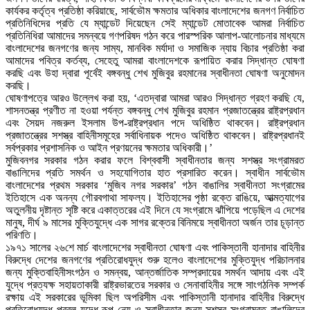
কার্যকর কর্তৃত্ব প্রতিষ্ঠা করিয়াছে, সার্বভৌম ক্ষমতার অধিকার বাংলাদেশের জনগণ নির্বাচিত
প্রতিনিধিদের প্রতি যে ম্যান্ডেট দিয়েছেন সেই ম্যান্ডেট মোতাবেক আমরা নির্বাচিত
প্রতিনিধিরা আমাদের সমন্বয়ে গণপরিষদ গঠন করে পারস্পরিক আলাপ-আলোচনার মাধ্যমে
বাংলাদেশের জনগণের জন্য সাম্য, মানবিক মর্যাদা ও সমাজিক ন্যায় বিচার প্রতিষ্ঠা করা
আমাদের পবিত্র কর্তব্য, সেহেতু আমরা বাংলাদেশকে রূপায়িত করার সিদ্ধান্ত ঘোষণা
করছি এবং উহা দ্বারা পূর্বেই বঙ্গবন্ধু শেখ মুজিবুর রহমানের স্বাধীনতা ঘোষণা অনুমোদন
করছি।
ঘোষণাপত্রে আরও উল্লেখ করা হয়, ‘এতদ্বারা আমরা আরও সিদ্ধান্ত গ্রহণ করছি যে,
শাসনতন্ত্র প্রণীত না হওয়া পর্যন্ত বঙ্গবন্ধু শেখ মুজিবুর রহমান প্রজাতন্ত্রের রাষ্ট্রপ্রধান
এবং সৈয়দ নজরুল ইসলাম উপ-রাষ্ট্রপ্রধান পদে অধিষ্ঠিত থাকবেন। রাষ্ট্রপ্রধান
প্রজাতন্ত্রের সশস্ত্র বাহিনীসমূহের সর্বাধিনায়ক পদেও অধিষ্ঠিত থাকবেন। রাষ্ট্রপ্রধানই
সর্বপ্রকার প্রশাসনিক ও আইন প্রণয়নের ক্ষমতার অধিকারী।’
মুজিবনগর সরকার গঠন করার ফলে বিশ্ববাসী স্বাধীনতার জন্য সশস্ত্র সংগ্রামরত
বাঙালিদের প্রতি সমর্থন ও সহযোগিতার হাত প্রসারিত করেন। স্বাধীন সার্বভৌম
বাংলাদেশের প্রথম সরকার ‘মুজিব নগর সরকার’ গঠন বাঙালির স্বাধীনতা সংগ্রামের
ইতিহাসে এক অনন্য গৌরবগাথা সাফল্য। ইতিহাসের পৃষ্ঠা রক্তে রাঙিয়ে, আত্মত্যাগের
অতুলনীয় দৃষ্টান্ত সৃষ্টি করে একাত্তরের এই দিনে যে সংগ্রামে ঝাঁপিয়ে পড়েছিল এ দেশের
মানুষ, দীর্ঘ ৯ মাসের মুক্তিযুদ্ধে এক সাগর রক্তের বিনিময়ে স্বাধীনতা অর্জন তার চূড়ান্ত
পরিণতি।
১৯৭১ সালের ২৬শে মার্চ বাংলাদেশের স্বাধীনতা ঘোষণা এবং পাকিস্তানী হানাদার বাহিনীর
বিরুদ্ধে দেশের জনগণের প্রতিরোধযুদ্ধ শুরু হলেও বাংলাদেশের মুক্তিযুদ্ধ পরিচালনার
জন্য মুক্তিবাহিনীসংগঠন ও সমন্বয়, আন্তর্জাতিক সম্প্রদায়ের সমর্থন আদায় এবং এই
যুদ্ধে প্রত্যক্ষ সহায়তাকারী রাষ্ট্রভারতের সরকার ও সেনাবাহিনীর সঙ্গে সাংগঠনিক সম্পর্ক
রক্ষায় এই সরকারের ভূমিকা ছিল অপরিসীম এবং পাকিস্তানী হানাদার বাহিনীর বিরুদ্ধে
প্রতিরোধযুদ্ধ প্রবল যুদ্ধে রূপ নেয় ও স্বাধীনতার জন্য সশস্ত্র সংগ্রামরত বাঙালিদের