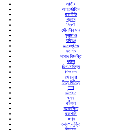
জাতীয়
আন্তর্জাতিক
রাজনীতি
প্রবাস
সিলেট
মৌলভীবাজার
সুনামগঞ্জ
হবিগঞ্জ
এক্সক্লুসিভ
মতামত
সংবাদ বিজ্ঞপ্তি
পর্যটন
শিল্প-সাহিত্য
শিক্ষাঙ্গন
খেলাধুলা
চিত্র বিচিত্র
ঢাকা
চট্টগ্রাম
খুলনা
বরিশাল
ময়মনসিংহ
রাজশাহী
রংপুর
তথ্যপ্রযুক্তি
বিনোদন