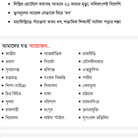
দিল্লির হোটেলে ভয়াবহ আগুনে ২১ জনের মৃত্যু, অধিকাংশই বিদেশি
তৃণমূলের আরেক নেতাকে ঘিরে ‘মব’
নয়াদিল্লিতে পাঁচতলা ভবন ধস, শতাধিক শিক্ষার্থী আটকা পড়ার শঙ্কা
আমাদের যত
আয়োজন...
জাতীয়
আন্তর্জাতিক
রাজনীতি
প্রবাস
সিলেট
মৌলভীবাজার
সুনামগঞ্জ
হবিগঞ্জ
এক্সক্লুসিভ
মতামত
সংবাদ বিজ্ঞপ্তি
পর্যটন
শিল্প-সাহিত্য
শিক্ষাঙ্গন
খেলাধুলা
চিত্র বিচিত্র
ঢাকা
চট্টগ্রাম
খুলনা
বরিশাল
ময়মনসিংহ
রাজশাহী
রংপুর
তথ্যপ্রযুক্তি
বিনোদন
লাইফ স্টাইল
সুসংবাদ প্রতিদিন