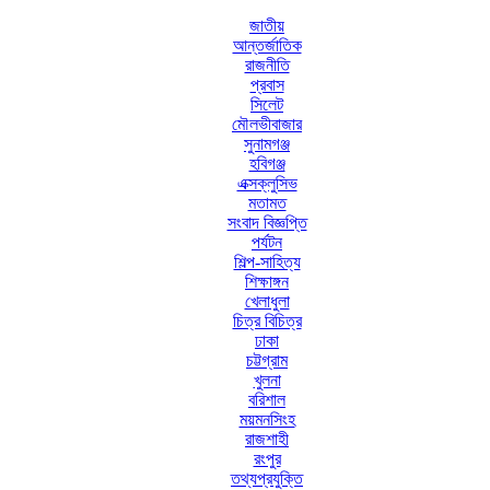
জাতীয়
আন্তর্জাতিক
রাজনীতি
প্রবাস
সিলেট
মৌলভীবাজার
সুনামগঞ্জ
হবিগঞ্জ
এক্সক্লুসিভ
মতামত
সংবাদ বিজ্ঞপ্তি
পর্যটন
শিল্প-সাহিত্য
শিক্ষাঙ্গন
খেলাধুলা
চিত্র বিচিত্র
ঢাকা
চট্টগ্রাম
খুলনা
বরিশাল
ময়মনসিংহ
রাজশাহী
রংপুর
তথ্যপ্রযুক্তি