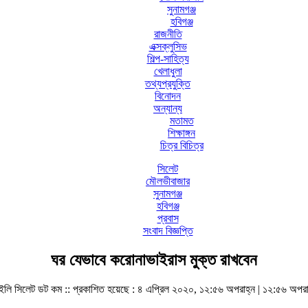
সুনামগঞ্জ
হবিগঞ্জ
রাজনীতি
এক্সক্লুসিভ
শিল্প-সাহিত্য
খেলাধুলা
তথ্যপ্রযুক্তি
বিনোদন
অন্যান্য
মতামত
শিক্ষাঙ্গন
চিত্র বিচিত্র
সিলেট
মৌলভীবাজার
সুনামগঞ্জ
হবিগঞ্জ
প্রবাস
সংবাদ বিজ্ঞপ্তি
ঘর যেভাবে করোনাভাইরাস মুক্ত রাখবেন
ইলি সিলেট ডট কম ::
প্রকাশিত হয়েছে : ৪ এপ্রিল ২০২০, ১২:৫৬ অপরাহ্ন | ১২:৫৬ অপরা