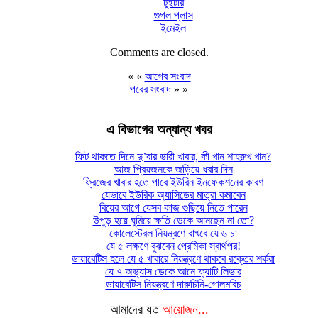
টুইটার
গুগল প্লাস
ইমেইল
Comments are closed.
« «
আগের সংবাদ
পরের সংবাদ
» »
এ বিভাগের অন্যান্য খবর
ফিট থাকতে দিনে দু’বার ভারী খাবার, কী খান শাহরুখ খান?
আজ প্রিয়জনকে জড়িয়ে ধরার দিন
ফ্রিজের খাবার হতে পারে ইউরিন ইনফেকশনের কারণ
যেভাবে ইউরিক অ্যাসিডের মাত্রা কমাবেন
বিয়ের আগে যেসব কাজ গুছিয়ে নিতে পারেন
উপুড় হয়ে ঘুমিয়ে ক্ষতি ডেকে আনছেন না তো?
কোলেস্টেরল নিয়ন্ত্রণে রাখবে যে ৬ চা
যে ৫ লক্ষণে বুঝবেন প্রেমিকা স্বার্থপর!
ডায়াবেটিস হলে যে ৫ খাবারে নিয়ন্ত্রণে থাকবে রক্তের শর্করা
যে ৭ অভ্যাস ডেকে আনে ফ্যাটি লিভার
ডায়াবেটিস নিয়ন্ত্রণে দারুচিনি-গোলমরিচ
আমাদের যত
আয়োজন...