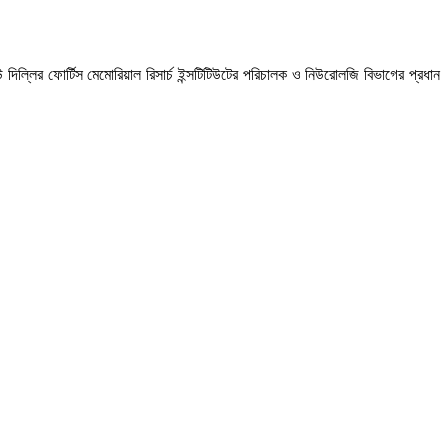
ল্লির ফোর্টিস মেমোরিয়াল রিসার্চ ইন্সটিটিউটের পরিচালক ও নিউরোলজি বিভাগের প্রধান