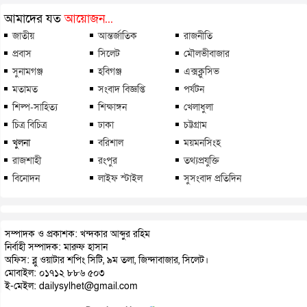
আমাদের যত
আয়োজন...
জাতীয়
আন্তর্জাতিক
রাজনীতি
প্রবাস
সিলেট
মৌলভীবাজার
সুনামগঞ্জ
হবিগঞ্জ
এক্সক্লুসিভ
মতামত
সংবাদ বিজ্ঞপ্তি
পর্যটন
শিল্প-সাহিত্য
শিক্ষাঙ্গন
খেলাধুলা
চিত্র বিচিত্র
ঢাকা
চট্টগ্রাম
খুলনা
বরিশাল
ময়মনসিংহ
রাজশাহী
রংপুর
তথ্যপ্রযুক্তি
বিনোদন
লাইফ স্টাইল
সুসংবাদ প্রতিদিন
সম্পাদক ও প্রকাশক: খন্দকার আব্দুর রহিম
নির্বাহী সম্পাদক: মারুফ হাসান
অফিস: ব্লু ওয়াটার শপিং সিটি, ৯ম তলা, জিন্দাবাজার, সিলেট।
মোবাইল: ০১৭১২ ৮৮৬ ৫০৩
ই-মেইল: dailysylhet@gmail.com