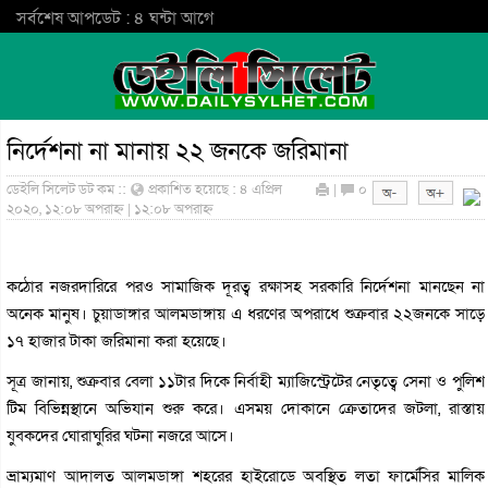
সর্বশেষ আপডেট : ৪ ঘন্টা আগে
নির্দেশনা না মানায় ২২ জনকে জরিমানা
ডেইলি সিলেট ডট কম ::
প্রকাশিত হয়েছে : ৪ এপ্রিল
|
০
২০২০, ১২:০৮ অপরাহ্ন | ১২:০৮ অপরাহ্ন
কঠোর নজরদারিরে পরও সামাজিক দূরত্ব রক্ষাসহ সরকারি নির্দেশনা মানছেন না
অনেক মানুষ। চুয়াডাঙ্গার আলমডাঙ্গায় এ ধরণের অপরাধে শুক্রবার ২২জনকে সাড়ে
১৭ হাজার টাকা জরিমানা করা হয়েছে।
সূত্র জানায়, শুক্রবার বেলা ১১টার দিকে নির্বাহী ম্যাজিস্ট্রেটের নেতৃত্বে সেনা ও পুলিশ
টিম বিভিন্নস্থানে অভিযান শুরু করে। এসময় দোকানে ক্রেতাদের জটলা, রাস্তায়
যুবকদের ঘোরাঘুরির ঘটনা নজরে আসে।
ভ্রাম্যমাণ আদালত আলমডাঙ্গা শহরের হাইরোডে অবস্থিত লতা ফার্মেসির মালিক