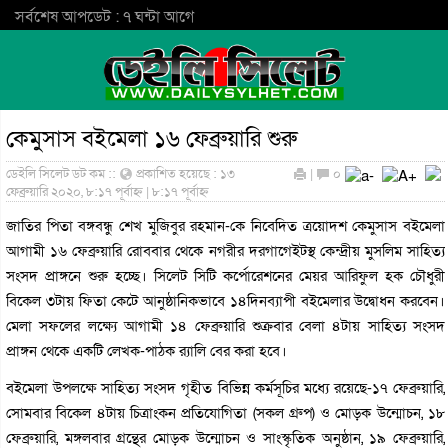
সর্বশেষ আপডেট : ৭ ঘন্টা আগে
কেমুসাস বইমেলা ১৬ ফেব্রুয়ারি শুরু
ডেইলি সিলেট ডট কম ::
প্রকাশিত হয়েছে : ১৩
|
০
ফেব্রুয়ারি ২০২০, ৮:১৭ পূর্বাহ্ন | ৮:১৭ পূর্বাহ্ন
জাতির পিতা বঙ্গবন্ধু শেখ মুজিবুর রহমান-কে নিবেদিত ত্রয়োদশ কেমুসাস বইমেলা
আগামী ১৬ ফেব্রুয়ারি রোববার থেকে নগরীর দরগাগেইটস্থ কেন্দ্রীয় মুসলিম সাহিত্য
সংসদ প্রাঙ্গনে শুরু হচ্ছে। সিলেট সিটি কর্পোরেশনের মেয়র আরিফুল হক চৌধুরী
বিকেল ৩টায় ফিতা কেটে আনুষ্ঠানিকভাবে ১৪দিনব্যাপী বইমেলার উদ্বোধন করবেন।
মেলা সফলের লক্ষ্যে আগামী ১৪ ফেব্রুয়ারি শুক্রবার বেলা ৪টায় সাহিত্য সংসদ
প্রাঙ্গন থেকে একটি লেখক-পাঠক র‌্যালি বের করা হবে।
বইমেলা উপলক্ষে সাহিত্য সংসদ গৃহীত বিভিন্ন কর্মসূচির মধ্যে রয়েছে-১৭ ফেব্রুয়ারি,
সোমবার বিকেল ৪টায় চিত্রাংকন প্রতিযোগিতা (সকল গ্রুপ) ও মোড়ক উন্মোচন, ১৮
ফেব্রুয়ারি, মঙ্গলবার গ্রন্থের মোড়ক উন্মোচন ও সাংস্কৃতিক অনুষ্ঠান, ১৯ ফেব্রুয়ারি,