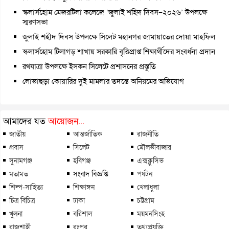
স্কলার্সহোম মেজরটিলা কলেজে ‘জুলাই শহিদ দিবস–২০২৬’ উপলক্ষে
স্মরণসভা
জুলাই শহীদ দিবস উপলক্ষে সিলেট মহানগর জামায়াতের দোয়া মাহফিল
স্কলার্সহোম টিলাগড় শাখায় সরকারি বৃত্তিপ্রাপ্ত শিক্ষার্থীদের সংবর্ধনা প্রদান
রথযাত্রা উপলক্ষে ইসকন সিলেটে প্রশাসনের প্রস্তুতি
লোভাছড়া কোয়ারির দুই মামলার তদন্তে অনিয়মের অভিযোগ
আমাদের যত
আয়োজন...
জাতীয়
আন্তর্জাতিক
রাজনীতি
প্রবাস
সিলেট
মৌলভীবাজার
সুনামগঞ্জ
হবিগঞ্জ
এক্সক্লুসিভ
মতামত
সংবাদ বিজ্ঞপ্তি
পর্যটন
শিল্প-সাহিত্য
শিক্ষাঙ্গন
খেলাধুলা
চিত্র বিচিত্র
ঢাকা
চট্টগ্রাম
খুলনা
বরিশাল
ময়মনসিংহ
রাজশাহী
রংপুর
তথ্যপ্রযুক্তি