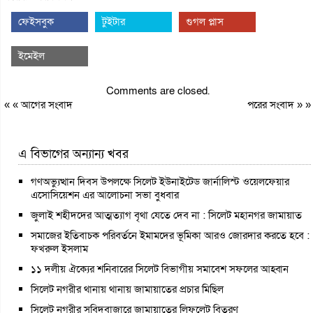
ফেইসবুক
টুইটার
গুগল প্লাস
ইমেইল
Comments are closed.
« «
আগের সংবাদ
পরের সংবাদ
» »
এ বিভাগের অন্যান্য খবর
গণঅভ্যুত্থান দিবস উপলক্ষে সিলেট ইউনাইটেড জার্নালিস্ট ওয়েলফেয়ার
এসোসিয়েশন এর আলোচনা সভা বুধবার
জুলাই শহীদদের আত্মত্যাগ বৃথা যেতে দেব না : সিলেট মহানগর জামায়াত
সমাজের ইতিবাচক পরিবর্তনে ইমামদের ভূমিকা আরও জোরদার করতে হবে :
ফখরুল ইসলাম
১১ দলীয় ঐক্যের শনিবারের সিলেট বিভাগীয় সমাবেশ সফলের আহ্বান
সিলেট নগরীর থানায় থানায় জামায়াতের প্রচার মিছিল
সিলেট নগরীর সুবিদবাজারে জামায়াতের লিফলেট বিতরণ