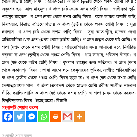
থেকে দ্বিতীয় শ্রেণি) বিষয় : ইচ্ছেমতো। ক গ্রুপ (তৃতীয় থেকে পঞ্চম শ্রেণি) বিষয় :
একুশের ছড়া, আল মাহমুদ। খ গ্রুপ (ষষ্ঠ থেকে অষ্টম শ্রেণি) বিষয় : স্বাধীনতা তুমি,
শামসুর রাহমান। গ গ্রুপ (নবম থেকে দশম শ্রেণি) বিষয় : রক্তে আমার অনাদি অস্তি,
দিলওয়ার, ক্বিরাত প্রতিযোগিতায় ক গ্রুপ (তৃতীয় থেকে পঞ্চম শ্রেণি) বিষয় : সুরা
ইখলাস। খ গ্রুপ (ষষ্ঠ থেকে দশম শ্রেণি) বিষয় : সুরা আত-ত্বীন, হাতের লেখা
প্রতিযোগিতা Ñক গ্রুপ (প্রথম থেকে তৃতীয় শ্রেণি)। খ গ্রুপ (চতুর্থ থেকে ষষ্ঠ শ্রেণি)। গ
গ্রুপ (সপ্তম থেকে দশম শ্রেণি) বিষয় : প্রতিযোগিতার সময় জানানো হবে, নির্ধারিত
বক্তৃতা ক গ্রুপ (তৃতীয় থেকে পঞ্চম শ্রেণি) বিষয় : গাছ লাগান, পরিবেশ বাঁচান। খ
গ্রুপ (ষষ্ঠ থেকে অষ্টম শ্রেণি) বিষয় : ধুমপান স্বাস্থ্যের জন্য ক্ষতিকর। গ গ্রুপ (নবম
থেকে একাদশ)। বিষয় : ভাষা আন্দোলনে কেমুসাসের ভূমিকা, সংগীত প্রতিযোগিতা
ক গ্রুপ (তৃতীয় থেকে পঞ্চম শ্রেণি) বিষয়-ছড়াগান। খ গ্রুপ (ষষ্ঠ থেকে দশম শ্রেণি)
দেশাত্মবোধক গান। গ গ্রুপ (একাদশ থেকে স্নাতক শ্রেণি) রবীন্দ্র সংগীত, নজরুল
গীতি, ক্যালিওগ্রাফি ক গ্রুপ (ষষ্ঠ থেকে দশম শ্রেণি), খ গ্রুপ (নবম থেকে কলেজ-
বিশ্ববিদ্যালয়) বিষয় : ইচ্ছে মতো। বিজ্ঞপ্তি
সংবাদটি শেয়ার করুন
সংবাদটি শেয়ার করুন: