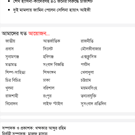
শেখ হাসিনা-কাদেরসহ ৪০ জনের বিরুদ্ধে চার্জশিট
দুই মামলায় জামিন পেলেন সেলিনা হায়াৎ আইভী
আমাদের যত
আয়োজন...
জাতীয়
আন্তর্জাতিক
রাজনীতি
প্রবাস
সিলেট
মৌলভীবাজার
সুনামগঞ্জ
হবিগঞ্জ
এক্সক্লুসিভ
মতামত
সংবাদ বিজ্ঞপ্তি
পর্যটন
শিল্প-সাহিত্য
শিক্ষাঙ্গন
খেলাধুলা
চিত্র বিচিত্র
ঢাকা
চট্টগ্রাম
খুলনা
বরিশাল
ময়মনসিংহ
রাজশাহী
রংপুর
তথ্যপ্রযুক্তি
বিনোদন
লাইফ স্টাইল
সুসংবাদ প্রতিদিন
সম্পাদক ও প্রকাশক: খন্দকার আব্দুর রহিম
নির্বাহী সম্পাদক: মারুফ হাসান