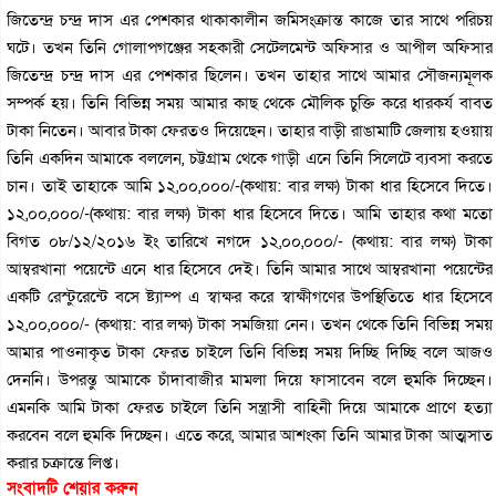
জিতেন্দ্র চন্দ্র দাস এর পেশকার থাকাকালীন জমিসংক্রান্ত কাজে তার সাথে পরিচয়
ঘটে। তখন তিনি গোলাপগঞ্জের সহকারী সেটেলমেন্ট অফিসার ও আপীল অফিসার
জিতেন্দ্র চন্দ্র দাস এর পেশকার ছিলেন। তখন তাহার সাথে আমার সৌজন্যমূলক
সম্পর্ক হয়। তিনি বিভিন্ন সময় আমার কাছ থেকে মৌলিক চুক্তি করে ধারকর্য বাবত
টাকা নিতেন। আবার টাকা ফেরতও দিয়েছেন। তাহার বাড়ী রাঙামাটি জেলায় হওয়ায়
তিনি একদিন আমাকে বললেন, চট্টগ্রাম থেকে গাড়ী এনে তিনি সিলেটে ব্যবসা করতে
চান। তাই তাহাকে আমি ১২,০০,০০০/-(কথায়: বার লক্ষ) টাকা ধার হিসেবে দিতে।
১২,০০,০০০/-(কথায়: বার লক্ষ) টাকা ধার হিসেবে দিতে। আমি তাহার কথা মতো
বিগত ০৮/১২/২০১৬ ইং তারিখে নগদে ১২,০০,০০০/- (কথায়: বার লক্ষ) টাকা
আম্বরখানা পয়েন্টে এনে ধার হিসেবে দেই। তিনি আমার সাথে আম্বরখানা পয়েন্টের
একটি রেস্টুরেন্টে বসে ষ্ট্যাম্প এ স্বাক্ষর করে স্বাক্ষীগণের উপস্থিতিতে ধার হিসেবে
১২,০০,০০০/- (কথায়: বার লক্ষ) টাকা সমজিয়া নেন। তখন থেকে তিনি বিভিন্ন সময়
আমার পাওনাকৃত টাকা ফেরত চাইলে তিনি বিভিন্ন সময় দিচ্ছি দিচ্ছি বলে আজও
দেননি। উপরন্তু আমাকে চাঁদাবাজীর মামলা দিয়ে ফাসাবেন বলে হুমকি দিচ্ছেন।
এমনকি আমি টাকা ফেরত চাইলে তিনি সন্ত্রাসী বাহিনী দিয়ে আমাকে প্রাণে হত্যা
করবেন বলে হুমকি দিচ্ছেন। এতে করে, আমার আশংকা তিনি আমার টাকা আত্মসাত
করার চক্রান্তে লিপ্ত।
সংবাদটি শেয়ার করুন