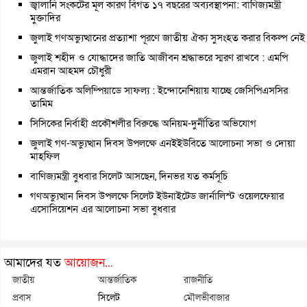
জ্বালানি সংকটের মূল কারণ বিগত ১৭ বছরের অব্যবস্থাপনা: বাণিজ্যমন্ত্রী
মুক্তাদির
জুলাই গণঅভ্যুত্থানের প্রত্যাশা পূরণে জাতীয় ঐক্য সুসংহত করার বিকল্প নেই
জুলাই শহীদ ও যোদ্ধাদের জাতি আজীবন শ্রদ্ধাভরে স্মরণ রাখবে : এমপি
এমরান আহমদ চৌধুরী
আন্তর্জাতিক অলিম্পিয়াডে সাফল্য : ইন্দোনেশিয়ায় যাচ্ছে জেসিপিএসসির
তামিম
সিসিকের নির্বাহী প্রকৌশলীর বিরুদ্ধে অনিয়ম-দুর্নীতির অভিযোগ
জুলাই গণ-অভ্যুত্থান দিবস উপলক্ষে এনইইউবিতে আলোচনা সভা ও দোয়া
মাহফিল
বাণিজ্যমন্ত্রী বুধবার সিলেট আসছেন, দিনভর যত কর্মসূচি
গণঅভ্যুত্থান দিবস উপলক্ষে সিলেট ইউনাইটেড জার্নালিস্ট ওয়েলফেয়ার
এসোসিয়েশন এর আলোচনা সভা বুধবার
আমাদের যত
আয়োজন...
জাতীয়
আন্তর্জাতিক
রাজনীতি
প্রবাস
সিলেট
মৌলভীবাজার