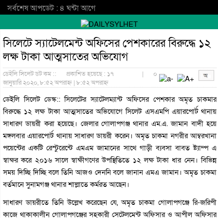
সর্বশেষ আপডেট : ৪ ঘন্টা আগে
সিলেটে স্যাটেলমেন্ট অফিসের পেশকারের বিরুদ্ধে ১২
লক্ষ টাকা আত্মসাতের অভিযোগ
ডেইলি সিলেট ডট কম ::
প্রকাশিত হয়েছে : ১৭
|
০
জানুয়ারি ২০২০, ৮:৫২ অপরাহ্ন | ৮:৫২ অপরাহ্ন
ডেইলি সিলেট ডেস্ক:: সিলেটের স্যাটেলম্যান্ট অফিসের পেশকার অমৃত চাকমার
বিরুদ্ধে ১২ লক্ষ টাকা আত্মসাতের অভিযোগে সিলেট এসএমপি এয়ারপোর্ট থানায়
সাধারণ ডায়রী করা হয়েছে। জেলার গোলাপগঞ্জ থানার এম.এ. জামান বাদী হয়ে
মঙ্গলবার এয়ারপোর্ট থানায় সাধারণ ডায়রী করেন। অমৃত চাকমা নগরীর আম্বরখানা
পয়েন্টের একটি রেস্টুরেন্টে এমএম জামানের সাথে গাড়ী ব্যবসা বাবত ষ্ট্যাম্প এ
স্বাক্ষর করে ২০১৬ সালে স্বাক্ষীগণের উপস্থিতিতে ১২ লক্ষ টাকা ধার নেন। বিভিন্ন
সময় দিচ্ছি দিচ্ছি বলে তিনি আজও দেননি বলে জানান এমএ জামান। অমৃত চাকমা
বর্তমানে সুনামগঞ্জ থানার শাল্লাতে কর্মরত আছেন।
সাধারণ ডায়রীতে তিনি উল্লেখ করেছেন যে, অমৃত চাকমা গোলাপগঞ্জে রি-জরিপী
কাজে থাকাকালীন গোলাপগঞ্জের সহকারী সেটেলমেন্ট অফিসার ও আপীল অফিসার