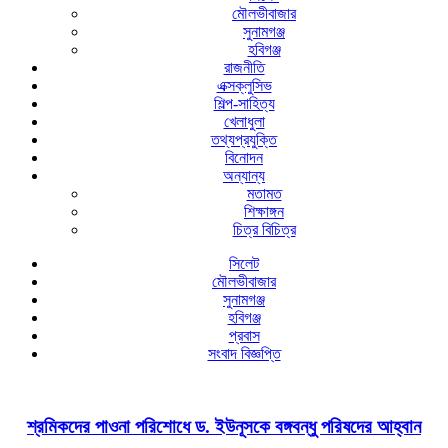
মৌলভীবাজার
সুনামগঞ্জ
হবিগঞ্জ
রাজনীতি
এক্সক্লুসিভ
শিল্প-সাহিত্য
খেলাধুলা
তথ্যপ্রযুক্তি
বিনোদন
অন্যান্য
মতামত
শিক্ষাঙ্গন
চিত্র বিচিত্র
সিলেট
মৌলভীবাজার
সুনামগঞ্জ
হবিগঞ্জ
প্রবাস
সংবাদ বিজ্ঞপ্তি
শ্রমিকদের পাওনা পরিশোধে ড. ইউনূসকে বঙ্গবন্ধু পরিষদের আহ্বান