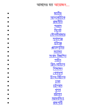
আমাদের যত
আয়োজন...
জাতীয়
আন্তর্জাতিক
রাজনীতি
প্রবাস
সিলেট
মৌলভীবাজার
সুনামগঞ্জ
হবিগঞ্জ
এক্সক্লুসিভ
মতামত
সংবাদ বিজ্ঞপ্তি
পর্যটন
শিল্প-সাহিত্য
শিক্ষাঙ্গন
খেলাধুলা
চিত্র বিচিত্র
ঢাকা
চট্টগ্রাম
খুলনা
বরিশাল
ময়মনসিংহ
রাজশাহী