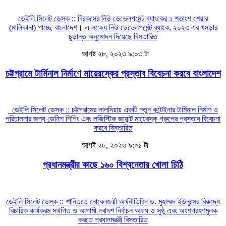
ডেইলি সিলেট ডেস্ক :: ব্রিকসের নিউ ডেভেলপমেন্ট ব্যাংকের ১ শতাংশ শেয়ার
(মালিকানা) পাচ্ছে বাংলাদেশ। এ লক্ষ্যে নিউ ডেভেলপমেন্ট ব্যাংক, ২০২৩ এর খসড়ার
চূড়ান্ত অনুমোদন দিয়েছে
বিস্তারিত
আগষ্ট ২৮, ২০২৩ ৯:০৩ টা
চট্টগ্রামে টার্মিনাল নির্মাণে মায়েরস্কের প্রস্তাব বিবেচনা করবে বাংলাদেশ
ডেইলি সিলেট ডেস্ক :: চট্টগ্রামের লালদিয়ায় একটি নতুন কন্টেইনার টার্মিনাল নির্মাণ ও
পরিচালনার জন্য ডেনিশ শিপিং এবং লজিস্টিক জায়ান্ট মায়েরস্ক গ্রুপের প্রস্তাব বিবেচনা
করবে
বিস্তারিত
আগষ্ট ২৮, ২০২৩ ৯:০১ টা
প্রধানমন্ত্রীর কাছে ১৬০ বিশ্বনেতার খোলা চিঠি
ডেইলি সিলেট ডেস্ক :: শান্তিতে নোবেলজয়ী অর্থনীতিবিদ ড. মুহাম্মদ ইউনূসের বিরুদ্ধে
বিচারিক কার্যক্রম স্থগিত ও আগামী দ্বাদশ নির্বাচন অবাধ ও সুষ্ঠু এবং অংশগ্রহণমূলক
করতে প্রধানমন্ত্রী
বিস্তারিত