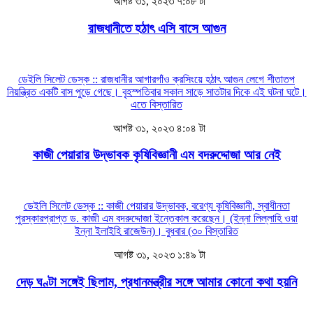
আগষ্ট ৩১, ২০২৩ ৭:০৮ টা
রাজধানীতে হঠাৎ এসি বাসে আগুন
ডেইলি সিলেট ডেস্ক :: রাজধানীর আগারগাঁও ক্রসিংয়ে হঠাৎ আগুন লেগে শীতাতপ
নিয়ন্ত্রিত একটি বাস পুড়ে গেছে। বৃহস্পতিবার সকাল সাড়ে সাতটার দিকে এই ঘটনা ঘটে।
এতে
বিস্তারিত
আগষ্ট ৩১, ২০২৩ ৪:০৪ টা
কাজী পেয়ারার উদ্ভাবক কৃষিবিজ্ঞানী এম বদরুদ্দোজা আর নেই
ডেইলি সিলেট ডেস্ক :: কাজী পেয়ারার উদ্ভাবক, বরেণ্য কৃষিবিজ্ঞানী, স্বাধীনতা
পুরস্কারপ্রাপ্ত ড. কাজী এম বদরুদ্দোজা ইন্তেকাল করেছেন। (ইন্না লিল্লাহি ওয়া
ইন্না ইলাইহি রাজেউন)। বুধবার (৩০
বিস্তারিত
আগষ্ট ৩১, ২০২৩ ১:৪৯ টা
দেড় ঘণ্টা সঙ্গেই ছিলাম, প্রধানমন্ত্রীর সঙ্গে আমার কোনো কথা হয়নি