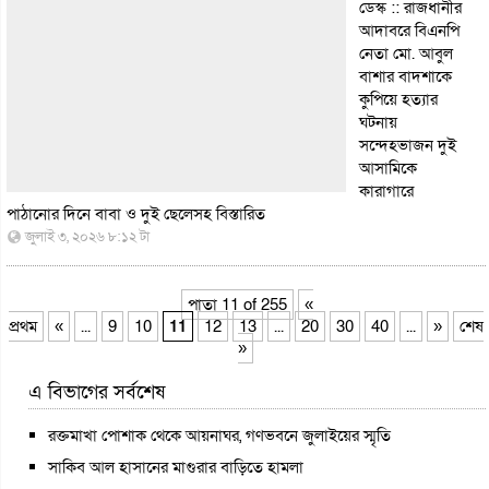
ডেস্ক :: রাজধানীর
আদাবরে বিএনপি
নেতা মো. আবুল
বাশার বাদশাকে
কুপিয়ে হত্যার
ঘটনায়
সন্দেহভাজন দুই
আসামিকে
কারাগারে
পাঠানোর দিনে বাবা ও দুই ছেলেসহ
বিস্তারিত
জুলাই ৩, ২০২৬ ৮:১২ টা
পাতা 11 of 255
«
প্রথম
«
...
9
10
11
12
13
...
20
30
40
...
»
শেষ
»
এ বিভাগের সর্বশেষ
রক্তমাখা পোশাক থেকে আয়নাঘর, গণভবনে জুলাইয়ের স্মৃতি
সাকিব আল হাসানের মাগুরার বাড়িতে হামলা