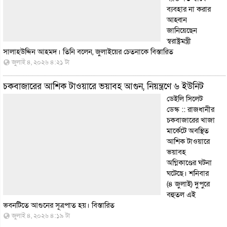
ব্যবহার না করার
আহ্বান
জানিয়েছেন
স্বরাষ্ট্রমন্ত্রী
সালাহউদ্দিন আহমদ। তিনি বলেন, জুলাইয়ের চেতনাকে
বিস্তারিত
জুলাই ৪, ২০২৬ ৪:২১ টা
চকবাজারের আশিক টাওয়ারে ভয়াবহ আগুন, নিয়ন্ত্রণে ৬ ইউনিট
ডেইলি সিলেট
ডেস্ক :: রাজধানীর
চকবাজারের খাজা
মার্কেটে অবস্থিত
আশিক টাওয়ারে
ভয়াবহ
অগ্নিকাণ্ডের ঘটনা
ঘটেছে। শনিবার
(৪ জুলাই) দুপুরে
বহুতল এই
ভবনটিতে আগুনের সূত্রপাত হয়।
বিস্তারিত
জুলাই ৪, ২০২৬ ৪:১৯ টা