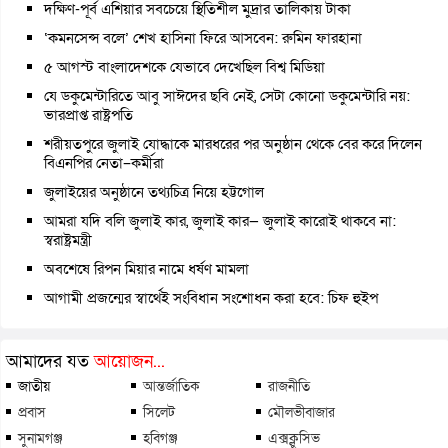
দক্ষিণ-পূর্ব এশিয়ার সবচেয়ে স্থিতিশীল মুদ্রার তালিকায় টাকা
‘কমনসেন্স বলে’ শেখ হাসিনা ফিরে আসবেন: রুমিন ফারহানা
৫ আগস্ট বাংলাদেশকে যেভাবে দেখেছিল বিশ্ব মিডিয়া
যে ডকুমেন্টারিতে আবু সাঈদের ছবি নেই, সেটা কোনো ডকুমেন্টারি নয়:
ভারপ্রাপ্ত রাষ্ট্রপতি
শরীয়তপুরে জুলাই যোদ্ধাকে মারধরের পর অনুষ্ঠান থেকে বের করে দিলেন
বিএনপির নেতা–কর্মীরা
জুলাইয়ের অনুষ্ঠানে তথ্যচিত্র নিয়ে হট্টগোল
আমরা যদি বলি জুলাই কার, জুলাই কার— জুলাই কারোই থাকবে না:
স্বরাষ্ট্রমন্ত্রী
অবশেষে রিপন মিয়ার নামে ধর্ষণ মামলা
আগামী প্রজন্মের স্বার্থেই সংবিধান সংশোধন করা হবে: চিফ হুইপ
আমাদের যত
আয়োজন...
জাতীয়
আন্তর্জাতিক
রাজনীতি
প্রবাস
সিলেট
মৌলভীবাজার
সুনামগঞ্জ
হবিগঞ্জ
এক্সক্লুসিভ