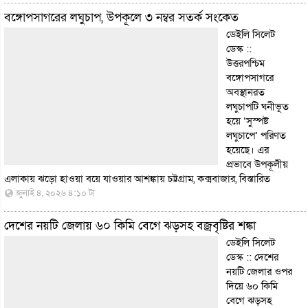
বঙ্গোপসাগরের লঘুচাপ, উপকূলে ৩ নম্বর সতর্ক সংকেত
ডেইলি সিলেট
ডেস্ক ::
উত্তরপশ্চিম
বঙ্গোপসাগরে
অবস্থানরত
লঘুচাপটি ঘনীভূত
হয়ে ‘সুস্পষ্ট
লঘুচাপে’ পরিণত
হয়েছে। এর
প্রভাবে উপকূলীয়
এলাকায় ঝড়ো হাওয়া বয়ে যাওয়ার আশঙ্কায় চট্টগ্রাম, কক্সবাজার,
বিস্তারিত
জুলাই ৪, ২০২৬ ৪:১০ টা
দেশের নয়টি জেলায় ৬০ কিমি বেগে ঝড়সহ বজ্রবৃষ্টির শঙ্কা
ডেইলি সিলেট
ডেস্ক :: দেশের
নয়টি জেলার ওপর
দিয়ে ৬০ কিমি
বেগে ঝড়সহ