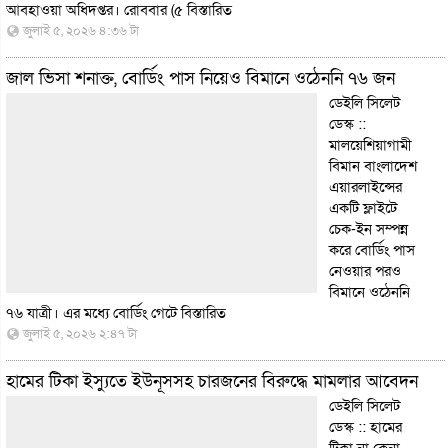
আবহাওয়া অধিদপ্তর। রোববার (৫
বিস্তারিত
জুলাই ৫, ২০২৬ ৪:৩৬ টা
জাল ভিসা শনাক্ত, বোর্ডিং পাস নিয়েও বিমানে ওঠেননি ৭৬ জন
ডেইলি সিলেট
ডেস্ক ::
মালয়েশিয়াগামী
বিমান বাংলাদেশ
এয়ারলাইন্সের
একটি ফ্লাইটে
চেক-ইন সম্পন্ন
করে বোর্ডিং পাস
নেওয়ার পরও
বিমানে ওঠেননি
৭৬ যাত্রী। এর মধ্যে বোর্ডিং গেটে
বিস্তারিত
জুলাই ৫, ২০২৬ ২:৪৭ টা
হামের টিকা ইস্যুতে ইউনূসসহ চারজনের বিরুদ্ধে মামলার আবেদন
ডেইলি সিলেট
ডেস্ক :: হামের
টিকা না কেনা