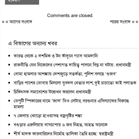
Comments are closed.
« «
আগের সংবাদ
পরের সংবাদ
» »
এ বিভাগের অন্যান্য খবর
ভারত থেকে ২ দশমিক ৩ টন কাঁদুনে গ্যাস আমদানি
রাজনীতি যেন নিজেদের পেশাগত দায়িত্ব পালনে বিঘ্ন না ঘটায়: প্রধানমন্ত্রী
বোমা হামলার আশঙ্কায় দেশজুড়ে সতর্কতা, পুলিশ বলছে ‘গুজব’
বাড়ির পাশের ডোবায় মিললো যুবদল নেতার লাশ, দুই চাচাতো ভাই পলাতক
চিকিৎসক সমাবেশের উদ্বোধন করলেন প্রধানমন্ত্রী
ডেপুটি স্পিকারের নামে ‘জাল’ ডিও লেটার, বরগুনার এসিল্যান্ডের বিরুদ্ধে
মামলা
৭ জেলায় ঝোড়ো হাওয়াসহ বজ্রবৃষ্টির শঙ্কা
বগুড়ার এরুলিয়ায় বাসচাপায় ৬ জন নিহত, আহত অনেকে
শীর্ষ মাদক কারবারিদের নির্মোহ তালিকা তৈরি হচ্ছে: স্বরাষ্ট্রমন্ত্রী