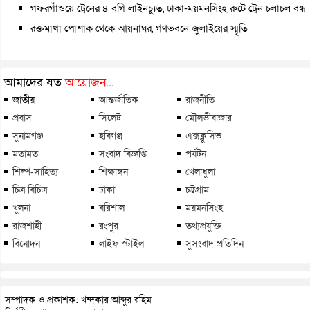
গফরগাঁওয়ে ট্রেনের ৪ বগি লাইনচ্যুত, ঢাকা-ময়মনসিংহ রুটে ট্রেন চলাচল বন্ধ
রক্তমাখা পোশাক থেকে আয়নাঘর, গণভবনে জুলাইয়ের স্মৃতি
আমাদের যত
আয়োজন...
জাতীয়
আন্তর্জাতিক
রাজনীতি
প্রবাস
সিলেট
মৌলভীবাজার
সুনামগঞ্জ
হবিগঞ্জ
এক্সক্লুসিভ
মতামত
সংবাদ বিজ্ঞপ্তি
পর্যটন
শিল্প-সাহিত্য
শিক্ষাঙ্গন
খেলাধুলা
চিত্র বিচিত্র
ঢাকা
চট্টগ্রাম
খুলনা
বরিশাল
ময়মনসিংহ
রাজশাহী
রংপুর
তথ্যপ্রযুক্তি
বিনোদন
লাইফ স্টাইল
সুসংবাদ প্রতিদিন
সম্পাদক ও প্রকাশক: খন্দকার আব্দুর রহিম