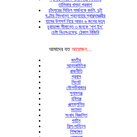
তালিকার খসড়া প্রকাশ
চাঁদপুরের সিভিল সার্জনকে বদলি, দুই
ঘণ্টায় সিদ্ধান্ত প্রত্যাহার স্বাস্থ্যমন্ত্রীর
হামের উপসর্গ নিয়ে আরও ৬ জনের মৃত্যু
চুয়াডাঙ্গা সীমান্তে ৩ জনকে ‘পুশ ইন’
চেষ্টা বিএসএফের, ঠেকাল বিজিবি
আমাদের যত
আয়োজন...
জাতীয়
আন্তর্জাতিক
রাজনীতি
প্রবাস
সিলেট
মৌলভীবাজার
সুনামগঞ্জ
হবিগঞ্জ
এক্সক্লুসিভ
মতামত
সংবাদ বিজ্ঞপ্তি
পর্যটন
শিল্প-সাহিত্য
শিক্ষাঙ্গন