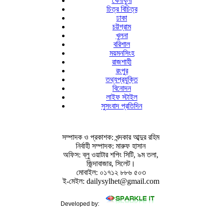
খেলাধুলা
চিত্র বিচিত্র
ঢাকা
চট্টগ্রাম
খুলনা
বরিশাল
ময়মনসিংহ
রাজশাহী
রংপুর
তথ্যপ্রযুক্তি
বিনোদন
লাইফ স্টাইল
সুসংবাদ প্রতিদিন
সম্পাদক ও প্রকাশক: খন্দকার আব্দুর রহিম
নির্বাহী সম্পাদক: মারুফ হাসান
অফিস: ব্লু ওয়াটার শপিং সিটি, ৯ম তলা,
জিন্দাবাজার, সিলেট।
মোবাইল: ০১৭১২ ৮৮৬ ৫০৩
ই-মেইল: dailysylhet@gmail.com
Developed by: