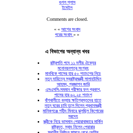
গুগল প্লাস
ইমেইল
Comments are closed.
« «
আগের সংবাদ
পরের সংবাদ
» »
এ বিভাগের অন্যান্য খবর
রাষ্ট্রপতি পদে ১১ দলীয় ঐক্যের
মনোনয়নপত্র সংগ্রহ
মানবিকে পাসের হার ৫০ শতাংশের নিচে
নতুন দায়িত্বে স্বরাষ্ট্রমন্ত্রী সালাহউদ্দিন
আহমদ, প্রজ্ঞাপন জারি
এসএসসি-সমমান পরীক্ষার ফল প্রকাশ,
পাসের হার ৬২.২৫ শতাংশ
বাঁশখালীতে বন্যায় ক্ষতিগ্রস্তদের হাতে
নতুন ঘরের চাবি তুলে দিলেন প্রধানমন্ত্রী
মানিকগঞ্জে শহীদ মিনারে ঝুলছিল কিশোরের
মরদেহ
স্ত্রীকে নিয়ে ভাসমান পেয়ারাবাজারে মার্কিন
রাষ্ট্রদূত, স্বাদ নিলেন পেয়ারার
স্থানীয় নির্বাচন সামনে রেখে ভোটার