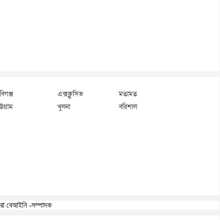
বিগঞ্জ
এক্সক্লুসিভ
মতামত
্টগ্রাম
খুলনা
বরিশাল
করা বেআইনি -সম্পাদক