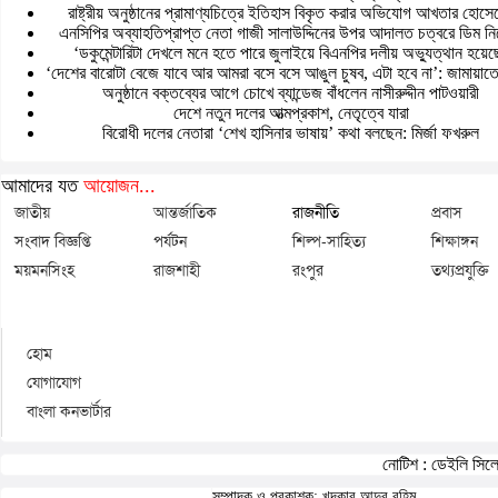
রাষ্ট্রীয় অনুষ্ঠানের প্রামাণ্যচিত্রে ইতিহাস বিকৃত করার অভিযোগ আখতার হোসে
এনসিপির অব্যাহতিপ্রাপ্ত নেতা গাজী সালাউদ্দিনের উপর আদালত চত্বরে ডিম নিক
‘ডকুমেন্টারিটা দেখলে মনে হতে পারে জুলাইয়ে বিএনপির দলীয় অভ্যুত্থান হয়েছ
‘দেশের বারোটা বেজে যাবে আর আমরা বসে বসে আঙুল চুষব, এটা হবে না’: জামায়াত
অনুষ্ঠানে বক্তব্যের আগে চোখে ব্যান্ডেজ বাঁধলেন নাসীরুদ্দীন পাটওয়ারী
দেশে নতুন দলের আত্মপ্রকাশ, নেতৃত্বে যারা
বিরোধী দলের নেতারা ‘শেখ হাসিনার ভাষায়’ কথা বলছেন: মির্জা ফখরুল
আমাদের যত
আয়োজন...
জাতীয়
আন্তর্জাতিক
রাজনীতি
প্রবাস
সংবাদ বিজ্ঞপ্তি
পর্যটন
শিল্প-সাহিত্য
শিক্ষাঙ্গন
ময়মনসিংহ
রাজশাহী
রংপুর
তথ্যপ্রযুক্তি
হোম
যোগাযোগ
বাংলা কনভার্টার
নোটিশ :
ডেইলি সিলেট
সম্পাদক ও প্রকাশক: খন্দকার আব্দুর রহিম