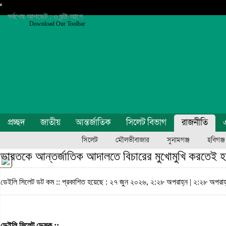
সর্বশেষ আপডেট : ৩ ঘন্টা আগে
Download Our Toolbar
প্রচ্ছদ
জাতীয়
আন্তর্জাতিক
সিলেট বিভাগ
রাজনীতি
এ
সিলেট
মৌলভীবাজার
সুনামগঞ্জ
হবিগঞ্জ
ভারতকে আন্তর্জাতিক আদালতে বিচারের মুখোমুখি করতেই হবে:
ডেইলি সিলেট ডট কম ::
প্রকাশিত হয়েছে : ২৭ জুন ২০২৬, ২:২৮ অপরাহ্ন | ২:২৮ অপরাহ
ডেইলি সিলেট ডেস্ক ::