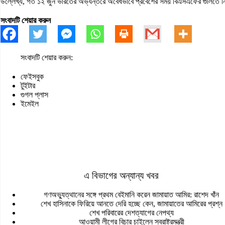
উল্লেখ্য, গত ১২ জুন ভারতের অভ্যন্তরে অবৈধভাবে প্রবেশের সময় বিএসএফের গুলিতে নিহত
সংবাদটি শেয়ার করুন
সংবাদটি শেয়ার করুন:
ফেইসবুক
টুইটার
গুগল প্লাস
ইমেইল
এ বিভাগের অন্যান্য খবর
গণঅভ্যুত্থানের সঙ্গে প্রথম বেইমানি করেন জামায়াত আমির: রাশেদ খাঁন
শেখ হাসিনাকে ফিরিয়ে আনতে দেরি হচ্ছে কেন, জামায়াতের আমিরের প্রশ্ন
শেখ পরিবারের দেশত্যাগের নেপথ্য
আওয়ামী লীগের বিচার চাইলেন স্বরাষ্ট্রমন্ত্রী