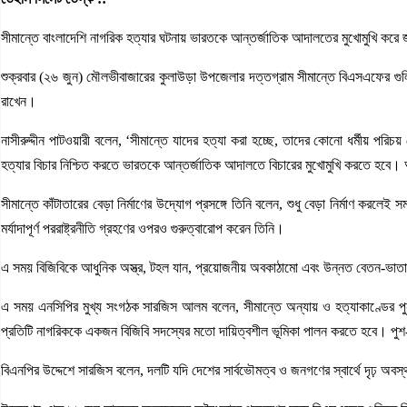
সীমান্তে বাংলাদেশি নাগরিক হত্যার ঘটনায় ভারতকে আন্তর্জাতিক আদালতের মুখোমুখি করে জবা
শুক্রবার (২৬ জুন) মৌলভীবাজারের কুলাউড়া উপজেলার দত্তগ্রাম সীমান্তে বিএসএফের গুলিত
রাখেন।
নাসীরুদ্দীন পাটওয়ারী বলেন, ‘সীমান্তে যাদের হত্যা করা হচ্ছে, তাদের কোনো ধর্মীয় প
হত্যার বিচার নিশ্চিত করতে ভারতকে আন্তর্জাতিক আদালতে বিচারের মুখোমুখি করতে হবে। আ
সীমান্তে কাঁটাতারের বেড়া নির্মাণের উদ্যোগ প্রসঙ্গে তিনি বলেন, শুধু বেড়া নির্মাণ করল
মর্যাদাপূর্ণ পররাষ্ট্রনীতি গ্রহণের ওপরও গুরুত্বারোপ করেন তিনি।
এ সময় বিজিবিকে আধুনিক অস্ত্র, টহল যান, প্রয়োজনীয় অবকাঠামো এবং উন্নত বেতন-ভাতা দিয়
এ সময় এনসিপির মুখ্য সংগঠক সারজিস আলম বলেন, সীমান্তে অন্যায় ও হত্যাকাণ্ডের পুন
প্রতিটি নাগরিককে একজন বিজিবি সদস্যের মতো দায়িত্বশীল ভূমিকা পালন করতে হবে। পুশ
বিএনপির উদ্দেশে সারজিস বলেন, দলটি যদি দেশের সার্বভৌমত্ব ও জনগণের স্বার্থে দৃঢ় অব