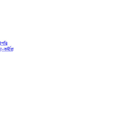
্রপতি
–কর্মীরা