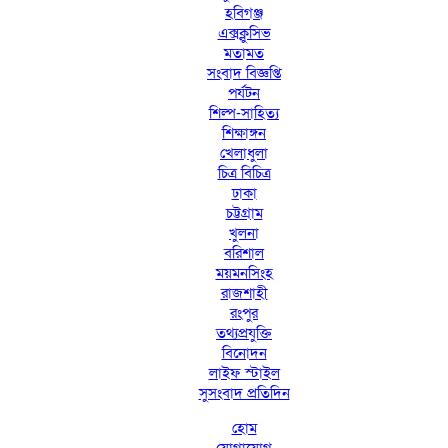
হবিগঞ্জ
এক্সক্লুসিভ
মতামত
সংবাদ বিজ্ঞপ্তি
পর্যটন
শিল্প-সাহিত্য
শিক্ষাঙ্গন
খেলাধুলা
চিত্র বিচিত্র
ঢাকা
চট্টগ্রাম
খুলনা
বরিশাল
ময়মনসিংহ
রাজশাহী
রংপুর
তথ্যপ্রযুক্তি
বিনোদন
লাইফ স্টাইল
সুসংবাদ প্রতিদিন
হোম