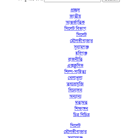
প্রচ্ছদ
জাতীয়
আন্তর্জাতিক
সিলেট বিভাগ
সিলেট
মৌলভীবাজার
সুনামগঞ্জ
হবিগঞ্জ
রাজনীতি
এক্সক্লুসিভ
শিল্প-সাহিত্য
খেলাধুলা
তথ্যপ্রযুক্তি
বিনোদন
অন্যান্য
মতামত
শিক্ষাঙ্গন
চিত্র বিচিত্র
সিলেট
মৌলভীবাজার
সুনামগঞ্জ