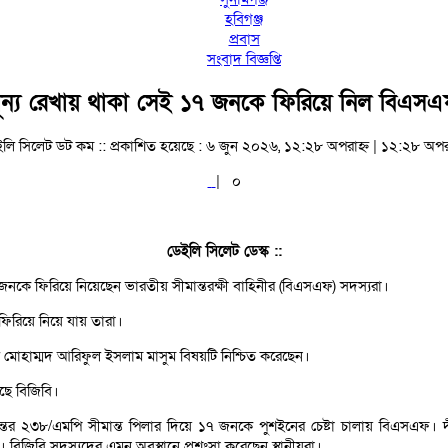
হবিগঞ্জ
প্রবাস
সংবাদ বিজ্ঞপ্তি
ূন্য রেখায় থাকা সেই ১৭ জনকে ফিরিয়ে নিল বিএস
ইলি সিলেট ডট কম ::
প্রকাশিত হয়েছে : ৬ জুন ২০২৬, ১২:২৮ অপরাহ্ন | ১২:২৮ অপর
|
০
ডেইলি সিলেট ডেস্ক ::
জনকে ফিরিয়ে নিয়েছেন ভারতীয় সীমান্তরক্ষী বাহিনীর (বিএসএফ) সদস্যরা।
িরিয়ে নিয়ে যায় তারা।
নেল মোহাম্মদ আরিফুল ইসলাম মাসুম বিষয়টি নিশ্চিত করেছেন।
সছে বিজিবি।
তের ২৩৮/এমপি সীমান্ত পিলার দিয়ে ১৭ জনকে পুশইনের চেষ্টা চালায় বিএসএফ। দীর্
। বিজিবি সদস্যদের এমন অবস্থানে প্রশংসা করেছেন স্থানীয়রা।