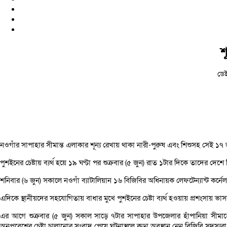
শ
ডে
নওগাঁর সাপাহার সীমান্ত এলাকার শূন্য রেখায় থাকা নারী-পুরুষ এবং শিশুসহ সেই ১৭ 
পুশইনের চেষ্টায় ব্যর্থ হয়ে ১৯ ঘণ্টা পর শুক্রবার (৫ জুন) রাত ১টার দিকে তাদের দেশে ফ
শনিবার (৬ জুন) সকালে নওগাঁ ব্যাটালিয়ান ১৬ বিজিবির অধিনায়ক লেফটেন্যান্ট কর্
এদিকে স্থানীয়দের সহযোগিতায় বাধার মুখে পুশইনের চেষ্টা ব্যর্থ হওয়ায় প্রশংসায় ভা
এর আগে শুক্রবার (৫ জুন) সকাল সাড়ে ৭টার সাপাহার উপজেলার হাঁপানিয়া সীমান্
অনুপ্রবেশের চেষ্টা চালানোর সংবাদ পেয়ে ঘটনাস্থলে কড়া অবস্থান নেন বিজিবি সদস্যরা