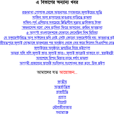
এ বিভাগের অন্যান্য খবর
রক্তমাখা পোশাক থেকে আয়নাঘর, গণভবনে জুলাইয়ের স্মৃতি
সাকিব আল হাসানের মাগুরার বাড়িতে হামলা
দক্ষিণ-পূর্ব এশিয়ার সবচেয়ে স্থিতিশীল মুদ্রার তালিকায় টাকা
‘কমনসেন্স বলে’ শেখ হাসিনা ফিরে আসবেন: রুমিন ফারহানা
৫ আগস্ট বাংলাদেশকে যেভাবে দেখেছিল বিশ্ব মিডিয়া
যে ডকুমেন্টারিতে আবু সাঈদের ছবি নেই, সেটা কোনো ডকুমেন্টারি নয়: ভারপ্রাপ্ত রাষ্ট
রীয়তপুরে জুলাই যোদ্ধাকে মারধরের পর অনুষ্ঠান থেকে বের করে দিলেন বিএনপির নেতা
জুলাইয়ের অনুষ্ঠানে তথ্যচিত্র নিয়ে হট্টগোল
আমরা যদি বলি জুলাই কার, জুলাই কার— জুলাই কারোই থাকবে না: স্বরাষ্ট্রমন্ত্রী
অবশেষে রিপন মিয়ার নামে ধর্ষণ মামলা
আগামী প্রজন্মের স্বার্থেই সংবিধান সংশোধন করা হবে: চিফ হুইপ
আমাদের যত
আয়োজন...
জাতীয়
আন্তর্জাতিক
রাজনীতি
প্রবাস
সিলেট
মৌলভীবাজার
সুনামগঞ্জ