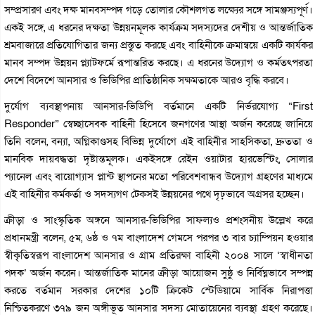
সম্প্রসারণ এবং দক্ষ মানবসম্পদ গড়ে তোলার কৌশলগত লক্ষ্যের সঙ্গে সামঞ্জস্যপূর্ণ।
একই সঙ্গে, এ ধরনের দক্ষতা উন্নয়নমূলক কার্যক্রম সদস্যদের দেশীয় ও আন্তর্জাতিক
শ্রমবাজারে প্রতিযোগিতার জন্য প্রস্তুত করছে এবং বাহিনীকে ক্রমান্বয়ে একটি কার্যকর
মানব সম্পদ উন্নয়ন প্ল্যাটফর্মে রূপান্তরিত করছে। এ ধরনের উদ্যোগ ও কর্মতৎপরতা
দেশে বিদেশে আনসার ও ভিডিপির প্রাতিষ্ঠানিক সক্ষমতাকে আরও বৃদ্ধি করবে।
দুর্যোগ ব্যবস্থাপনায় আনসার-ভিডিপি বর্তমানে একটি নির্ভরযোগ্য “First
Responder” স্বেচ্ছাসেবক বাহিনী হিসেবে জনগণের আস্থা অর্জন করেছে জানিয়ে
তিনি বলেন, বন্যা, অগ্নিকাণ্ডসহ বিভিন্ন দুর্যোগে এই বাহিনীর সাহসিকতা, দ্রুততা ও
মানবিক দায়বদ্ধতা দৃষ্টান্তমূলক। একইসঙ্গে রেইন ওয়াটার হারভেস্টিং, সোলার
প্যানেল এবং বায়োগ্যাস প্লান্ট স্থাপনের মতো পরিবেশবান্ধব উদ্যোগ গ্রহণের মাধ্যমে
এই বাহিনীর কর্মকর্তা ও সদস্যগণ টেকসই উন্নয়নের পথে দৃঢ়ভাবে অগ্রসর হচ্ছেন।
ক্রীড়া ও সাংস্কৃতিক অঙ্গনে আনসার-ভিডিপির সাফল্যও প্রশংসনীয় উল্লেখ করে
প্রধানমন্ত্রী বলেন, ৫ম, ৬ষ্ঠ ও ৭ম বাংলাদেশ গেমসে পরপর ৩ বার চ্যাম্পিয়ন হওয়ার
স্বীকৃতিস্বরূপ বাংলাদেশ আনসার ও গ্রাম প্রতিরক্ষা বাহিনী ২০০৪ সালে ‘স্বাধীনতা
পদক’ অর্জন করেন। আন্তর্জাতিক মানের ক্রীড়া আয়োজন সুষ্ঠু ও নির্বিঘ্নভাবে সম্পন্ন
করতে বর্তমান সরকার দেশের ১০টি ক্রিকেট স্টেডিয়ামে সার্বিক নিরাপত্তা
নিশ্চিতকরণে ৩৭৯ জন অঙ্গীভূত আনসার সদস্য মোতায়েনের ব্যবস্থা গ্রহণ করেছে।