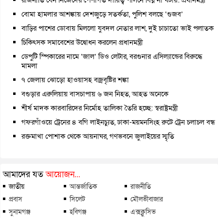
বোমা হামলার আশঙ্কায় দেশজুড়ে সতর্কতা, পুলিশ বলছে ‘গুজব’
বাড়ির পাশের ডোবায় মিললো যুবদল নেতার লাশ, দুই চাচাতো ভাই পলাতক
চিকিৎসক সমাবেশের উদ্বোধন করলেন প্রধানমন্ত্রী
ডেপুটি স্পিকারের নামে ‘জাল’ ডিও লেটার, বরগুনার এসিল্যান্ডের বিরুদ্ধে
মামলা
৭ জেলায় ঝোড়ো হাওয়াসহ বজ্রবৃষ্টির শঙ্কা
বগুড়ার এরুলিয়ায় বাসচাপায় ৬ জন নিহত, আহত অনেকে
শীর্ষ মাদক কারবারিদের নির্মোহ তালিকা তৈরি হচ্ছে: স্বরাষ্ট্রমন্ত্রী
গফরগাঁওয়ে ট্রেনের ৪ বগি লাইনচ্যুত, ঢাকা-ময়মনসিংহ রুটে ট্রেন চলাচল বন্ধ
রক্তমাখা পোশাক থেকে আয়নাঘর, গণভবনে জুলাইয়ের স্মৃতি
আমাদের যত
আয়োজন...
জাতীয়
আন্তর্জাতিক
রাজনীতি
প্রবাস
সিলেট
মৌলভীবাজার
সুনামগঞ্জ
হবিগঞ্জ
এক্সক্লুসিভ