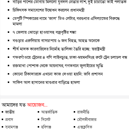
বাড়ির পাশের ডোবায় মিললো যুবদল নেতার লাশ, দুই চাচাতো ভাই পলাতক
চিকিৎসক সমাবেশের উদ্বোধন করলেন প্রধানমন্ত্রী
ডেপুটি স্পিকারের নামে ‘জাল’ ডিও লেটার, বরগুনার এসিল্যান্ডের বিরুদ্ধে
মামলা
৭ জেলায় ঝোড়ো হাওয়াসহ বজ্রবৃষ্টির শঙ্কা
বগুড়ার এরুলিয়ায় বাসচাপায় ৬ জন নিহত, আহত অনেকে
শীর্ষ মাদক কারবারিদের নির্মোহ তালিকা তৈরি হচ্ছে: স্বরাষ্ট্রমন্ত্রী
গফরগাঁওয়ে ট্রেনের ৪ বগি লাইনচ্যুত, ঢাকা-ময়মনসিংহ রুটে ট্রেন চলাচল বন্ধ
রক্তমাখা পোশাক থেকে আয়নাঘর, গণভবনে জুলাইয়ের স্মৃতি
কোনো ঠিকাদারকে এখনো কাজ দেওয়া হয়নি: জবি প্রশাসন
সাকিব আল হাসানের মাগুরার বাড়িতে হামলা
আমাদের যত
আয়োজন...
জাতীয়
আন্তর্জাতিক
রাজনীতি
প্রবাস
সিলেট
মৌলভীবাজার
সুনামগঞ্জ
হবিগঞ্জ
এক্সক্লুসিভ