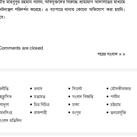
) মীর মাহবুবুর রহমান বলেন, অভিযুক্তদের বিরুদ্ধে ভ্রাম্যমাণ আদালতের মাধ্যমে
লিশ ঘটনাস্থল পরিদর্শন করেছে। এ ব্যাপারে থানায় কোনো অভিযোগ করা হয়নি।
বে।
Comments are closed.
পরের সংবাদ
» »
জনীতি
প্রবাস
সিলেট
মৌলভীবাজার
্সক্লুসিভ
মতামত
সংবাদ বিজ্ঞপ্তি
পর্যটন
লাধুলা
চিত্র বিচিত্র
ঢাকা
চট্টগ্রাম
মনসিংহ
রাজশাহী
রংপুর
তথ্যপ্রযুক্তি
সংবাদ প্রতিদিন