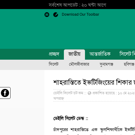
সর্বশেষ আপডেট : ২০ ঘন্টা আগে
Download Our Toolbar
প্রচ্ছদ
জাতীয়
আন্তর্জাতিক
সিলেট ব
সিলেট
মৌলভীবাজার
সুনামগঞ্জ
হবিগঞ্জ
শাহরাস্তিতে ইভটিজিংয়ের শিকার ছা
ডেইলি সিলেট ডট কম ::
প্রকাশিত হয়েছে : ১০ মে ২০২৬
অপরাহ্ন
ডেইলি সিলেট ডেস্ক ::
চাঁদপুরের শাহরাস্তিতে এক স্কুলশিক্ষার্থীকে 