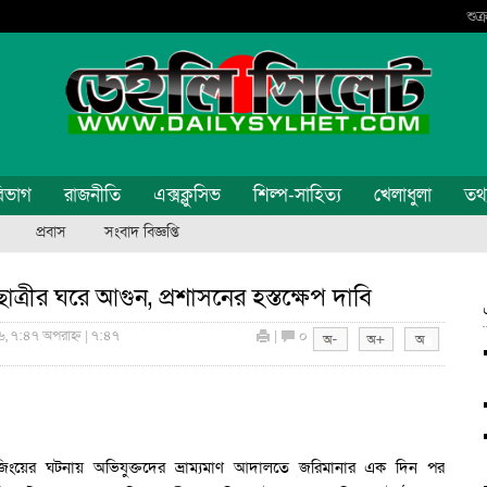
শুক
িভাগ
রাজনীতি
এক্সক্লুসিভ
শিল্প-সাহিত্য
খেলাধুলা
তথ্য
প্রবাস
সংবাদ বিজ্ঞপ্তি
ত্রীর ঘরে আগুন, প্রশাসনের হস্তক্ষেপ দাবি
, ৭:৪৭ অপরাহ্ন | ৭:৪৭
|
০
ইভটিজিংয়ের ঘটনায় অভিযুক্তদের ভ্রাম্যমাণ আদালতে জরিমানার এক দিন পর