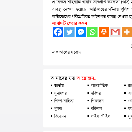
এ বিষয়ে শাহরাস্তি থানার ভারপ্রাপ্ত কর্মকর্তা (ওসি
ব্যবস্থা নেওয়া হয়েছে। অগ্নিকাণ্ডের ঘটনায় পু
অভিযোগের পরিপ্রেক্ষিতে আইনগত ব্যবস্থা নেওয়া হ
সংবাদটি শেয়ার করুন
« «
আগের সংবাদ
আমাদের যত
আয়োজন...
জাতীয়
আন্তর্জাতিক
রা
সুনামগঞ্জ
হবিগঞ্জ
এক
শিল্প-সাহিত্য
শিক্ষাঙ্গন
খে
খুলনা
বরিশাল
ময়
বিনোদন
লাইফ স্টাইল
সু